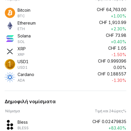
CHF
64,763.00
Bitcoin
+1.00%
BTC
CHF
1,910.99
Ethereum
+2.30%
ETH
CHF
73.98
Solana
+0.40%
SOL
CHF
1.05
XRP
-1.50%
XRP
CHF
0.999396
USD1
0.00%
USD1
CHF
0.188557
Cardano
-1.30%
ADA
Δημοφιλή νομίσματα
Νόμισμα
Τιμή και 24ώρες%
CHF
0.02479835
Bless
+83.40%
BLESS