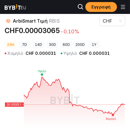
Εγγραφή
Τιμές Κρυπτονομισμάτων
ArbiSmart Τιμή RBIS
ArbiSmart Τιμή
RBIS
CHF
CHF0.00003065
-0.10%
24H
7D
14D
30D
60D
200D
1Y
Χαμηλό
CHF
0.000031
Υψηλό
CHF
0.000031