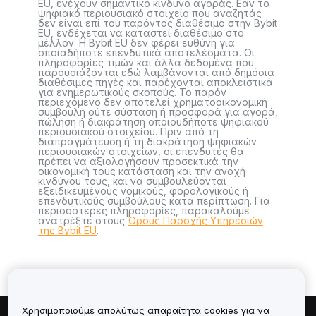
EU, ενέχουν σημαντικό κίνδυνο αγοράς. Εάν το
ψηφιακό περιουσιακό στοιχείο που αναζητάς
δεν είναι επί του παρόντος διαθέσιμο στην Bybit
EU, ενδέχεται να καταστεί διαθέσιμο στο
μέλλον. Η Bybit EU δεν φέρει ευθύνη για
οποιαδήποτε επενδυτικά αποτελέσματα. Οι
πληροφορίες τιμών και άλλα δεδομένα που
παρουσιάζονται εδώ λαμβάνονται από δημόσια
διαθέσιμες πηγές και παρέχονται αποκλειστικά
για ενημερωτικούς σκοπούς. Το παρόν
περιεχόμενο δεν αποτελεί χρηματοοικονομική
συμβουλή ούτε σύσταση ή προσφορά για αγορά,
πώληση ή διακράτηση οποιουδήποτε ψηφιακού
περιουσιακού στοιχείου. Πριν από τη
διαπραγμάτευση ή τη διακράτηση ψηφιακών
περιουσιακών στοιχείων, οι επενδυτές θα
πρέπει να αξιολογήσουν προσεκτικά την
οικονομική τους κατάσταση και την ανοχή
κινδύνου τους, και να συμβουλεύονται
εξειδικευμένους νομικούς, φορολογικούς ή
επενδυτικούς συμβούλους κατά περίπτωση. Για
περισσότερες πληροφορίες, παρακαλούμε
ανατρέξτε στους
Όρους Παροχής Υπηρεσιών
της Bybit EU
.
Χρησιμοποιούμε απολύτως απαραίτητα cookies για να