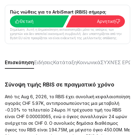
Πώς νιώθεις για το ArbiSmart (RBIS) σήμερα;
Θετική
Αρνητική
Σημείωση: Αυτή η δημοσκόπηση αντικατοπτρίζει μόνο τις απόψεις των
χρηστών και δεν αποτελεί οικονομική συμβουλή. Δεν υποστηρίζεται από την
Bybit EU ούτε προορίζεται να είναι ενδεικτική της μελλοντικής απόδοσης.
Επισκόπηση
Ειδήσεις
Κατάταξη
Κοινωνικά
ΣΥΧΝΈΣ ΕΡΩΤ
Σύνοψη τιμής RBIS σε πραγματικό χρόνο
Από τις Aug 6, 2026, το RBIS έχει συνολική κεφαλαιοποίηση
αγοράς CHF 5.97K, αντιπροσωπεύοντας μια μεταβολή
-0.10% το τελευταίο 24ωρο. Η τρέχουσα τιμή του RBIS
είναι CHF 0.00003065, ενώ ο όγκος συναλλαγών 24 ωρών
ανέρχεται σε CHF 0. Ο συνολικός δημόσια διαθέσιμος
όγκος του RBIS είναι 194.75M, με μέγιστο όγκο 450.00M. Με