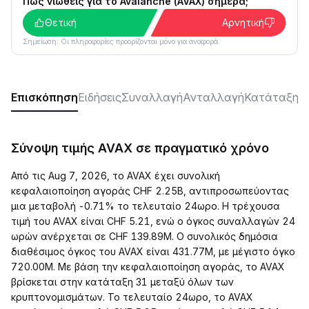
Πώς νιώθεις για το Avalanche (AVAX) σήμερα;
Θετική
Αρνητική
Σημείωση: Οι πληροφορίες προορίζονται μόνο για αναφορά.
Επισκόπηση
Ειδήσεις
Συναλλαγή
Ανταλλαγή
Κατάταξη
Κ
Σύνοψη τιμής AVAX σε πραγματικό χρόνο
Από τις Aug 7, 2026, το AVAX έχει συνολική
κεφαλαιοποίηση αγοράς CHF 2.25B, αντιπροσωπεύοντας
μια μεταβολή -0.71% το τελευταίο 24ωρο. Η τρέχουσα
τιμή του AVAX είναι CHF 5.21, ενώ ο όγκος συναλλαγών 24
ωρών ανέρχεται σε CHF 139.89M. Ο συνολικός δημόσια
διαθέσιμος όγκος του AVAX είναι 431.77M, με μέγιστο όγκο
720.00M. Με βάση την κεφαλαιοποίηση αγοράς, το AVAX
βρίσκεται στην κατάταξη 31 μεταξύ όλων των
κρυπτονομισμάτων. Το τελευταίο 24ωρο, το AVAX