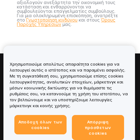
αξιολογούν ανεξάρτητα την οικονομική τους
κατάσταση και ενθαρρύνονται να
συμβουλεύονται επαγγελματίες συμβούλους.
Για μια ολοκληρωμένη επισκόπηση, ανατρέξτε
στο
Γνωστοποίηση κινδύνου
και στους
Όρους
Παροχής Υπηρεσιών
μας.
Χρησιμοποιούμε απολύτως απαραίτητα cookies για να
Πληροφορίες για
λειτουργεί αυτός ο ιστότοπος και να παραμένει ασφαλής.
Με τη συγκατάθεσή σου, χρησιμοποιούμε επίσης cookies
λειτουργικότητας, αναλυτικών στοιχείων, μάρκετινγκ και
Υπηρεσίες
μέσων κοινωνικής δικτύωσης για να θυμόμαστε τις
ρυθμίσεις σου, να κατανοούμε τη χρήση του ιστοτόπου, να
Υποστήριξη
τον βελτιώνουμε και να υποστηρίζουμε λειτουργίες
μάρκετινγκ και κοινής χρήσης.
Προϊόντα
Αποδοχή όλων των
Απόρριψη
Νομικά
cookies
πρόσθετων
cookies