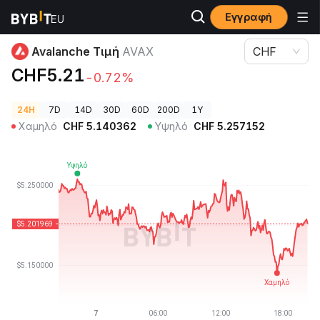
Εγγραφή
Τιμές Κρυπτονομισμάτων
Avalanche Τιμή AVAX
Avalanche Τιμή
AVAX
CHF
CHF5.21
-0.72%
24H
7D
14D
30D
60D
200D
1Y
Χαμηλό
CHF
5.140362
Υψηλό
CHF
5.257152