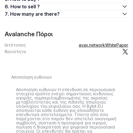
6. How to sell ?
7. How many are there?
Avalanche Πόροι
Ιστότοπος
avax.network
WhitePaper
Κοινότητα
Αποποίηση ευθυνών
Αποποίηση ευθυνών Η επένδυση σε περιουσιακά
στοιχεία κρύπτο ενέχει σημαντικούς κινδύνους
αγοράς, συμπεριλαμβανομένης της ακραίας
μεταβλητότητας και της πιθανής απώλειας
ολόκληρου του κεφαλαίου σας. Η Bybit EU
αποποιείται κάθε ευθύνη για οποιαδήποτε
επενδυτικά αποτελέσματα. Τίποτα από όσα
παρέχονται στο παρόν δεν αποτελεί οικονομική
συμβουλή, σύσταση ή προσφορά για αγορά,
πώληση ή διακράτηση για ψηφιακά περιουσιακά
στοιχεία. Οι επενδυτές θα πρέπει να