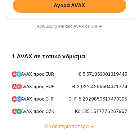
Αγορά AVAX
→
Αριθμομηχανή από AVAX σε CHF
1 AVAX σε τοπικό νόμισμα
AVAX προς EUR
€ 5.571353001319445
AVAX προς HUF
Ft 2,022.4265564371774
AVAX προς CHF
CHF 5.2029850617470395
AVAX προς CZK
Kč 135.1577776267967
Μάθε περισσότερα