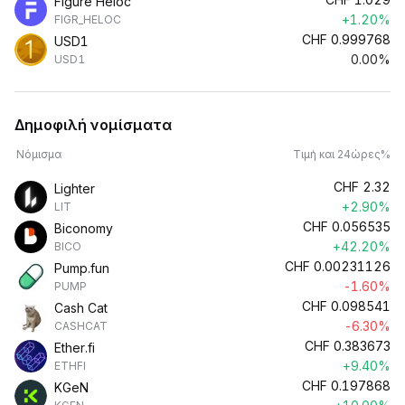
Figure Heloc
+1.20%
FIGR_HELOC
CHF
0.999768
USD1
0.00%
USD1
Δημοφιλή νομίσματα
Νόμισμα
Τιμή και 24ώρες%
CHF
2.32
Lighter
+2.90%
LIT
CHF
0.056535
Biconomy
+42.20%
BICO
CHF
0.00231126
Pump.fun
-1.60%
PUMP
CHF
0.098541
Cash Cat
-6.30%
CASHCAT
CHF
0.383673
Ether.fi
+9.40%
ETHFI
CHF
0.197868
KGeN