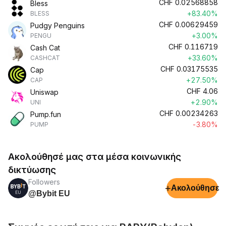
CHF
0.02568858
Bless
+83.40%
BLESS
CHF
0.00629459
Pudgy Penguins
+3.00%
PENGU
CHF
0.116719
Cash Cat
+33.60%
CASHCAT
CHF
0.03175535
Cap
+27.50%
CAP
CHF
4.06
Uniswap
+2.90%
UNI
CHF
0.00234263
Pump.fun
-3.80%
PUMP
Ακολούθησέ μας στα μέσα κοινωνικής
δικτύωσης
Followers
+
Ακολούθησε
@Bybit EU