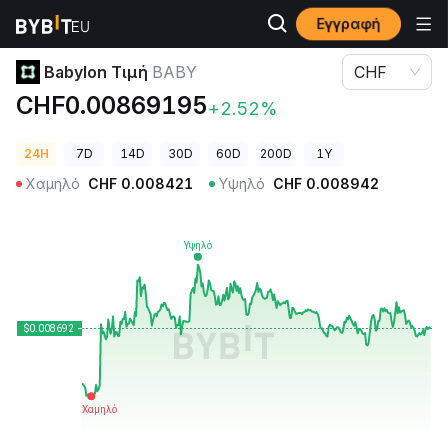
Εγγραφή
Τιμές Κρυπτονομισμάτων
Babylon Τιμή BABY
Babylon Τιμή
BABY
CHF
CHF0.00869195
+2.52%
24H
7D
14D
30D
60D
200D
1Y
Χαμηλό
CHF
0.008421
Υψηλό
CHF
0.008942