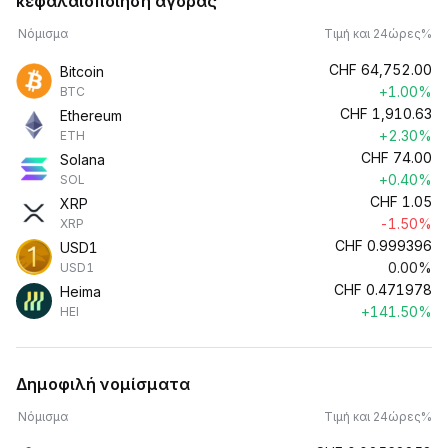
κεφαλαιοποίηση αγοράς
Νόμισμα
Τιμή και 24ώρες%
CHF
64,752.00
Bitcoin
+1.00%
BTC
CHF
1,910.63
Ethereum
+2.30%
ETH
CHF
74.00
Solana
+0.40%
SOL
CHF
1.05
XRP
-1.50%
XRP
CHF
0.999396
USD1
0.00%
USD1
CHF
0.471978
Heima
+141.50%
HEI
Δημοφιλή νομίσματα
Νόμισμα
Τιμή και 24ώρες%