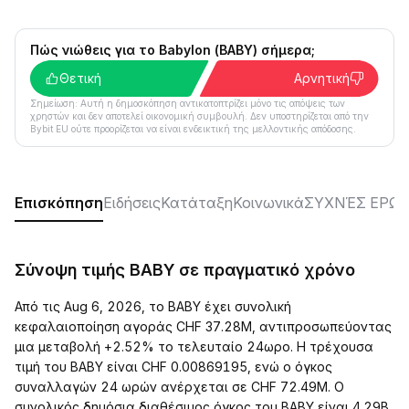
Πώς νιώθεις για το Babylon (BABY) σήμερα;
Θετική
Αρνητική
Σημείωση: Αυτή η δημοσκόπηση αντικατοπτρίζει μόνο τις απόψεις των
χρηστών και δεν αποτελεί οικονομική συμβουλή. Δεν υποστηρίζεται από την
Bybit EU ούτε προορίζεται να είναι ενδεικτική της μελλοντικής απόδοσης.
Επισκόπηση
Ειδήσεις
Κατάταξη
Κοινωνικά
ΣΥΧΝΈΣ ΕΡΩΤ
Σύνοψη τιμής BABY σε πραγματικό χρόνο
Από τις Aug 6, 2026, το BABY έχει συνολική
κεφαλαιοποίηση αγοράς CHF 37.28M, αντιπροσωπεύοντας
μια μεταβολή +2.52% το τελευταίο 24ωρο. Η τρέχουσα
τιμή του BABY είναι CHF 0.00869195, ενώ ο όγκος
συναλλαγών 24 ωρών ανέρχεται σε CHF 72.49M. Ο
συνολικός δημόσια διαθέσιμος όγκος του BABY είναι 4.29B,