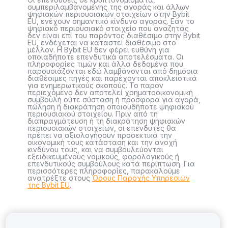
συμπεριλαμβανομένης της αγοράς και άλλων
ψηφιακών περιουσιακών στοιχείων στην Bybit
EU, ενέχουν σημαντικό κίνδυνο αγοράς. Εάν το
ψηφιακό περιουσιακό στοιχείο που αναζητάς
δεν είναι επί του παρόντος διαθέσιμο στην Bybit
EU, ενδέχεται να καταστεί διαθέσιμο στο
μέλλον. Η Bybit EU δεν φέρει ευθύνη για
οποιαδήποτε επενδυτικά αποτελέσματα. Οι
πληροφορίες τιμών και άλλα δεδομένα που
παρουσιάζονται εδώ λαμβάνονται από δημόσια
διαθέσιμες πηγές και παρέχονται αποκλειστικά
για ενημερωτικούς σκοπούς. Το παρόν
περιεχόμενο δεν αποτελεί χρηματοοικονομική
συμβουλή ούτε σύσταση ή προσφορά για αγορά,
πώληση ή διακράτηση οποιουδήποτε ψηφιακού
περιουσιακού στοιχείου. Πριν από τη
διαπραγμάτευση ή τη διακράτηση ψηφιακών
περιουσιακών στοιχείων, οι επενδυτές θα
πρέπει να αξιολογήσουν προσεκτικά την
οικονομική τους κατάσταση και την ανοχή
κινδύνου τους, και να συμβουλεύονται
εξειδικευμένους νομικούς, φορολογικούς ή
επενδυτικούς συμβούλους κατά περίπτωση. Για
περισσότερες πληροφορίες, παρακαλούμε
ανατρέξτε στους
Όρους Παροχής Υπηρεσιών
της Bybit EU
.