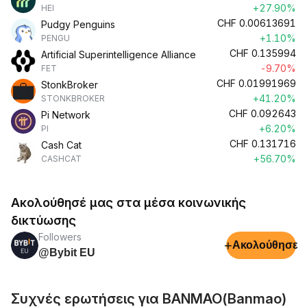
+27.90%
HEI
CHF
0.00613691
Pudgy Penguins
+1.10%
PENGU
CHF
0.135994
Artificial Superintelligence Alliance
-9.70%
FET
CHF
0.01991969
StonkBroker
+41.20%
STONKBROKER
CHF
0.092643
Pi Network
+6.20%
PI
CHF
0.131716
Cash Cat
+56.70%
CASHCAT
Ακολούθησέ μας στα μέσα κοινωνικής
δικτύωσης
Followers
+
Ακολούθησε
@Bybit EU
Συχνές ερωτήσεις για BANMAO(Banmao)