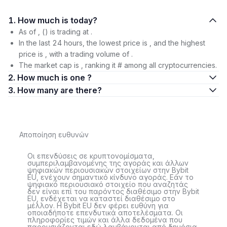
1. How much is today?
As of , () is trading at .
In the last 24 hours, the lowest price is , and the highest
price is , with a trading volume of .
The market cap is , ranking it # among all cryptocurrencies.
2. How much is one ?
3. How many are there?
Αποποίηση ευθυνών
Οι επενδύσεις σε κρυπτονομίσματα,
συμπεριλαμβανομένης της αγοράς και άλλων
ψηφιακών περιουσιακών στοιχείων στην Bybit
EU, ενέχουν σημαντικό κίνδυνο αγοράς. Εάν το
ψηφιακό περιουσιακό στοιχείο που αναζητάς
δεν είναι επί του παρόντος διαθέσιμο στην Bybit
EU, ενδέχεται να καταστεί διαθέσιμο στο
μέλλον. Η Bybit EU δεν φέρει ευθύνη για
οποιαδήποτε επενδυτικά αποτελέσματα. Οι
πληροφορίες τιμών και άλλα δεδομένα που
παρουσιάζονται εδώ λαμβάνονται από δημόσια