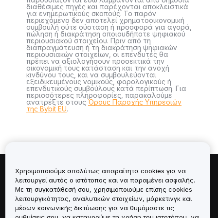
διαθέσιμες πηγές και παρέχονται αποκλειστικά
για ενημερωτικούς σκοπούς. Το παρόν
περιεχόμενο δεν αποτελεί χρηματοοικονομική
συμβουλή ούτε σύσταση ή προσφορά για αγορά,
πώληση ή διακράτηση οποιουδήποτε ψηφιακού
περιουσιακού στοιχείου. Πριν από τη
διαπραγμάτευση ή τη διακράτηση ψηφιακών
περιουσιακών στοιχείων, οι επενδυτές θα
πρέπει να αξιολογήσουν προσεκτικά την
οικονομική τους κατάσταση και την ανοχή
κινδύνου τους, και να συμβουλεύονται
εξειδικευμένους νομικούς, φορολογικούς ή
επενδυτικούς συμβούλους κατά περίπτωση. Για
περισσότερες πληροφορίες, παρακαλούμε
ανατρέξτε στους
Όρους Παροχής Υπηρεσιών
της Bybit EU
.
Χρησιμοποιούμε απολύτως απαραίτητα cookies για να
Πληροφορίες για
λειτουργεί αυτός ο ιστότοπος και να παραμένει ασφαλής.
Με τη συγκατάθεσή σου, χρησιμοποιούμε επίσης cookies
λειτουργικότητας, αναλυτικών στοιχείων, μάρκετινγκ και
Υπηρεσίες
μέσων κοινωνικής δικτύωσης για να θυμόμαστε τις
ρυθμίσεις σου, να κατανοούμε τη χρήση του ιστοτόπου, να