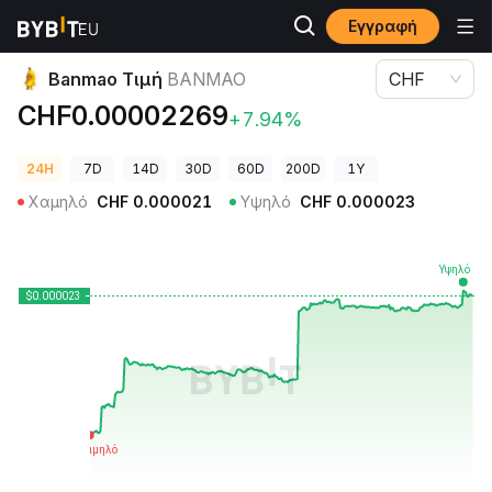
Εγγραφή
Τιμές Κρυπτονομισμάτων
Banmao Τιμή BANMAO
Banmao Τιμή
BANMAO
CHF
CHF0.00002269
+7.94%
24H
7D
14D
30D
60D
200D
1Y
Χαμηλό
CHF
0.000021
Υψηλό
CHF
0.000023