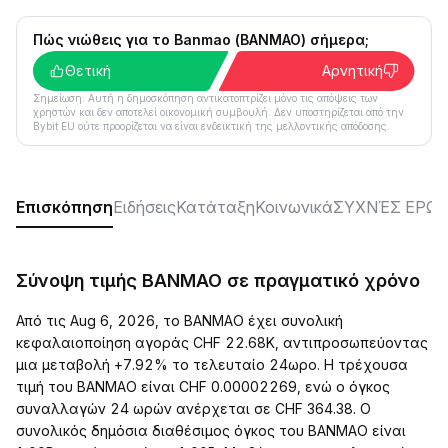
Πώς νιώθεις για το Banmao (BANMAO) σήμερα;
Θετική
Αρνητική
Σημείωση: Αυτή η δημοσκόπηση αντικατοπτρίζει μόνο τις απόψεις των
χρηστών και δεν αποτελεί οικονομική συμβουλή. Δεν υποστηρίζεται από την
Bybit EU ούτε προορίζεται να είναι ενδεικτική της μελλοντικής απόδοσης.
Επισκόπηση
Ειδήσεις
Κατάταξη
Κοινωνικά
ΣΥΧΝΈΣ ΕΡΩΤ
Σύνοψη τιμής BANMAO σε πραγματικό χρόνο
Από τις Aug 6, 2026, το BANMAO έχει συνολική
κεφαλαιοποίηση αγοράς CHF 22.68K, αντιπροσωπεύοντας
μια μεταβολή +7.92% το τελευταίο 24ωρο. Η τρέχουσα
τιμή του BANMAO είναι CHF 0.00002269, ενώ ο όγκος
συναλλαγών 24 ωρών ανέρχεται σε CHF 364.38. Ο
συνολικός δημόσια διαθέσιμος όγκος του BANMAO είναι