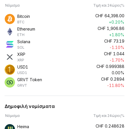
Νόμισμα
Τιμή και 24ώρες%
CHF
64,398.00
Bitcoin
+0.20%
BTC
CHF
1,906.86
Ethereum
+1.80%
ETH
CHF
73.19
Solana
-1.10%
SOL
CHF
1.044
XRP
-1.70%
XRP
CHF
0.999388
USD1
0.00%
USD1
CHF
0.2894
GRVT Token
-11.80%
GRVT
Δημοφιλή νομίσματα
Νόμισμα
Τιμή και 24ώρες%
CHF
0.248628
Heima