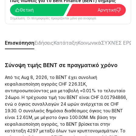
Πώς νιώθεις για το Bent Finance (BENT) σήμερα;
Θετική
Αρνητική
Σημείωση: Οι πληροφορίες προορίζονται μόνο για αναφορά.
Επισκόπηση
Ειδήσεις
Κατάταξη
Κοινωνικά
ΣΥΧΝΈΣ ΕΡΩΤ
Σύνοψη τιμής BENT σε πραγματικό χρόνο
Από τις Aug 8, 2026, το BENT έχει συνολική
κεφαλαιοποίηση αγοράς CHF 226.31K,
αντιπροσωπεύοντας μια μεταβολή +0.01% το τελευταίο
24ωρο. Η τρέχουσα τιμή του BENT είναι CHF 0.01794866,
ενώ ο όγκος συναλλαγών 24 ωρών ανέρχεται σε CHF
19.30. Ο συνολικός δημόσια διαθέσιμος όγκος του BENT
είναι 12.61M, με μέγιστο όγκο 100.00M. Με βάση την
κεφαλαιοποίηση αγοράς, το BENT βρίσκεται στην
κατάταξη 4297 μεταξύ όλων των κρυπτονομισμάτων. Το