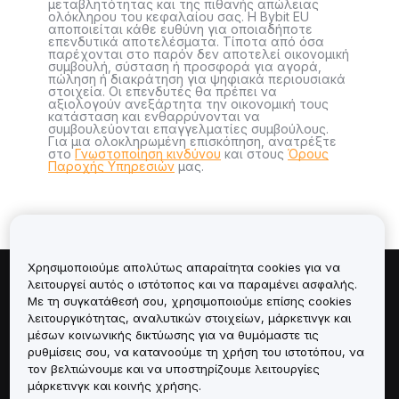
μεταβλητότητας και της πιθανής απώλειας
ολόκληρου του κεφαλαίου σας. Η Bybit EU
αποποιείται κάθε ευθύνη για οποιαδήποτε
επενδυτικά αποτελέσματα. Τίποτα από όσα
παρέχονται στο παρόν δεν αποτελεί οικονομική
συμβουλή, σύσταση ή προσφορά για αγορά,
πώληση ή διακράτηση για ψηφιακά περιουσιακά
στοιχεία. Οι επενδυτές θα πρέπει να
αξιολογούν ανεξάρτητα την οικονομική τους
κατάσταση και ενθαρρύνονται να
συμβουλεύονται επαγγελματίες συμβούλους.
Για μια ολοκληρωμένη επισκόπηση, ανατρέξτε
στο
Γνωστοποίηση κινδύνου
και στους
Όρους
Παροχής Υπηρεσιών
μας.
Χρησιμοποιούμε απολύτως απαραίτητα cookies για να
λειτουργεί αυτός ο ιστότοπος και να παραμένει ασφαλής.
Πληροφορίες για
Με τη συγκατάθεσή σου, χρησιμοποιούμε επίσης cookies
λειτουργικότητας, αναλυτικών στοιχείων, μάρκετινγκ και
Υπηρεσίες
μέσων κοινωνικής δικτύωσης για να θυμόμαστε τις
ρυθμίσεις σου, να κατανοούμε τη χρήση του ιστοτόπου, να
τον βελτιώνουμε και να υποστηρίζουμε λειτουργίες
Υποστήριξη
μάρκετινγκ και κοινής χρήσης.