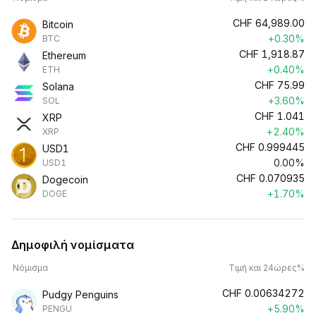
CHF
64,989.00
Bitcoin
+0.30%
BTC
CHF
1,918.87
Ethereum
+0.40%
ETH
CHF
75.99
Solana
+3.60%
SOL
CHF
1.041
XRP
+2.40%
XRP
CHF
0.999445
USD1
0.00%
USD1
CHF
0.070935
Dogecoin
+1.70%
DOGE
Δημοφιλή νομίσματα
Νόμισμα
Τιμή και 24ώρες%
CHF
0.00634272
Pudgy Penguins
+5.90%
PENGU