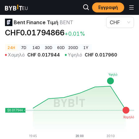
Εγγραφή
Τιμές Κρυπτονομισμάτων
Bent Finance Τιμή BENT
Bent Finance Τιμή
BENT
CHF
CHF0.01794866
+0.01%
24H
7D
14D
30D
60D
200D
1Y
Χαμηλό
CHF
0.017944
Υψηλό
CHF
0.017960