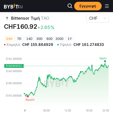
Εγγραφή
Τιμές Κρυπτονομισμάτων
Bittensor Τιμή TAO
Bittensor Τιμή
TAO
CHF
CHF160.92
+2.65%
24H
7D
14D
30D
60D
200D
1Y
Χαμηλό
CHF
155.864929
Υψηλό
CHF
161.274833