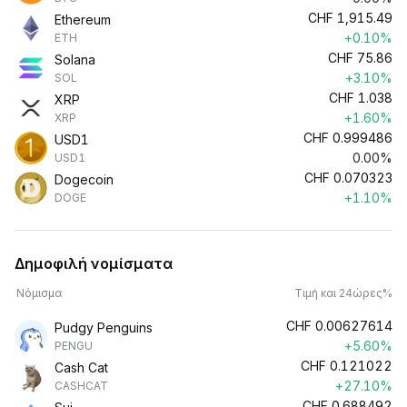
CHF
1,915.49
Ethereum
+0.10%
ETH
CHF
75.86
Solana
+3.10%
SOL
CHF
1.038
XRP
+1.60%
XRP
CHF
0.999486
USD1
0.00%
USD1
CHF
0.070323
Dogecoin
+1.10%
DOGE
Δημοφιλή νομίσματα
Νόμισμα
Τιμή και 24ώρες%
CHF
0.00627614
Pudgy Penguins
+5.60%
PENGU
CHF
0.121022
Cash Cat
+27.10%
CASHCAT
CHF
0.688492