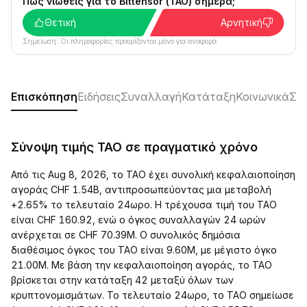
Πώς νιώθεις για το Bittensor (TAO) σήμερα;
Θετική
Αρνητική
Σημείωση: Οι πληροφορίες προορίζονται μόνο για αναφορά.
Επισκόπηση
Ειδήσεις
Συναλλαγή
Κατάταξη
Κοινωνικά
ΣΥ
Σύνοψη τιμής TAO σε πραγματικό χρόνο
Από τις Aug 8, 2026, το TAO έχει συνολική κεφαλαιοποίηση
αγοράς CHF 1.54B, αντιπροσωπεύοντας μια μεταβολή
+2.65% το τελευταίο 24ωρο. Η τρέχουσα τιμή του TAO
είναι CHF 160.92, ενώ ο όγκος συναλλαγών 24 ωρών
ανέρχεται σε CHF 70.39M. Ο συνολικός δημόσια
διαθέσιμος όγκος του TAO είναι 9.60M, με μέγιστο όγκο
21.00M. Με βάση την κεφαλαιοποίηση αγοράς, το TAO
βρίσκεται στην κατάταξη 42 μεταξύ όλων των
κρυπτονομισμάτων. Το τελευταίο 24ωρο, το TAO σημείωσε