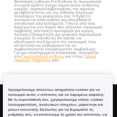
Αποποίηση ευθυνών Η επένδυση σε περιουσιακά
στοιχεία κρύπτο ενέχει σημαντικούς κινδύνους
αγοράς, συμπεριλαμβανομένης της ακραίας
μεταβλητότητας και της πιθανής απώλειας
ολόκληρου του κεφαλαίου σας. Η Bybit EU
αποποιείται κάθε ευθύνη για οποιαδήποτε
επενδυτικά αποτελέσματα. Τίποτα από όσα
παρέχονται στο παρόν δεν αποτελεί οικονομική
συμβουλή, σύσταση ή προσφορά για αγορά,
πώληση ή διακράτηση για ψηφιακά περιουσιακά
στοιχεία. Οι επενδυτές θα πρέπει να
αξιολογούν ανεξάρτητα την οικονομική τους
κατάσταση και ενθαρρύνονται να
συμβουλεύονται επαγγελματίες συμβούλους.
Για μια ολοκληρωμένη επισκόπηση, ανατρέξτε
στο
Γνωστοποίηση κινδύνου
και στους
Όρους
Παροχής Υπηρεσιών
μας.
Χρησιμοποιούμε απολύτως απαραίτητα cookies για να
λειτουργεί αυτός ο ιστότοπος και να παραμένει ασφαλής.
Πληροφορίες για
Με τη συγκατάθεσή σου, χρησιμοποιούμε επίσης cookies
λειτουργικότητας, αναλυτικών στοιχείων, μάρκετινγκ και
Υπηρεσίες
μέσων κοινωνικής δικτύωσης για να θυμόμαστε τις
ρυθμίσεις σου, να κατανοούμε τη χρήση του ιστοτόπου, να