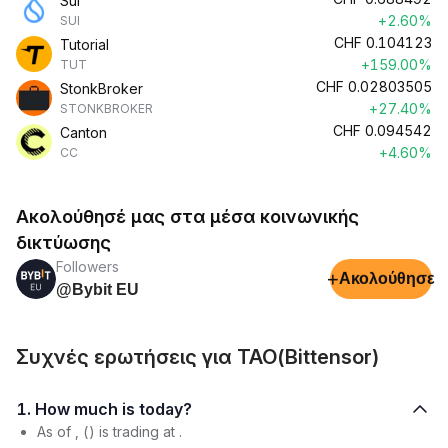
Sui
+2.60%
SUI
CHF
0.104123
Tutorial
+159.00%
TUT
CHF
0.02803505
StonkBroker
+27.40%
STONKBROKER
CHF
0.094542
Canton
+4.60%
CC
Ακολούθησέ μας στα μέσα κοινωνικής
δικτύωσης
Followers
+
Ακολούθησε
@Bybit EU
Συχνές ερωτήσεις για TAO(Bittensor)
1. How much is today?
As of , () is trading at .