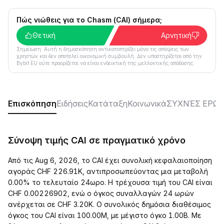
Πώς νιώθεις για το Chasm (CAI) σήμερα;
Θετική
Αρνητική
Σημείωση: Αυτή η δημοσκόπηση αντικατοπτρίζει μόνο τις απόψεις των
χρηστών και δεν αποτελεί οικονομική συμβουλή. Δεν υποστηρίζεται από την
Bybit EU ούτε προορίζεται να είναι ενδεικτική της μελλοντικής απόδοσης.
Επισκόπηση
Ειδήσεις
Κατάταξη
Κοινωνικά
ΣΥΧΝΈΣ ΕΡΩΤ
Σύνοψη τιμής CAI σε πραγματικό χρόνο
Από τις Aug 6, 2026, το CAI έχει συνολική κεφαλαιοποίηση
αγοράς CHF 226.91K, αντιπροσωπεύοντας μια μεταβολή
0.00% το τελευταίο 24ωρο. Η τρέχουσα τιμή του CAI είναι
CHF 0.00226902, ενώ ο όγκος συναλλαγών 24 ωρών
ανέρχεται σε CHF 3.20K. Ο συνολικός δημόσια διαθέσιμος
όγκος του CAI είναι 100.00M, με μέγιστο όγκο 1.00B. Με