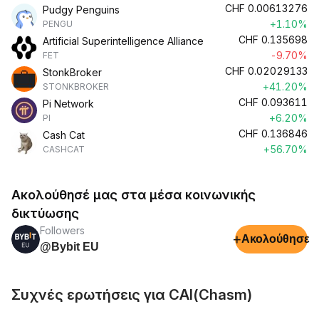
CHF
0.00613276
Pudgy Penguins
+1.10%
PENGU
CHF
0.135698
Artificial Superintelligence Alliance
-9.70%
FET
CHF
0.02029133
StonkBroker
+41.20%
STONKBROKER
CHF
0.093611
Pi Network
+6.20%
PI
CHF
0.136846
Cash Cat
+56.70%
CASHCAT
Ακολούθησέ μας στα μέσα κοινωνικής
δικτύωσης
Followers
+
Ακολούθησε
@Bybit EU
Συχνές ερωτήσεις για CAI(Chasm)