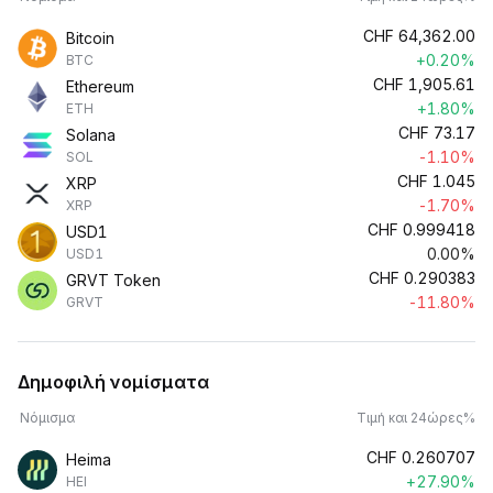
CHF
64,362.00
Bitcoin
+0.20%
BTC
CHF
1,905.61
Ethereum
+1.80%
ETH
CHF
73.17
Solana
-1.10%
SOL
CHF
1.045
XRP
-1.70%
XRP
CHF
0.999418
USD1
0.00%
USD1
CHF
0.290383
GRVT Token
-11.80%
GRVT
Δημοφιλή νομίσματα
Νόμισμα
Τιμή και 24ώρες%
CHF
0.260707
Heima
+27.90%
HEI