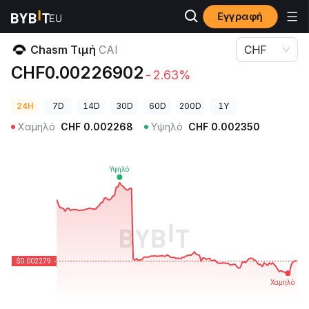
Εγγραφή
Τιμές Κρυπτονομισμάτων
Chasm Τιμή CAI
Chasm Τιμή
CAI
CHF
CHF0.00226902
-2.63%
24H
7D
14D
30D
60D
200D
1Y
Χαμηλό
CHF
0.002268
Υψηλό
CHF
0.002350