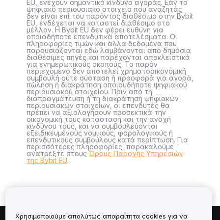
EU, ενέχουν σημαντικό κίνδυνο αγοράς. Εάν το
ψηφιακό περιουσιακό στοιχείο που αναζητάς
δεν είναι επί του παρόντος διαθέσιμο στην Bybit
EU, ενδέχεται να καταστεί διαθέσιμο στο
μέλλον. Η Bybit EU δεν φέρει ευθύνη για
οποιαδήποτε επενδυτικά αποτελέσματα. Οι
πληροφορίες τιμών και άλλα δεδομένα που
παρουσιάζονται εδώ λαμβάνονται από δημόσια
διαθέσιμες πηγές και παρέχονται αποκλειστικά
για ενημερωτικούς σκοπούς. Το παρόν
περιεχόμενο δεν αποτελεί χρηματοοικονομική
συμβουλή ούτε σύσταση ή προσφορά για αγορά,
πώληση ή διακράτηση οποιουδήποτε ψηφιακού
περιουσιακού στοιχείου. Πριν από τη
διαπραγμάτευση ή τη διακράτηση ψηφιακών
περιουσιακών στοιχείων, οι επενδυτές θα
πρέπει να αξιολογήσουν προσεκτικά την
οικονομική τους κατάσταση και την ανοχή
κινδύνου τους, και να συμβουλεύονται
εξειδικευμένους νομικούς, φορολογικούς ή
επενδυτικούς συμβούλους κατά περίπτωση. Για
περισσότερες πληροφορίες, παρακαλούμε
ανατρέξτε στους
Όρους Παροχής Υπηρεσιών
της Bybit EU
.
Χρησιμοποιούμε απολύτως απαραίτητα cookies για να