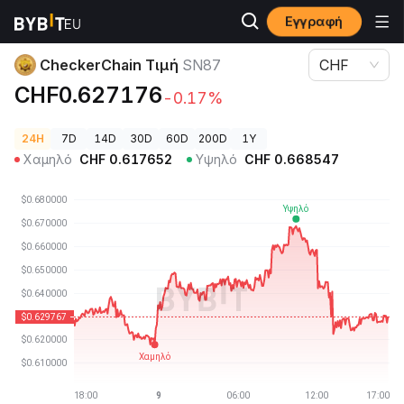
Εγγραφή
Τιμές Κρυπτονομισμάτων
CheckerChain Τιμή SN87
CheckerChain Τιμή
SN87
CHF
CHF0.627176
-0.17%
24H
7D
14D
30D
60D
200D
1Y
Χαμηλό
CHF
0.617652
Υψηλό
CHF
0.668547