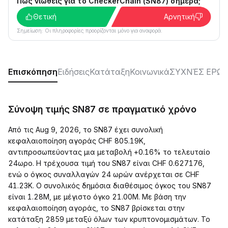
Πώς νιώθεις για το CheckerChain (SN87) σήμερα;
Θετική
Αρνητική
Σημείωση: Οι πληροφορίες προορίζονται μόνο για αναφορά.
Επισκόπηση
Ειδήσεις
Κατάταξη
Κοινωνικά
ΣΥΧΝΈΣ ΕΡΩΤ
Σύνοψη τιμής SN87 σε πραγματικό χρόνο
Από τις Aug 9, 2026, το SN87 έχει συνολική
κεφαλαιοποίηση αγοράς CHF 805.19K,
αντιπροσωπεύοντας μια μεταβολή +0.16% το τελευταίο
24ωρο. Η τρέχουσα τιμή του SN87 είναι CHF 0.627176,
ενώ ο όγκος συναλλαγών 24 ωρών ανέρχεται σε CHF
41.23K. Ο συνολικός δημόσια διαθέσιμος όγκος του SN87
είναι 1.28M, με μέγιστο όγκο 21.00M. Με βάση την
κεφαλαιοποίηση αγοράς, το SN87 βρίσκεται στην
κατάταξη 2859 μεταξύ όλων των κρυπτονομισμάτων. Το