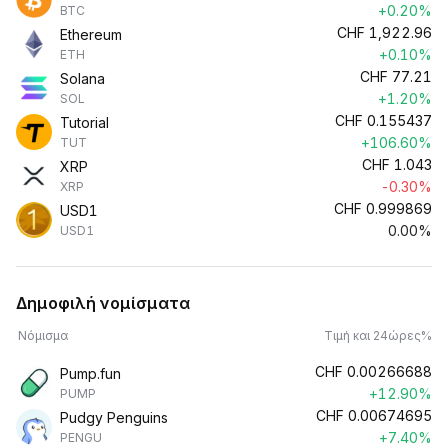
+0.20%
BTC
CHF
1,922.96
Ethereum
+0.10%
ETH
CHF
77.21
Solana
+1.20%
SOL
CHF
0.155437
Tutorial
+106.60%
TUT
CHF
1.043
XRP
-0.30%
XRP
CHF
0.999869
USD1
0.00%
USD1
Δημοφιλή νομίσματα
Νόμισμα
Τιμή και 24ώρες%
CHF
0.00266688
Pump.fun
+12.90%
PUMP
CHF
0.00674695
Pudgy Penguins
+7.40%
PENGU