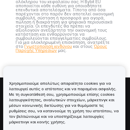
ολόκληρου του κεφαλαίου σας. Η Bybit EU
αποποιείται κάθε ευθύνη για οποιαδήποτε
επενδυτικά αποτελέσματα. Τίποτα από όσα
παρέχονται στο παρόν δεν αποτελεί οικονομική
συμβουλή, σύσταση ή προσφορά για αγορά,
πώληση ή διακράτηση για ψηφιακά περιουσιακά
στοιχεία. Οι επενδυτές θα πρέπει να
αξιολογούν ανεξάρτητα την οικονομική τους
κατάσταση και ενθαρρύνονται να
συμβουλεύονται επαγγελματίες συμβούλους.
Για μια ολοκληρωμένη επισκόπηση, ανατρέξτε
στο
Γνωστοποίηση κινδύνου
και στους
Όρους
Παροχής Υπηρεσιών
μας.
Χρησιμοποιούμε απολύτως απαραίτητα cookies για να
λειτουργεί αυτός ο ιστότοπος και να παραμένει ασφαλής.
Πληροφορίες για
Με τη συγκατάθεσή σου, χρησιμοποιούμε επίσης cookies
λειτουργικότητας, αναλυτικών στοιχείων, μάρκετινγκ και
Υπηρεσίες
μέσων κοινωνικής δικτύωσης για να θυμόμαστε τις
ρυθμίσεις σου, να κατανοούμε τη χρήση του ιστοτόπου, να
τον βελτιώνουμε και να υποστηρίζουμε λειτουργίες
Υποστήριξη
μάρκετινγκ και κοινής χρήσης.