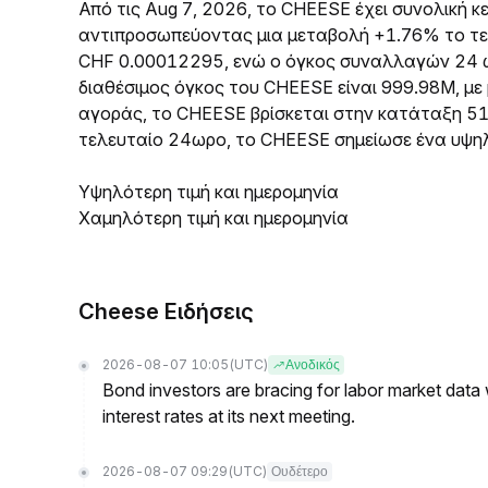
Από τις Aug 7, 2026, το CHEESE έχει συνολική
αντιπροσωπεύοντας μια μεταβολή +1.76% το τε
CHF 0.00012295, ενώ ο όγκος συναλλαγών 24 ω
διαθέσιμος όγκος του CHEESE είναι 999.98M, με
αγοράς, το CHEESE βρίσκεται στην κατάταξη 5
τελευταίο 24ωρο, το CHEESE σημείωσε ένα υψη
Υψηλότερη τιμή και ημερομηνία
Χαμηλότερη τιμή και ημερομηνία
Cheese Ειδήσεις
2026-08-07 10:05
(UTC)
Ανοδικός
Bond investors are bracing for labor market data
interest rates at its next meeting.
2026-08-07 09:29
(UTC)
Ουδέτερο