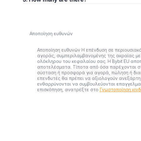
Αποποίηση ευθυνών
Αποποίηση ευθυνών Η επένδυση σε περιουσιακά
αγοράς, συμπεριλαμβανομένης της ακραίας με
ολόκληρου του κεφαλαίου σας. Η Bybit EU απο
αποτελέσματα. Τίποτα από όσα παρέχονται στ
σύσταση ή προσφορά για αγορά, πώληση ή διακ
επενδυτές θα πρέπει να αξιολογούν ανεξάρτητ
ενθαρρύνονται να συμβουλεύονται επαγγελματ
επισκόπηση, ανατρέξτε στο
Γνωστοποίηση κιν