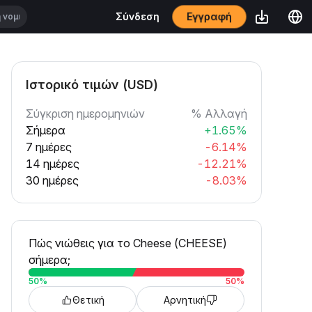
Εγγραφή
Σύνδεση
Ιστορικό τιμών (USD)
Σύγκριση ημερομηνιών
% Αλλαγή
Σήμερα
+1.65%
7 ημέρες
-6.14%
14 ημέρες
-12.21%
30 ημέρες
-8.03%
Πώς νιώθεις για το Cheese (CHEESE)
σήμερα;
50
%
50
%
Θετική
Αρνητική