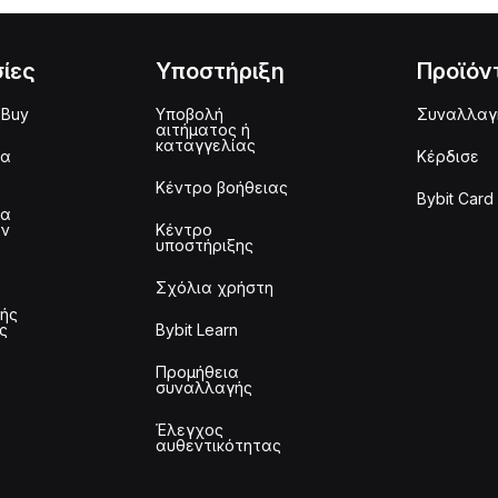
ίες
Υποστήριξη
Προϊόν
 Buy
Υποβολή
Συναλλαγ
αιτήματος ή
καταγγελίας
μα
Κέρδισε
Κέντρο βοήθειας
Bybit Card
μα
ων
Κέντρο
υποστήριξης
Σχόλια χρήστη
τής
ς
Bybit Learn
Προμήθεια
συναλλαγής
Έλεγχος
αυθεντικότητας