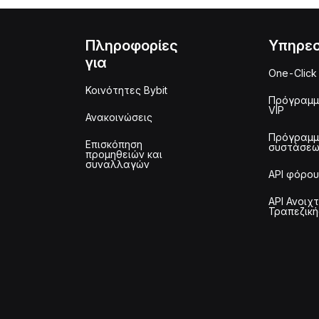
Πληροφορίες
Υπηρεσ
για
One-Click
Κοινότητες Bybit
Πρόγραμ
VIP
Ανακοινώσεις
Πρόγραμ
Επισκόπηση
συστάσε
προμηθειών και
συναλλαγών
API φόρου
API Ανοιχ
Τραπεζική