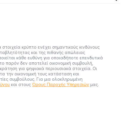
 στοιχεία κρύπτο ενέχει σημαντικούς κινδύνους
ταβλητότητας και της πιθανής απώλειας
ποιείται κάθε ευθύνη για οποιαδήποτε επενδυτικά
ο παρόν δεν αποτελεί οικονομική συμβουλή,
ράτηση για ψηφιακά περιουσιακά στοιχεία. Οι
α την οικονομική τους κατάσταση και
ίες συμβούλους. Για μια ολοκληρωμένη
δύνου
και στους
Όρους Παροχής Υπηρεσιών
μας.