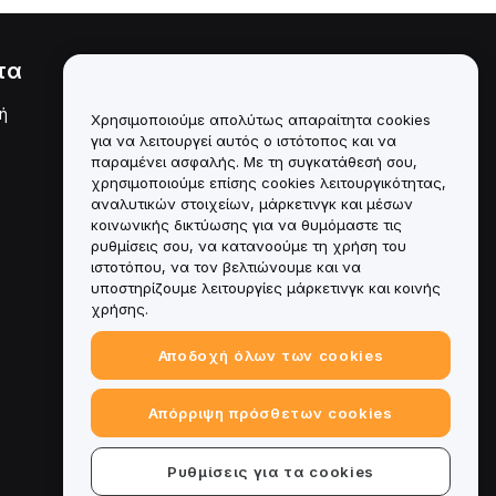
τα
Νομικά
ή
Πολιτική σύγκρουσης
Χρησιμοποιούμε απολύτως απαραίτητα cookies
συμφερόντων
για να λειτουργεί αυτός ο ιστότοπος και να
παραμένει ασφαλής. Με τη συγκατάθεσή σου,
Σύνοψη της Πολιτικής
χρησιμοποιούμε επίσης cookies λειτουργικότητας,
Θεματοφυλακής και
Διαχείρισης
αναλυτικών στοιχείων, μάρκετινγκ και μέσων
κοινωνικής δικτύωσης για να θυμόμαστε τις
Πληροφορίες ESG
ρυθμίσεις σου, να κατανοούμε τη χρήση του
ιστοτόπου, να τον βελτιώνουμε και να
Crypto-Asset White Papers
υποστηρίζουμε λειτουργίες μάρκετινγκ και κοινής
χρήσης.
Αποδοχή όλων των cookies
Απόρριψη πρόσθετων cookies
Ρυθμίσεις για τα cookies