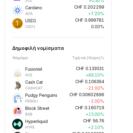
+0.30%
SOL
CHF
0.202299
Cardano
+7.20%
ADA
CHF
0.999781
USD1
0.00%
USD1
Δημοφιλή νομίσματα
Νόμισμα
Τιμή και 24ώρες%
CHF
0.133031
Fusionist
+89.10%
ACE
CHF
0.106364
Cash Cat
-21.00%
CASHCAT
CHF
0.00602896
Pudgy Penguins
-2.00%
PENGU
CHF
0.160719
Block Street
+15.00%
BSB
CHF
56.76
Hyperliquid
+2.10%
HYPE