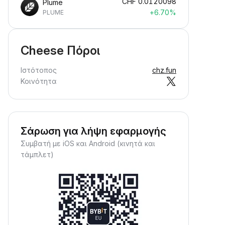
CHF
0.0120098
Plume
+6.70%
PLUME
Cheese Πόροι
Ιστότοπος
chz.fun
Κοινότητα
Σάρωση για λήψη εφαρμογής
Συμβατή με iOS και Android (κινητά και
τάμπλετ)