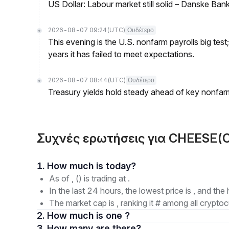
US Dollar: Labour market still solid – Danske Ban
2026-08-07 09:24
(UTC)
Ουδέτερο
This evening is the U.S. nonfarm payrolls big test
years it has failed to meet expectations.
2026-08-07 08:44
(UTC)
Ουδέτερο
Treasury yields hold steady ahead of key nonfarm
Συχνές ερωτήσεις για CHEESE(
1. How much is today?
As of , () is trading at .
In the last 24 hours, the lowest price is , and the 
The market cap is , ranking it # among all cryptoc
2. How much is one ?
3. How many are there?