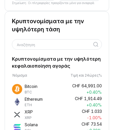
Σημείωση: Οι πληροφορίες προορίζονται μόνο για αναφορά.
Κρυπτονομίσματα με την
υψηλότερη τάση
Αναζήτηση
Κρυπτονομίσματα με την υψηλότερη
κεφαλαιοποίηση αγοράς
Νόμισμα
Τιμή και 24ώρες%
CHF
64,991.00
Bitcoin
+0.40%
BTC
CHF
1,914.49
Ethereum
+0.40%
ETH
CHF
1.033
XRP
-1.00%
XRP
CHF
73.54
Solana