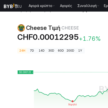
Αγορά κρύπτο
Αγορές
Συναλλαγή
Ερ
Τιμές Κρυπτονομισμάτων
Cheese Τιμή CHEESE
Cheese Τιμή
CHEESE
CHF0.00012295
+1.76%
24H
7D
14D
30D
60D
200D
1Y