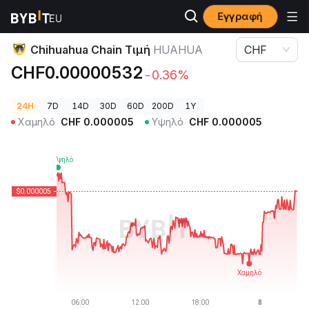
Εγγραφή
Τιμές Κρυπτονομισμάτων
Chihuahua Chain Τιμή HUAHUA
Chihuahua Chain Τιμή
HUAHUA
CHF
CHF0.00000532
-0.36%
24H
7D
14D
30D
60D
200D
1Y
Χαμηλό
CHF
0.000005
Υψηλό
CHF
0.000005