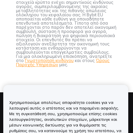
στοιχεία κρύπτο ενέχει σημαντικούς κινδύνους
αγοράς, συμπεριλαμβανομένης της ακραίας
μεταβλητότητας και της πιθανής απώλειας
ολόκληρου του κεφαλαίου σας. Η Bybit EU
αποποιείται κάθε ευθύνη για οποιαδήποτε
επενδυτικά αποτελέσματα. Τίποτα από όσα
παρέχονται στο παρόν δεν αποτελεί οικονομική
συμβουλή, σύσταση ή προσφορά για αγορά,
πώληση ή διακράτηση για ψηφιακά περιουσιακά
στοιχεία. Οι επενδυτές θα πρέπει να
αξιολογούν ανεξάρτητα την οικονομική τους
κατάσταση και ενθαρρύνονται να
συμβουλεύονται επαγγελματίες συμβούλους.
Για μια ολοκληρωμένη επισκόπηση, ανατρέξτε
στο
Γνωστοποίηση κινδύνου
και στους
Όρους
Παροχής Υπηρεσιών
μας.
Χρησιμοποιούμε απολύτως απαραίτητα cookies για να
Πληροφορίες για
λειτουργεί αυτός ο ιστότοπος και να παραμένει ασφαλής.
Με τη συγκατάθεσή σου, χρησιμοποιούμε επίσης cookies
λειτουργικότητας, αναλυτικών στοιχείων, μάρκετινγκ και
Υπηρεσίες
μέσων κοινωνικής δικτύωσης για να θυμόμαστε τις
ρυθμίσεις σου, να κατανοούμε τη χρήση του ιστοτόπου, να