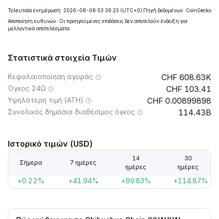
Τελευταία ενημέρωση: 2026-08-08 03:36:23
(UTC+0)
Πηγή δεδομένων: CoinGecko
Αποποίηση ευθυνών: Οι προηγούμενες επιδόσεις δεν αποτελούν ένδειξη για
μελλοντικά αποτελέσματα.
Στατιστικά στοιχεία Τιμών
Κεφαλαιοποίηση αγοράς
608.63K
Όγκος 24Ω
103.41
Υψηλότερη τιμή (ATH)
0.00899898
Συνολικός δημόσια διαθέσιμος όγκος
114.43B
Ιστορικό τιμών (USD)
14
30
Σήμερα
7 ημέρες
ημέρες
ημέρες
+0.22%
+41.94%
+99.83%
+114.87%