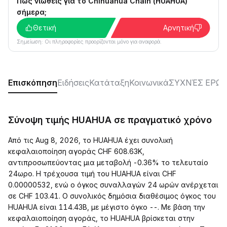
Πώς νιώθεις για το Chihuahua Chain (HUAHUA)
σήμερα;
Θετική
Αρνητική
Σημείωση: Οι πληροφορίες προορίζονται μόνο για αναφορά.
Επισκόπηση
Ειδήσεις
Κατάταξη
Κοινωνικά
ΣΥΧΝΈΣ ΕΡΩΤ
Σύνοψη τιμής HUAHUA σε πραγματικό χρόνο
Από τις Aug 8, 2026, το HUAHUA έχει συνολική
κεφαλαιοποίηση αγοράς CHF 608.63K,
αντιπροσωπεύοντας μια μεταβολή -0.36% το τελευταίο
24ωρο. Η τρέχουσα τιμή του HUAHUA είναι CHF
0.00000532, ενώ ο όγκος συναλλαγών 24 ωρών ανέρχεται
σε CHF 103.41. Ο συνολικός δημόσια διαθέσιμος όγκος του
HUAHUA είναι 114.43B, με μέγιστο όγκο --. Με βάση την
κεφαλαιοποίηση αγοράς, το HUAHUA βρίσκεται στην