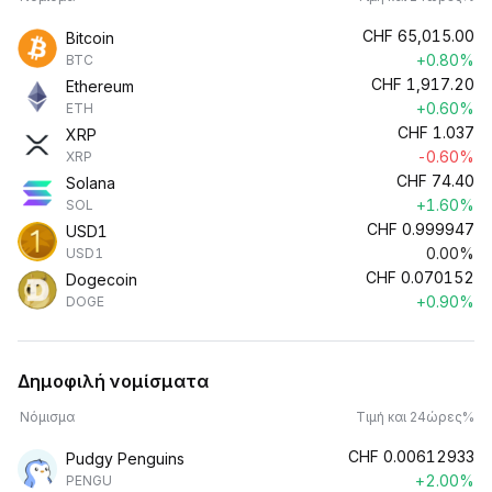
CHF
65,015.00
Bitcoin
+0.80%
BTC
CHF
1,917.20
Ethereum
+0.60%
ETH
CHF
1.037
XRP
-0.60%
XRP
CHF
74.40
Solana
+1.60%
SOL
CHF
0.999947
USD1
0.00%
USD1
CHF
0.070152
Dogecoin
+0.90%
DOGE
Δημοφιλή νομίσματα
Νόμισμα
Τιμή και 24ώρες%
CHF
0.00612933
Pudgy Penguins
+2.00%
PENGU