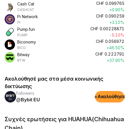
CHF
0.099765
Cash Cat
+0.90%
CASHCAT
CHF
0.090259
Pi Network
+3.10%
PI
CHF
0.00228871
Pump.fun
-5.10%
PUMP
CHF
0.056972
Biconomy
+46.50%
BICO
CHF
0.222791
Bitway
+37.90%
BTW
Ακολούθησέ μας στα μέσα κοινωνικής
δικτύωσης
Followers
+
Ακολούθησε
@Bybit EU
Συχνές ερωτήσεις για HUAHUA(Chihuahua
Chain)