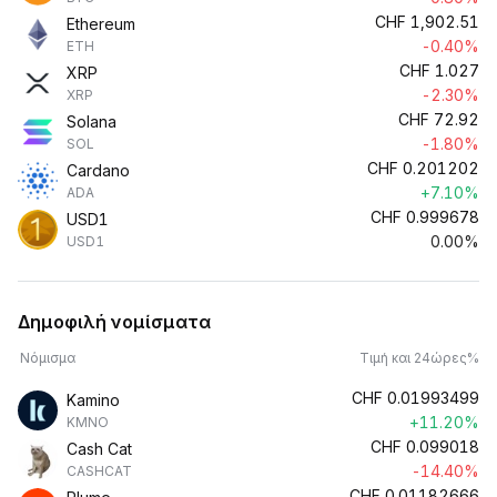
CHF
1,902.51
Ethereum
-0.40%
ETH
CHF
1.027
XRP
-2.30%
XRP
CHF
72.92
Solana
-1.80%
SOL
CHF
0.201202
Cardano
+7.10%
ADA
CHF
0.999678
USD1
0.00%
USD1
Δημοφιλή νομίσματα
Νόμισμα
Τιμή και 24ώρες%
CHF
0.01993499
Kamino
+11.20%
KMNO
CHF
0.099018
Cash Cat
-14.40%
CASHCAT
CHF
0.01182666