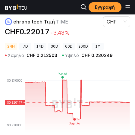
Εγγραφή
Τιμές Κρυπτονομισμάτων
chrono.tech Τιμή TIME
chrono.tech Τιμή
TIME
CHF
CHF0.22017
-3.43%
24H
7D
14D
30D
60D
200D
1Y
Χαμηλό
CHF
0.212503
Υψηλό
CHF
0.230249