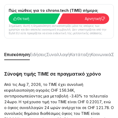
Πώς νιώθεις για το chrono.tech (TIME) σήμερα;
Θετική
Αρνητική
Σημείωση: Αυτή η δημοσκόπηση αντικατοπτρίζει μόνο τις απόψεις των
χρηστών και δεν αποτελεί οικονομική συμβουλή. Δεν υποστηρίζεται από την
Bybit EU ούτε προορίζεται να είναι ενδεικτική της μελλοντικής απόδοσης.
Επισκόπηση
Ειδήσεις
Συναλλαγή
Κατάταξη
Κοινωνικά
ΣΥ
Σύνοψη τιμής TIME σε πραγματικό χρόνο
Από τις Aug 7, 2026, το TIME έχει συνολική
κεφαλαιοποίηση αγοράς CHF 156.34K,
αντιπροσωπεύοντας μια μεταβολή -3.43% το τελευταίο
24ωρο. Η τρέχουσα τιμή του TIME είναι CHF 0.22017, ενώ
ο όγκος συναλλαγών 24 ωρών ανέρχεται σε CHF 121.78. Ο
συνολικός δημόσια διαθέσιμος όγκος του TIME είναι