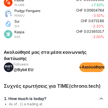
Plume
+7.50%
PLUME
CHF
0.00604784
Pudgy Penguins
-3.50%
PENGU
CHF
0.673186
Sui
-2.20%
SUI
CHF
0.02565317
Kaspa
-2.00%
KAS
Ακολούθησέ μας στα μέσα κοινωνικής
δικτύωσης
Followers
+
Ακολούθησε
@Bybit EU
Συχνές ερωτήσεις για TIME(chrono.tech)
1. How much is today?
As of , () is trading at .