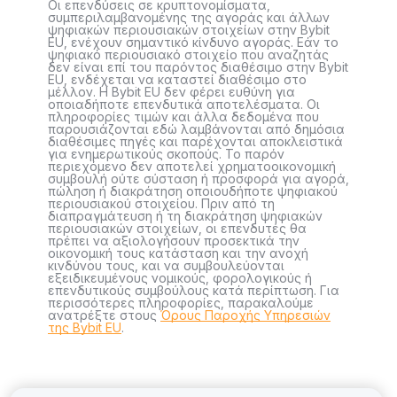
Οι επενδύσεις σε κρυπτονομίσματα,
συμπεριλαμβανομένης της αγοράς και άλλων
ψηφιακών περιουσιακών στοιχείων στην Bybit
EU, ενέχουν σημαντικό κίνδυνο αγοράς. Εάν το
ψηφιακό περιουσιακό στοιχείο που αναζητάς
δεν είναι επί του παρόντος διαθέσιμο στην Bybit
EU, ενδέχεται να καταστεί διαθέσιμο στο
μέλλον. Η Bybit EU δεν φέρει ευθύνη για
οποιαδήποτε επενδυτικά αποτελέσματα. Οι
πληροφορίες τιμών και άλλα δεδομένα που
παρουσιάζονται εδώ λαμβάνονται από δημόσια
διαθέσιμες πηγές και παρέχονται αποκλειστικά
για ενημερωτικούς σκοπούς. Το παρόν
περιεχόμενο δεν αποτελεί χρηματοοικονομική
συμβουλή ούτε σύσταση ή προσφορά για αγορά,
πώληση ή διακράτηση οποιουδήποτε ψηφιακού
περιουσιακού στοιχείου. Πριν από τη
διαπραγμάτευση ή τη διακράτηση ψηφιακών
περιουσιακών στοιχείων, οι επενδυτές θα
πρέπει να αξιολογήσουν προσεκτικά την
οικονομική τους κατάσταση και την ανοχή
κινδύνου τους, και να συμβουλεύονται
εξειδικευμένους νομικούς, φορολογικούς ή
επενδυτικούς συμβούλους κατά περίπτωση. Για
περισσότερες πληροφορίες, παρακαλούμε
ανατρέξτε στους
Όρους Παροχής Υπηρεσιών
της Bybit EU
.