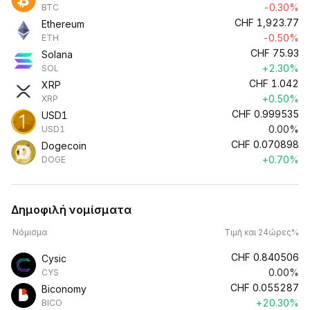
-0.30%
BTC
CHF
1,923.77
Ethereum
-0.50%
ETH
CHF
75.93
Solana
+2.30%
SOL
CHF
1.042
XRP
+0.50%
XRP
CHF
0.999535
USD1
0.00%
USD1
CHF
0.070898
Dogecoin
+0.70%
DOGE
Δημοφιλή νομίσματα
Νόμισμα
Τιμή και 24ώρες%
CHF
0.840506
Cysic
0.00%
CYS
CHF
0.055287
Biconomy
+20.30%
BICO