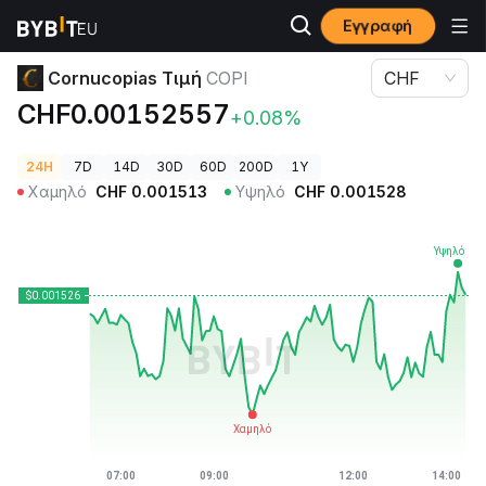
Εγγραφή
Τιμές Κρυπτονομισμάτων
Cornucopias Τιμή COPI
Cornucopias Τιμή
COPI
CHF
CHF0.00152557
+0.08%
24H
7D
14D
30D
60D
200D
1Y
Χαμηλό
CHF
0.001513
Υψηλό
CHF
0.001528