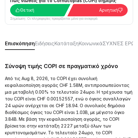
Πώς νιώθεις για το Cornucopias (COPI) σήμερα;
Θετική
Αρνητική
Σημείωση: Οι πληροφορίες προορίζονται μόνο για αναφορά.
Επισκόπηση
Ειδήσεις
Κατάταξη
Κοινωνικά
ΣΥΧΝΈΣ ΕΡΩΤ
Σύνοψη τιμής COPI σε πραγματικό χρόνο
Από τις Aug 8, 2026, το COPI έχει συνολική
κεφαλαιοποίηση αγοράς CHF 1.58M, αντιπροσωπεύοντας
μια μεταβολή 0.00% το τελευταίο 24ωρο. Η τρέχουσα τιμή
του COPI είναι CHF 0.00152557, ενώ ο όγκος συναλλαγών
24 ωρών ανέρχεται σε CHF 18.94. Ο συνολικός δημόσια
διαθέσιμος όγκος του COPI είναι 1.03B, με μέγιστο όγκο
3.84B. Με βάση την κεφαλαιοποίηση αγοράς, το COPI
βρίσκεται στην κατάταξη 2227 μεταξύ όλων των
κρυπτονομισμάτων. Το τελευταίο 24ωρο, το COPI