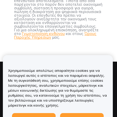
επενδυτικά αποτελέσματα. Τίποτα από όσα
παρέχονται στο παρόν δεν αποτελεί οικονομική
συμβουλή, σύσταση ή προσφορά για αγορά,
πώληση ή διακράτηση για ψηφιακά περιουσιακά
στοιχεία. Οι επενδυτές θα πρέπει να
αξιολογούν ανεξάρτητα την οικονομική τους
κατάσταση και ενθαρρύνονται να
συμβουλεύονται επαγγελματίες συμβούλους.
Για μια ολοκληρωμένη επισκόπηση, ανατρέξτε
στο
Γνωστοποίηση κινδύνου
και στους
Όρους
Παροχής Υπηρεσιών
μας.
Χρησιμοποιούμε απολύτως απαραίτητα cookies για να
Πληροφορίες για
λειτουργεί αυτός ο ιστότοπος και να παραμένει ασφαλής.
Με τη συγκατάθεσή σου, χρησιμοποιούμε επίσης cookies
λειτουργικότητας, αναλυτικών στοιχείων, μάρκετινγκ και
Υπηρεσίες
μέσων κοινωνικής δικτύωσης για να θυμόμαστε τις
ρυθμίσεις σου, να κατανοούμε τη χρήση του ιστοτόπου, να
Υποστήριξη
τον βελτιώνουμε και να υποστηρίζουμε λειτουργίες
μάρκετινγκ και κοινής χρήσης.
Προϊόντα