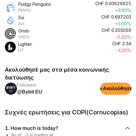
CHF
0.00626925
Pudgy Penguins
+3.60%
PENGU
CHF
0.697203
Sui
+3.00%
SUI
CHF
0.355059
Ondo
-0.20%
ONDO
CHF
2.34
Lighter
-4.30%
LIT
Ακολούθησέ μας στα μέσα κοινωνικής
δικτύωσης
Followers
+
Ακολούθησε
@Bybit EU
Συχνές ερωτήσεις για COPI(Cornucopias)
1. How much is today?
As of , () is trading at .