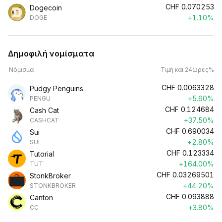
CHF
0.070253
Dogecoin
+1.10%
DOGE
Δημοφιλή νομίσματα
Νόμισμα
Τιμή και 24ώρες%
CHF
0.0063328
Pudgy Penguins
+5.60%
PENGU
CHF
0.124684
Cash Cat
+37.50%
CASHCAT
CHF
0.690034
Sui
+2.80%
SUI
CHF
0.123334
Tutorial
+164.00%
TUT
CHF
0.03269501
StonkBroker
+44.20%
STONKBROKER
CHF
0.093888
Canton
+3.80%
CC