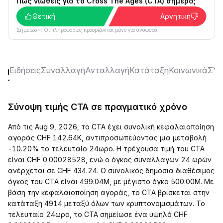
Πώς νιώθεις για το Cross The Ages (CTA) σήμερα;
Θετική
Αρνητική
Σημείωση: Οι πληροφορίες προορίζονται μόνο για αναφορά.
ση
Ειδήσεις
Συναλλαγή
Ανταλλαγή
Κατάταξη
Κοινωνικά
ΣΥ
Σύνοψη τιμής CTA σε πραγματικό χρόνο
Από τις Aug 9, 2026, το CTA έχει συνολική κεφαλαιοποίηση
αγοράς CHF 142.64K, αντιπροσωπεύοντας μια μεταβολή
-10.20% το τελευταίο 24ωρο. Η τρέχουσα τιμή του CTA
είναι CHF 0.00028528, ενώ ο όγκος συναλλαγών 24 ωρών
ανέρχεται σε CHF 434.24. Ο συνολικός δημόσια διαθέσιμος
όγκος του CTA είναι 499.04M, με μέγιστο όγκο 500.00M. Με
βάση την κεφαλαιοποίηση αγοράς, το CTA βρίσκεται στην
κατάταξη 4914 μεταξύ όλων των κρυπτονομισμάτων. Το
τελευταίο 24ωρο, το CTA σημείωσε ένα υψηλό CHF