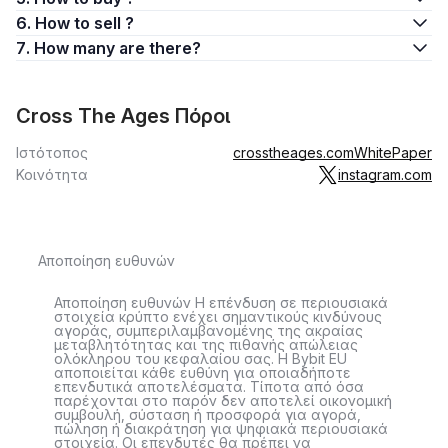
6. How to sell ?
7. How many are there?
Cross The Ages Πόροι
Ιστότοπος
crosstheages.com
WhitePaper
Κοινότητα
instagram.com
Αποποίηση ευθυνών
Αποποίηση ευθυνών Η επένδυση σε περιουσιακά
στοιχεία κρύπτο ενέχει σημαντικούς κινδύνους
αγοράς, συμπεριλαμβανομένης της ακραίας
μεταβλητότητας και της πιθανής απώλειας
ολόκληρου του κεφαλαίου σας. Η Bybit EU
αποποιείται κάθε ευθύνη για οποιαδήποτε
επενδυτικά αποτελέσματα. Τίποτα από όσα
παρέχονται στο παρόν δεν αποτελεί οικονομική
συμβουλή, σύσταση ή προσφορά για αγορά,
πώληση ή διακράτηση για ψηφιακά περιουσιακά
στοιχεία. Οι επενδυτές θα πρέπει να