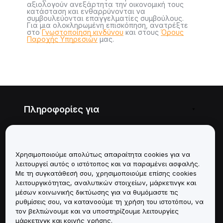
αξιολογούν ανεξάρτητα την οικονομική τους
κατάσταση και ενθαρρύνονται να
συμβουλεύονται επαγγελματίες συμβούλους.
Για μια ολοκληρωμένη επισκόπηση, ανατρέξτε
στο
Γνωστοποίηση κινδύνου
και στους
Όρους
Παροχής Υπηρεσιών
μας.
Πληροφορίες για
Υπηρεσίες
Χρησιμοποιούμε απολύτως απαραίτητα cookies για να
Υποστήριξη
λειτουργεί αυτός ο ιστότοπος και να παραμένει ασφαλής.
Με τη συγκατάθεσή σου, χρησιμοποιούμε επίσης cookies
Προϊόντα
λειτουργικότητας, αναλυτικών στοιχείων, μάρκετινγκ και
μέσων κοινωνικής δικτύωσης για να θυμόμαστε τις
ρυθμίσεις σου, να κατανοούμε τη χρήση του ιστοτόπου, να
Νομικά
τον βελτιώνουμε και να υποστηρίζουμε λειτουργίες
μάρκετινγκ και κοινής χρήσης.