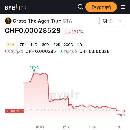
Εγγραφή
Τιμές Κρυπτονομισμάτων
Cross The Ages Τιμή CTA
Cross The Ages Τιμή
CTA
CHF
CHF0.00028528
-10.20%
24H
7D
14D
30D
60D
200D
1Y
Χαμηλό
CHF
0.000285
Υψηλό
CHF
0.000328