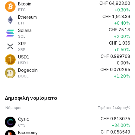
CHF
64,923.00
Bitcoin
+0.30%
BTC
CHF
1,918.39
Ethereum
+0.40%
ETH
CHF
75.18
Solana
+2.00%
SOL
CHF
1.036
XRP
+0.50%
XRP
CHF
0.999768
USD1
0.00%
USD1
CHF
0.070295
Dogecoin
+1.20%
DOGE
Δημοφιλή νομίσματα
Νόμισμα
Τιμή και 24ώρες%
CHF
0.818075
Cysic
+34.00%
CYS
CHF
0.058549
Biconomy