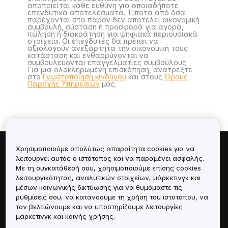
αποποιείται κάθε ευθύνη για οποιαδήποτε
επενδυτικά αποτελέσματα. Τίποτα από όσα
παρέχονται στο παρόν δεν αποτελεί οικονομική
συμβουλή, σύσταση ή προσφορά για αγορά,
πώληση ή διακράτηση για ψηφιακά περιουσιακά
στοιχεία. Οι επενδυτές θα πρέπει να
αξιολογούν ανεξάρτητα την οικονομική τους
κατάσταση και ενθαρρύνονται να
συμβουλεύονται επαγγελματίες συμβούλους.
Για μια ολοκληρωμένη επισκόπηση, ανατρέξτε
στο
Γνωστοποίηση κινδύνου
και στους
Όρους
Παροχής Υπηρεσιών
μας.
Χρησιμοποιούμε απολύτως απαραίτητα cookies για να
Πληροφορίες για
λειτουργεί αυτός ο ιστότοπος και να παραμένει ασφαλής.
Με τη συγκατάθεσή σου, χρησιμοποιούμε επίσης cookies
λειτουργικότητας, αναλυτικών στοιχείων, μάρκετινγκ και
Υπηρεσίες
μέσων κοινωνικής δικτύωσης για να θυμόμαστε τις
ρυθμίσεις σου, να κατανοούμε τη χρήση του ιστοτόπου, να
Υποστήριξη
τον βελτιώνουμε και να υποστηρίζουμε λειτουργίες
μάρκετινγκ και κοινής χρήσης.