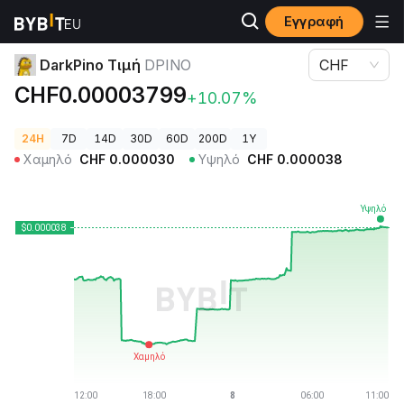
Εγγραφή
Τιμές Κρυπτονομισμάτων
DarkPino Τιμή DPINO
DarkPino Τιμή
DPINO
CHF
CHF0.00003799
+10.07%
24H
7D
14D
30D
60D
200D
1Y
Χαμηλό
CHF
0.000030
Υψηλό
CHF
0.000038