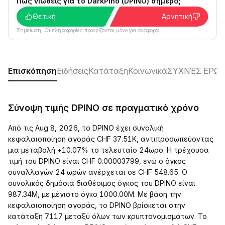
Πώς νιώθεις για το DarkPino (DPINO) σήμερα;
Θετική
Αρνητική
Σημείωση: Οι πληροφορίες προορίζονται μόνο για αναφορά.
Επισκόπηση
Ειδήσεις
Κατάταξη
Κοινωνικά
ΣΥΧΝΈΣ ΕΡΩΤ
Σύνοψη τιμής DPINO σε πραγματικό χρόνο
Από τις Aug 8, 2026, το DPINO έχει συνολική
κεφαλαιοποίηση αγοράς CHF 37.51K, αντιπροσωπεύοντας
μια μεταβολή +10.07% το τελευταίο 24ωρο. Η τρέχουσα
τιμή του DPINO είναι CHF 0.00003799, ενώ ο όγκος
συναλλαγών 24 ωρών ανέρχεται σε CHF 548.65. Ο
συνολικός δημόσια διαθέσιμος όγκος του DPINO είναι
987.34M, με μέγιστο όγκο 1000.00M. Με βάση την
κεφαλαιοποίηση αγοράς, το DPINO βρίσκεται στην
κατάταξη 7117 μεταξύ όλων των κρυπτονομισμάτων. Το