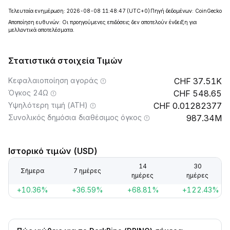
Τελευταία ενημέρωση: 2026-08-08 11:48:47
(UTC+0)
Πηγή δεδομένων: CoinGecko
Αποποίηση ευθυνών: Οι προηγούμενες επιδόσεις δεν αποτελούν ένδειξη για
μελλοντικά αποτελέσματα.
Στατιστικά στοιχεία Τιμών
Κεφαλαιοποίηση αγοράς
37.51K
Όγκος 24Ω
548.65
Υψηλότερη τιμή (ATH)
0.01282377
Συνολικός δημόσια διαθέσιμος όγκος
987.34M
Ιστορικό τιμών (USD)
14
30
Σήμερα
7 ημέρες
ημέρες
ημέρες
+10.36%
+36.59%
+68.81%
+122.43%