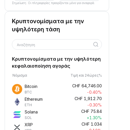
Σημείωση: Οι πληροφορίες προορίζονται μόνο για αναφορά.
Κρυπτονομίσματα με την
υψηλότερη τάση
Αναζήτηση
Κρυπτονομίσματα με την υψηλότερη
κεφαλαιοποίηση αγοράς
Νόμισμα
Τιμή και 24ώρες%
CHF
64,746.00
Bitcoin
-0.40%
BTC
CHF
1,912.70
Ethereum
-0.30%
ETH
CHF
75.84
Solana
+1.30%
SOL
CHF
1.034
XRP