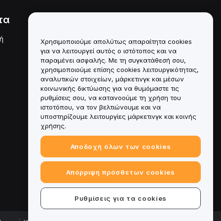
τα
Νομικά
ή
Πολιτική σύγκρουσης
Χρησιμοποιούμε απολύτως απαραίτητα cookies
συμφερόντων
για να λειτουργεί αυτός ο ιστότοπος και να
παραμένει ασφαλής. Με τη συγκατάθεσή σου,
Σύνοψη της Πολιτικής
χρησιμοποιούμε επίσης cookies λειτουργικότητας,
Θεματοφυλακής και
Διαχείρισης
αναλυτικών στοιχείων, μάρκετινγκ και μέσων
κοινωνικής δικτύωσης για να θυμόμαστε τις
Πληροφορίες ESG
ρυθμίσεις σου, να κατανοούμε τη χρήση του
ιστοτόπου, να τον βελτιώνουμε και να
Crypto-Asset White Papers
υποστηρίζουμε λειτουργίες μάρκετινγκ και κοινής
χρήσης.
Αποδοχή όλων των cookies
Απόρριψη πρόσθετων cookies
Ρυθμίσεις για τα cookies