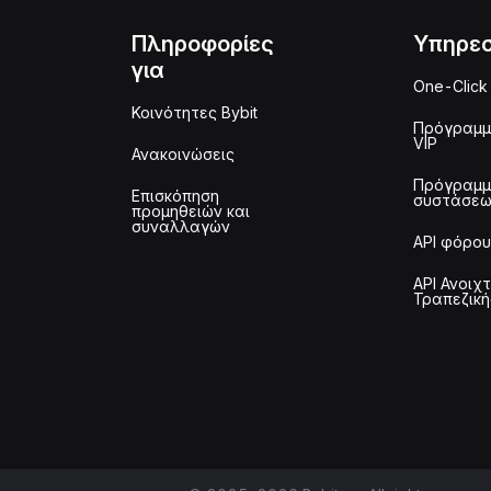
Πληροφορίες
Υπηρεσ
για
One-Click
Κοινότητες Bybit
Πρόγραμ
VIP
Ανακοινώσεις
Πρόγραμ
Επισκόπηση
συστάσε
προμηθειών και
συναλλαγών
API φόρου
API Ανοιχ
Τραπεζική