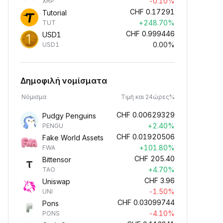
-0.10%
XRP
CHF
0.17291
Tutorial
+248.70%
TUT
CHF
0.999446
USD1
0.00%
USD1
Δημοφιλή νομίσματα
Νόμισμα
Τιμή και 24ώρες%
CHF
0.00629329
Pudgy Penguins
+2.40%
PENGU
CHF
0.01920506
Fake World Assets
+101.80%
FWA
CHF
205.40
Bittensor
+4.70%
TAO
CHF
3.96
Uniswap
-1.50%
UNI
CHF
0.03099744
Pons
-4.10%
PONS