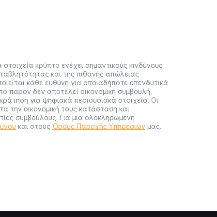
 στοιχεία κρύπτο ενέχει σημαντικούς κινδύνους
ταβλητότητας και της πιθανής απώλειας
ποιείται κάθε ευθύνη για οποιαδήποτε επενδυτικά
ο παρόν δεν αποτελεί οικονομική συμβουλή,
ράτηση για ψηφιακά περιουσιακά στοιχεία. Οι
α την οικονομική τους κατάσταση και
ίες συμβούλους. Για μια ολοκληρωμένη
δύνου
και στους
Όρους Παροχής Υπηρεσιών
μας.