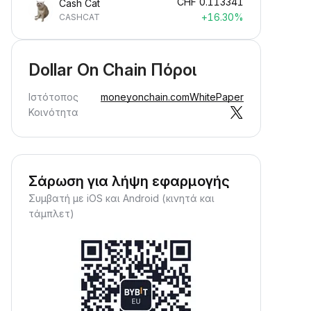
CHF
0.113341
Cash Cat
+16.30%
CASHCAT
Dollar On Chain Πόροι
Ιστότοπος
moneyonchain.com
WhitePaper
Κοινότητα
Σάρωση για λήψη εφαρμογής
Συμβατή με iOS και Android (κινητά και
τάμπλετ)