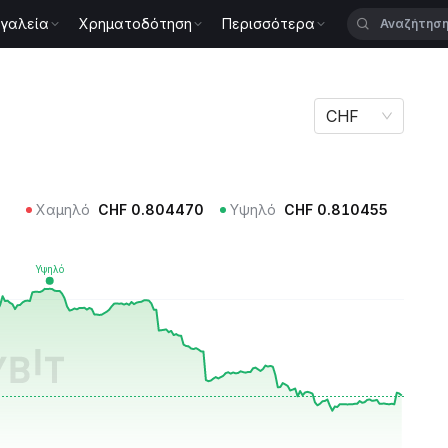
γαλεία
Χρηματοδότηση
Περισσότερα
C
CHF
Χαμηλό
CHF
0.804470
Υψηλό
CHF
0.810455