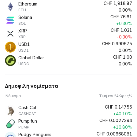
CHF
1,918.87
Ethereum
0.00%
ETH
CHF
76.61
Solana
+0.30%
SOL
CHF
1.031
XRP
-0.30%
XRP
CHF
0.999675
USD1
0.00%
USD1
CHF
1.00
Global Dollar
0.00%
USDG
Δημοφιλή νομίσματα
Νόμισμα
Τιμή και 24ώρες%
CHF
0.14755
Cash Cat
+40.10%
CASHCAT
CHF
0.0027394
Pump.fun
+10.80%
PUMP
CHF
0.00668081
Pudgy Penguins