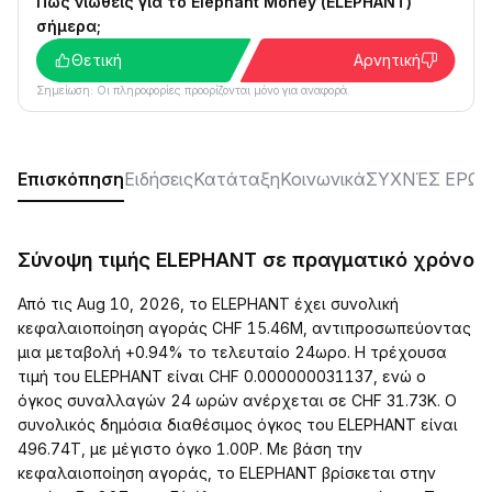
Πώς νιώθεις για το Elephant Money (ELEPHANT)
σήμερα;
Θετική
Αρνητική
Σημείωση: Οι πληροφορίες προορίζονται μόνο για αναφορά.
Επισκόπηση
Ειδήσεις
Κατάταξη
Κοινωνικά
ΣΥΧΝΈΣ ΕΡΩΤ
Σύνοψη τιμής ELEPHANT σε πραγματικό χρόνο
Από τις Aug 10, 2026, το ELEPHANT έχει συνολική
κεφαλαιοποίηση αγοράς CHF 15.46M, αντιπροσωπεύοντας
μια μεταβολή +0.94% το τελευταίο 24ωρο. Η τρέχουσα
τιμή του ELEPHANT είναι CHF 0.000000031137, ενώ ο
όγκος συναλλαγών 24 ωρών ανέρχεται σε CHF 31.73K. Ο
συνολικός δημόσια διαθέσιμος όγκος του ELEPHANT είναι
496.74T, με μέγιστο όγκο 1.00P. Με βάση την
κεφαλαιοποίηση αγοράς, το ELEPHANT βρίσκεται στην