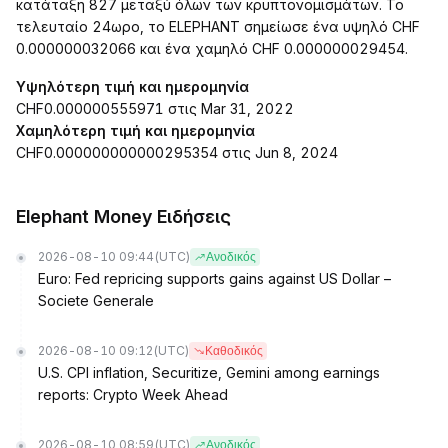
κατάταξη 827 μεταξύ όλων των κρυπτονομισμάτων. Το
τελευταίο 24ωρο, το ELEPHANT σημείωσε ένα υψηλό CHF
0.000000032066 και ένα χαμηλό CHF 0.000000029454.
Υψηλότερη τιμή και ημερομηνία
CHF0.000000555971 στις Mar 31, 2022
Χαμηλότερη τιμή και ημερομηνία
CHF0.000000000000295354 στις Jun 8, 2024
Elephant Money Ειδήσεις
2026-08-10 09:44
(UTC)
Ανοδικός
Euro: Fed repricing supports gains against US Dollar –
Societe Generale
2026-08-10 09:12
(UTC)
Καθοδικός
U.S. CPI inflation, Securitize, Gemini among earnings
reports: Crypto Week Ahead
2026-08-10 08:59
(UTC)
Ανοδικός