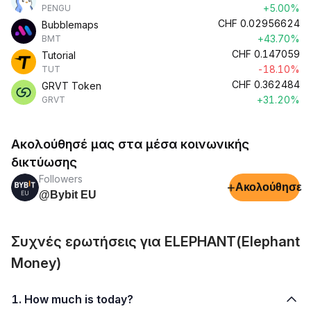
+5.00%
PENGU
CHF
0.02956624
Bubblemaps
+43.70%
BMT
CHF
0.147059
Tutorial
-18.10%
TUT
CHF
0.362484
GRVT Token
+31.20%
GRVT
Ακολούθησέ μας στα μέσα κοινωνικής
δικτύωσης
Followers
+
Ακολούθησε
@Bybit EU
Συχνές ερωτήσεις για ELEPHANT(Elephant
Money)
1. How much is today?