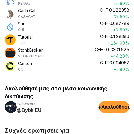
+5.60%
PENGU
CHF
0.122358
Cash Cat
+37.50%
CASHCAT
CHF
0.687789
Sui
+2.80%
SUI
CHF
0.128386
Tutorial
+164.00%
TUT
CHF
0.03301525
StonkBroker
+44.20%
STONKBROKER
CHF
0.094057
Canton
+3.80%
CC
Ακολούθησέ μας στα μέσα κοινωνικής
δικτύωσης
Followers
+
Ακολούθησε
@Bybit EU
Συχνές ερωτήσεις για