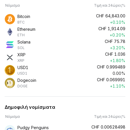
Νόμισμα
Τιμή και 24ώρες%
CHF
64,843.00
Bitcoin
+0.10%
BTC
CHF
1,914.09
Ethereum
+0.20%
ETH
CHF
75.78
Solana
+3.20%
SOL
CHF
1.036
XRP
+1.80%
XRP
CHF
0.999489
USD1
0.00%
USD1
CHF
0.069991
Dogecoin
+1.10%
DOGE
Δημοφιλή νομίσματα
Νόμισμα
Τιμή και 24ώρες%
CHF
0.00628498
Pudgy Penguins