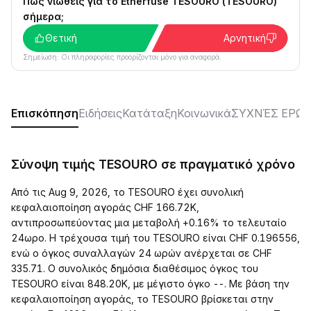
Πώς νιώθεις για το Etherfuse TESOURO (TESOURO)
σήμερα;
Θετική
Αρνητική
Σημείωση: Οι πληροφορίες προορίζονται μόνο για αναφορά.
Επισκόπηση
Ειδήσεις
Κατάταξη
Κοινωνικά
ΣΥΧΝΈΣ ΕΡΩΤ
Σύνοψη τιμής TESOURO σε πραγματικό χρόνο
Από τις Aug 9, 2026, το TESOURO έχει συνολική
κεφαλαιοποίηση αγοράς CHF 166.72K,
αντιπροσωπεύοντας μια μεταβολή +0.16% το τελευταίο
24ωρο. Η τρέχουσα τιμή του TESOURO είναι CHF 0.196556,
ενώ ο όγκος συναλλαγών 24 ωρών ανέρχεται σε CHF
335.71. Ο συνολικός δημόσια διαθέσιμος όγκος του
TESOURO είναι 848.20K, με μέγιστο όγκο --. Με βάση την
κεφαλαιοποίηση αγοράς, το TESOURO βρίσκεται στην