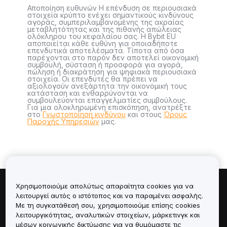
Αποποίηση ευθυνών Η επένδυση σε περιουσιακά
στοιχεία κρύπτο ενέχει σημαντικούς κινδύνους
αγοράς, συμπεριλαμβανομένης της ακραίας
μεταβλητότητας και της πιθανής απώλειας
ολόκληρου του κεφαλαίου σας. Η Bybit EU
αποποιείται κάθε ευθύνη για οποιαδήποτε
επενδυτικά αποτελέσματα. Τίποτα από όσα
παρέχονται στο παρόν δεν αποτελεί οικονομική
συμβουλή, σύσταση ή προσφορά για αγορά,
πώληση ή διακράτηση για ψηφιακά περιουσιακά
στοιχεία. Οι επενδυτές θα πρέπει να
αξιολογούν ανεξάρτητα την οικονομική τους
κατάσταση και ενθαρρύνονται να
συμβουλεύονται επαγγελματίες συμβούλους.
Για μια ολοκληρωμένη επισκόπηση, ανατρέξτε
στο
Γνωστοποίηση κινδύνου
και στους
Όρους
Παροχής Υπηρεσιών
μας.
Χρησιμοποιούμε απολύτως απαραίτητα cookies για να
Πληροφορίες για
λειτουργεί αυτός ο ιστότοπος και να παραμένει ασφαλής.
Με τη συγκατάθεσή σου, χρησιμοποιούμε επίσης cookies
λειτουργικότητας, αναλυτικών στοιχείων, μάρκετινγκ και
Υπηρεσίες
μέσων κοινωνικής δικτύωσης για να θυμόμαστε τις