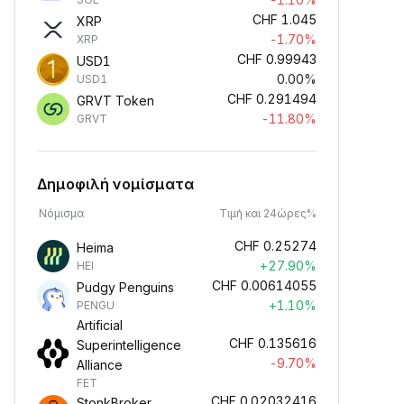
CHF
1.045
XRP
-1.70%
XRP
CHF
0.99943
USD1
0.00%
USD1
CHF
0.291494
GRVT Token
-11.80%
GRVT
Δημοφιλή νομίσματα
Νόμισμα
Τιμή και 24ώρες%
CHF
0.25274
Heima
+27.90%
HEI
CHF
0.00614055
Pudgy Penguins
+1.10%
PENGU
Artificial
CHF
0.135616
Superintelligence
-9.70%
Alliance
FET
CHF
0.02032416
StonkBroker