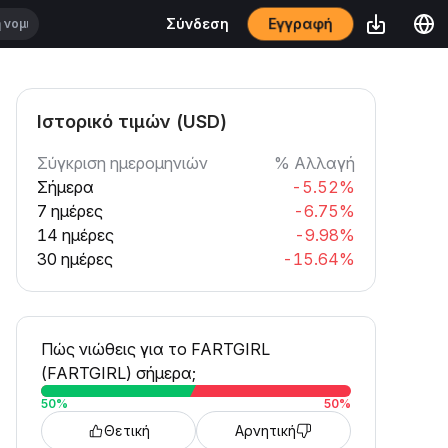
Εγγραφή
Σύνδεση
Ιστορικό τιμών (USD)
Σύγκριση ημερομηνιών
% Αλλαγή
Σήμερα
-5.52%
7 ημέρες
-6.75%
14 ημέρες
-9.98%
30 ημέρες
-15.64%
Πώς νιώθεις για το FARTGIRL
(FARTGIRL) σήμερα;
50
%
50
%
Θετική
Αρνητική