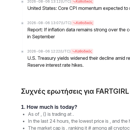
2026-08-06 13:12
(UTC)
Καθοδικός
United States: Core CPI momentum expected to re
2026-08-06 13:07
(UTC)
Καθοδικός
Report: If inflation data remains strong over the 
in September
2026-08-06 12:22
(UTC)
Καθοδικός
U.S. Treasury yields widened their decline amid 
Reserve interest rate hikes.
Συχνές ερωτήσεις για FARTGIR
1. How much is today?
As of , () is trading at .
In the last 24 hours, the lowest price is , and the 
The market cap is , ranking it # among all cryptoc