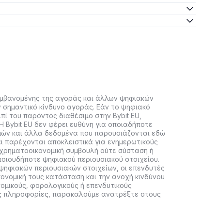
αμβανομένης της αγοράς και άλλων ψηφιακών
ν σημαντικό κίνδυνο αγοράς. Εάν το ψηφιακό
πί του παρόντος διαθέσιμο στην Bybit EU,
Η Bybit EU δεν φέρει ευθύνη για οποιαδήποτε
μών και άλλα δεδομένα που παρουσιάζονται εδώ
ι παρέχονται αποκλειστικά για ενημερωτικούς
 χρηματοοικονομική συμβουλή ούτε σύσταση ή
οιουδήποτε ψηφιακού περιουσιακού στοιχείου.
ψηφιακών περιουσιακών στοιχείων, οι επενδυτές
κονομική τους κατάσταση και την ανοχή κινδύνου
νομικούς, φορολογικούς ή επενδυτικούς
ες πληροφορίες, παρακαλούμε ανατρέξτε στους