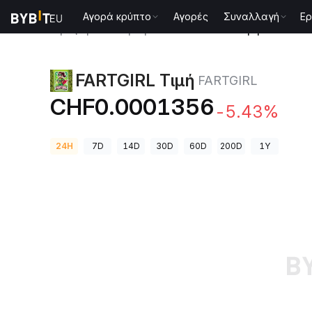
Αγορά κρύπτο
Αγορές
Συναλλαγή
Ερ
Τιμές Κρυπτονομισμάτων
FARTGIRL Τιμή FARTGIRL
FARTGIRL Τιμή
FARTGIRL
CHF0.0001356
-5.43%
24H
7D
14D
30D
60D
200D
1Y