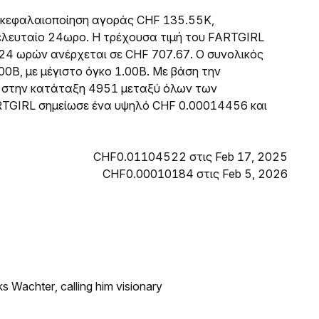
κή κεφαλαιοποίηση αγοράς CHF 135.55K,
λευταίο 24ωρο. Η τρέχουσα τιμή του FARTGIRL
24 ωρών ανέρχεται σε CHF 707.67. Ο συνολικός
00B, με μέγιστο όγκο 1.00B. Με βάση την
ι στην κατάταξη 4951 μεταξύ όλων των
RTGIRL σημείωσε ένα υψηλό CHF 0.00014456 και
CHF0.01104522 στις Feb 17, 2025
CHF0.00010184 στις Feb 5, 2026
s Wachter, calling him visionary