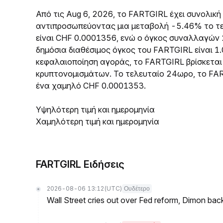
Από τις Aug 6, 2026, το FARTGIRL έχει συνολι
αντιπροσωπεύοντας μια μεταβολή -5.46% το τε
είναι CHF 0.0001356, ενώ ο όγκος συναλλαγών 
δημόσια διαθέσιμος όγκος του FARTGIRL είναι 1.
κεφαλαιοποίηση αγοράς, το FARTGIRL βρίσκετα
κρυπτονομισμάτων. Το τελευταίο 24ωρο, το FA
ένα χαμηλό CHF 0.0001353.
Υψηλότερη τιμή και ημερομηνία
Χαμηλότερη τιμή και ημερομηνία
FARTGIRL Ειδήσεις
2026-08-06 13:12
(UTC)
Ουδέτερο
Wall Street cries out over Fed reform, Dimon back