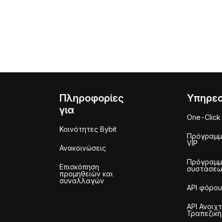
Πληροφορίες
Υπηρεσ
για
One-Click
Κοινότητες Bybit
Πρόγραμ
VIP
Ανακοινώσεις
Πρόγραμ
Επισκόπηση
συστάσε
προμηθειών και
συναλλαγών
API φόρου
API Ανοιχ
Τραπεζική