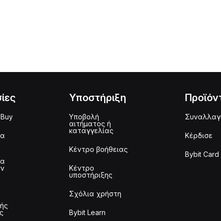
ίες
Υποστήριξη
Προϊόν
 Buy
Υποβολή
Συναλλαγ
αιτήματος ή
καταγγελίας
μα
Κέρδισε
Κέντρο βοήθειας
Bybit Card
μα
ων
Κέντρο
υποστήριξης
Σχόλια χρήστη
τής
ς
Bybit Learn