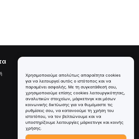
τα
Νομικά
ή
Πολιτική σύγκρουσης
Χρησιμοποιούμε απολύτως απαραίτητα cookies
συμφερόντων
για να λειτουργεί αυτός ο ιστότοπος και να
παραμένει ασφαλής. Με τη συγκατάθεσή σου,
Σύνοψη της Πολιτικής
χρησιμοποιούμε επίσης cookies λειτουργικότητας,
Θεματοφυλακής και
Διαχείρισης
αναλυτικών στοιχείων, μάρκετινγκ και μέσων
κοινωνικής δικτύωσης για να θυμόμαστε τις
Πληροφορίες ESG
ρυθμίσεις σου, να κατανοούμε τη χρήση του
ιστοτόπου, να τον βελτιώνουμε και να
Crypto-Asset White Papers
υποστηρίζουμε λειτουργίες μάρκετινγκ και κοινής
χρήσης.