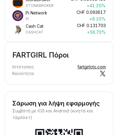
+41.20%
STONKBROKER
CHF
0.093617
Pi Network
+6.20%
PI
CHF
0.131703
Cash Cat
+56.70%
CASHCAT
FARTGIRL Πόροι
Ιστότοπος
fartgirlcto.com
Κοινότητα
Σάρωση για λήψη εφαρμογής
Συμβατή με iOS και Android (κινητά και
τάμπλετ)