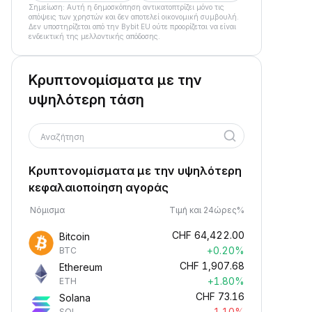
Σημείωση: Αυτή η δημοσκόπηση αντικατοπτρίζει μόνο τις
απόψεις των χρηστών και δεν αποτελεί οικονομική συμβουλή.
Δεν υποστηρίζεται από την Bybit EU ούτε προορίζεται να είναι
ενδεικτική της μελλοντικής απόδοσης.
Κρυπτονομίσματα με την
υψηλότερη τάση
Αναζήτηση
Κρυπτονομίσματα με την υψηλότερη
κεφαλαιοποίηση αγοράς
Νόμισμα
Τιμή και 24ώρες%
CHF
64,422.00
Bitcoin
+0.20%
BTC
CHF
1,907.68
Ethereum
+1.80%
ETH
CHF
73.16
Solana
-1.10%
SOL