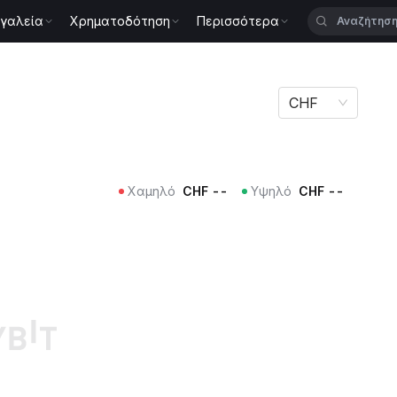
γαλεία
Χρηματοδότηση
Περισσότερα
CHF
Χαμηλό
CHF
--
Υψηλό
CHF
--