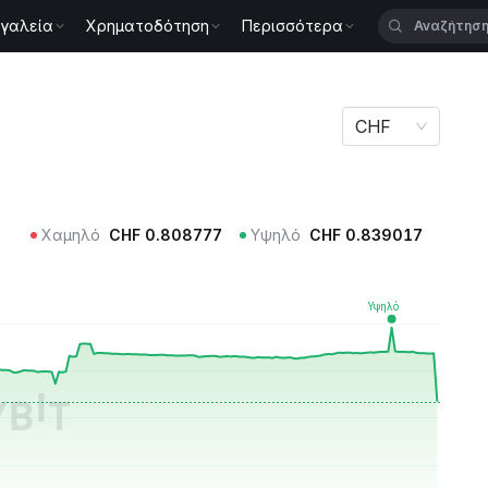
γαλεία
Χρηματοδότηση
Περισσότερα
HELOC
CHF
Χαμηλό
CHF
0.808777
Υψηλό
CHF
0.839017