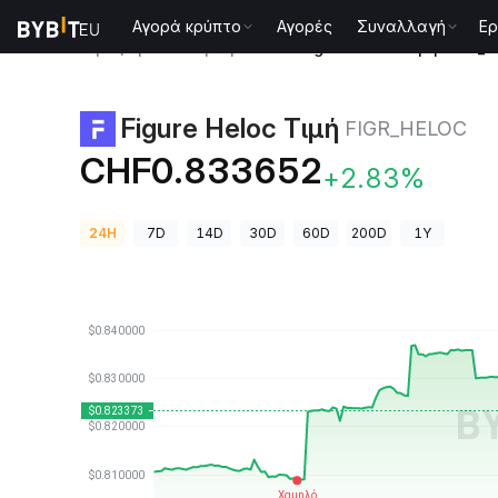
Αγορά κρύπτο
Αγορές
Συναλλαγή
Ερ
Τιμές Κρυπτονομισμάτων
Figure Heloc Τιμή FIGR_
Figure Heloc Τιμή
FIGR_HELOC
CHF0.833652
+2.83%
24H
7D
14D
30D
60D
200D
1Y