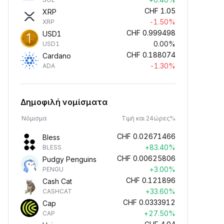
CHF
1.05
XRP
-1.50%
XRP
CHF
0.999498
USD1
0.00%
USD1
CHF
0.188074
Cardano
-1.30%
ADA
Δημοφιλή νομίσματα
Νόμισμα
Τιμή και 24ώρες%
CHF
0.02671466
Bless
+83.40%
BLESS
CHF
0.00625806
Pudgy Penguins
+3.00%
PENGU
CHF
0.121896
Cash Cat
+33.60%
CASHCAT
CHF
0.0333912
Cap
+27.50%
CAP