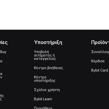
ίες
Υποστήριξη
Προϊόν
 Buy
Υποβολή
Συναλλαγ
αιτήματος ή
καταγγελίας
μα
Κέρδισε
Κέντρο βοήθειας
Bybit Card
μα
ων
Κέντρο
υποστήριξης
Σχόλια χρήστη
τής
ς
Bybit Learn
Προμήθεια