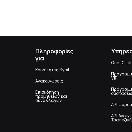
Πληροφορίες
Υπηρεσ
για
One-Click
Κοινότητες Bybit
Πρόγραμ
VIP
Ανακοινώσεις
Πρόγραμ
Επισκόπηση
συστάσε
προμηθειών και
συναλλαγών
API φόρου
API Ανοιχ
Τραπεζική