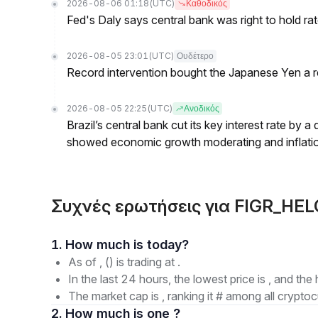
2026-08-06 01:18
(UTC)
Καθοδικός
Fed's Daly says central bank was right to hold ra
2026-08-05 23:01
(UTC)
Ουδέτερο
Record intervention bought the Japanese Yen a r
2026-08-05 22:25
(UTC)
Ανοδικός
Brazil’s central bank cut its key interest rate by a
showed economic growth moderating and inflati
Συχνές ερωτήσεις για FIGR_HEL
1. How much is today?
As of , () is trading at .
In the last 24 hours, the lowest price is , and the 
The market cap is , ranking it # among all cryptoc
2. How much is one ?