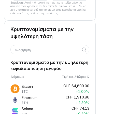
Σημείωση: Αυτή η δημοσκόπηση αντικατοπτρίζει μόνο τις
απόψεις των χρηστών και δεν αποτελεί οικονομική συμβουλή.
Δεν υποστηρίζεται από την Bybit EU ούτε προορίζεται να είναι
ενδεικτική της μελλοντικής απόδοσης.
Κρυπτονομίσματα με την
υψηλότερη τάση
Αναζήτηση
Κρυπτονομίσματα με την υψηλότερη
κεφαλαιοποίηση αγοράς
Νόμισμα
Τιμή και 24ώρες%
CHF
64,809.00
Bitcoin
+1.00%
BTC
CHF
1,910.86
Ethereum
+2.30%
ETH
CHF
74.13
Solana
+0.40%
SOL