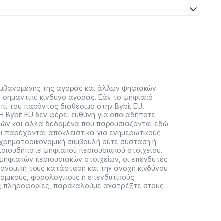
αμβανομένης της αγοράς και άλλων ψηφιακών
ν σημαντικό κίνδυνο αγοράς. Εάν το ψηφιακό
πί του παρόντος διαθέσιμο στην Bybit EU,
Η Bybit EU δεν φέρει ευθύνη για οποιαδήποτε
μών και άλλα δεδομένα που παρουσιάζονται εδώ
ι παρέχονται αποκλειστικά για ενημερωτικούς
 χρηματοοικονομική συμβουλή ούτε σύσταση ή
οιουδήποτε ψηφιακού περιουσιακού στοιχείου.
ψηφιακών περιουσιακών στοιχείων, οι επενδυτές
κονομική τους κατάσταση και την ανοχή κινδύνου
νομικούς, φορολογικούς ή επενδυτικούς
ες πληροφορίες, παρακαλούμε ανατρέξτε στους