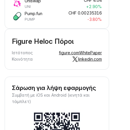
CHF
4.04
Uniswap
+2.90%
UNI
CHF
0.00235316
Pump.fun
-3.80%
PUMP
Figure Heloc Πόροι
Ιστότοπος
figure.com
WhitePaper
Κοινότητα
linkedin.com
Σάρωση για λήψη εφαρμογής
Συμβατή με iOS και Android (κινητά και
τάμπλετ)