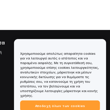
τα
Νομικά
ή
Πολιτική σύγκρουσης
Χρησιμοποιούμε απολύτως απαραίτητα cookies
συμφερόντων
για να λειτουργεί αυτός ο ιστότοπος και να
παραμένει ασφαλής. Με τη συγκατάθεσή σου,
Σύνοψη της Πολιτικής
χρησιμοποιούμε επίσης cookies λειτουργικότητας,
Θεματοφυλακής και
Διαχείρισης
αναλυτικών στοιχείων, μάρκετινγκ και μέσων
κοινωνικής δικτύωσης για να θυμόμαστε τις
Πληροφορίες ESG
ρυθμίσεις σου, να κατανοούμε τη χρήση του
ιστοτόπου, να τον βελτιώνουμε και να
Crypto-Asset White Papers
υποστηρίζουμε λειτουργίες μάρκετινγκ και κοινής
χρήσης.
Αποδοχή όλων των cookies