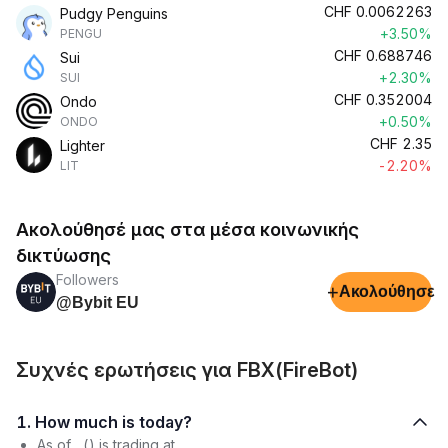
CHF
0.0062263
Pudgy Penguins
+3.50%
PENGU
CHF
0.688746
Sui
+2.30%
SUI
CHF
0.352004
Ondo
+0.50%
ONDO
CHF
2.35
Lighter
-2.20%
LIT
Ακολούθησέ μας στα μέσα κοινωνικής
δικτύωσης
Followers
+
Ακολούθησε
@Bybit EU
Συχνές ερωτήσεις για FBX(FireBot)
1. How much is today?
As of , () is trading at .