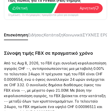
Πώς νιώθεις για το FireBot (FBX) σήμερα;
Θετική
Αρνητική
Σημείωση: Οι πληροφορίες προορίζονται μόνο για αναφορά.
Επισκόπηση
Ειδήσεις
Κατάταξη
Κοινωνικά
ΣΥΧΝΈΣ ΕΡΩΤ
Σύνοψη τιμής FBX σε πραγματικό χρόνο
Από τις Aug 8, 2026, το FBX έχει συνολική κεφαλαιοποίηση
αγοράς CHF --, αντιπροσωπεύοντας μια μεταβολή 0.00%
το τελευταίο 24ωρο. Η τρέχουσα τιμή του FBX είναι CHF
0.0009554, ενώ ο όγκος συναλλαγών 24 ωρών ανέρχεται
σε CHF 3.32. Ο συνολικός δημόσια διαθέσιμος όγκος του
FBX είναι --, με μέγιστο όγκο 21.00M. Με βάση την
κεφαλαιοποίηση αγοράς, το FBX βρίσκεται στην κατάταξη
-- μεταξύ όλων των κρυπτονομισμάτων. Το τελευταίο
24ωρο, το FBX σημείωσε ένα υψηλό CHF 0.00096511 και