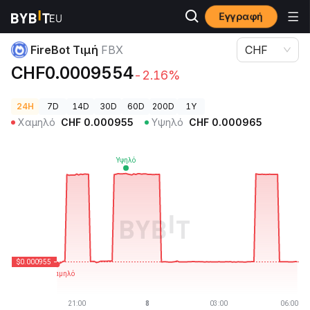
Εγγραφή
Τιμές Κρυπτονομισμάτων
FireBot Τιμή FBX
FireBot Τιμή
FBX
CHF
CHF0.0009554
-2.16%
24H
7D
14D
30D
60D
200D
1Y
Χαμηλό
CHF
0.000955
Υψηλό
CHF
0.000965