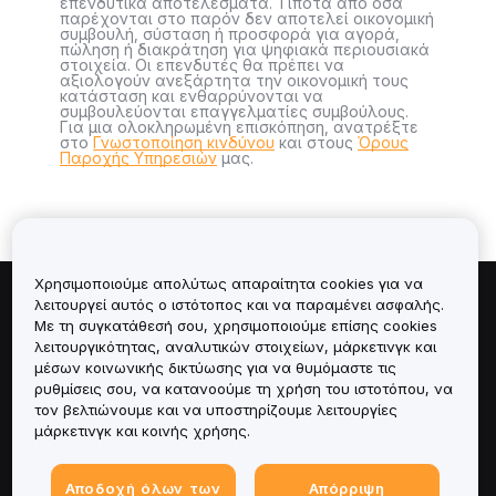
επενδυτικά αποτελέσματα. Τίποτα από όσα
παρέχονται στο παρόν δεν αποτελεί οικονομική
συμβουλή, σύσταση ή προσφορά για αγορά,
πώληση ή διακράτηση για ψηφιακά περιουσιακά
στοιχεία. Οι επενδυτές θα πρέπει να
αξιολογούν ανεξάρτητα την οικονομική τους
κατάσταση και ενθαρρύνονται να
συμβουλεύονται επαγγελματίες συμβούλους.
Για μια ολοκληρωμένη επισκόπηση, ανατρέξτε
στο
Γνωστοποίηση κινδύνου
και στους
Όρους
Παροχής Υπηρεσιών
μας.
Χρησιμοποιούμε απολύτως απαραίτητα cookies για να
λειτουργεί αυτός ο ιστότοπος και να παραμένει ασφαλής.
Πληροφορίες για
Με τη συγκατάθεσή σου, χρησιμοποιούμε επίσης cookies
λειτουργικότητας, αναλυτικών στοιχείων, μάρκετινγκ και
Υπηρεσίες
μέσων κοινωνικής δικτύωσης για να θυμόμαστε τις
ρυθμίσεις σου, να κατανοούμε τη χρήση του ιστοτόπου, να
τον βελτιώνουμε και να υποστηρίζουμε λειτουργίες
Υποστήριξη
μάρκετινγκ και κοινής χρήσης.
Προϊόντα
Αποδοχή όλων των
Απόρριψη