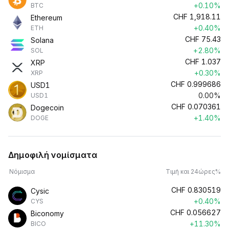
+0.10%
BTC
CHF
1,918.11
Ethereum
+0.40%
ETH
CHF
75.43
Solana
+2.80%
SOL
CHF
1.037
XRP
+0.30%
XRP
CHF
0.999686
USD1
0.00%
USD1
CHF
0.070361
Dogecoin
+1.40%
DOGE
Δημοφιλή νομίσματα
Νόμισμα
Τιμή και 24ώρες%
CHF
0.830519
Cysic
+0.40%
CYS
CHF
0.056627
Biconomy
+11.30%
BICO