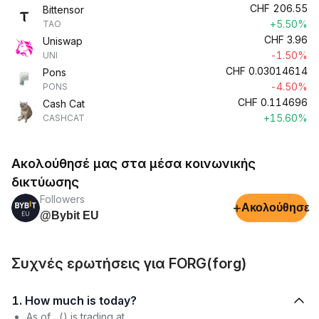
CHF
206.55
Bittensor
+5.50%
TAO
CHF
3.96
Uniswap
-1.50%
UNI
CHF
0.03014614
Pons
-4.50%
PONS
CHF
0.114696
Cash Cat
+15.60%
CASHCAT
Ακολούθησέ μας στα μέσα κοινωνικής
δικτύωσης
Followers
+
Ακολούθησε
@Bybit EU
Συχνές ερωτήσεις για FORG(forg)
1. How much is today?
As of , () is trading at .