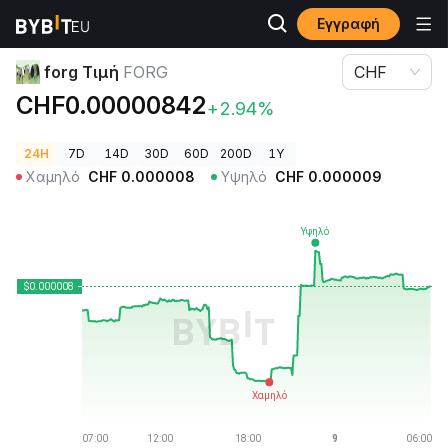
Εγγραφή
Τιμές Κρυπτονομισμάτων
forg Τιμή FORG
forg Τιμή
FORG
CHF
CHF0.00000842
+2.94%
24H
7D
14D
30D
60D
200D
1Y
Χαμηλό
CHF
0.000008
Υψηλό
CHF
0.000009