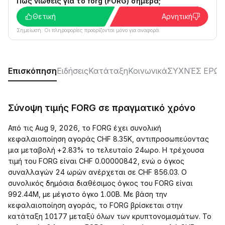
Πώς νιώθεις για το forg (FORG) σήμερα;
Θετική
Αρνητική
Σημείωση: Οι πληροφορίες προορίζονται μόνο για αναφορά.
Επισκόπηση
Ειδήσεις
Κατάταξη
Κοινωνικά
ΣΥΧΝΈΣ ΕΡΩΤ
Σύνοψη τιμής FORG σε πραγματικό χρόνο
Από τις Aug 9, 2026, το FORG έχει συνολική
κεφαλαιοποίηση αγοράς CHF 8.35K, αντιπροσωπεύοντας
μια μεταβολή +2.83% το τελευταίο 24ωρο. Η τρέχουσα
τιμή του FORG είναι CHF 0.00000842, ενώ ο όγκος
συναλλαγών 24 ωρών ανέρχεται σε CHF 856.03. Ο
συνολικός δημόσια διαθέσιμος όγκος του FORG είναι
992.44M, με μέγιστο όγκο 1.00B. Με βάση την
κεφαλαιοποίηση αγοράς, το FORG βρίσκεται στην
κατάταξη 10177 μεταξύ όλων των κρυπτονομισμάτων. Το