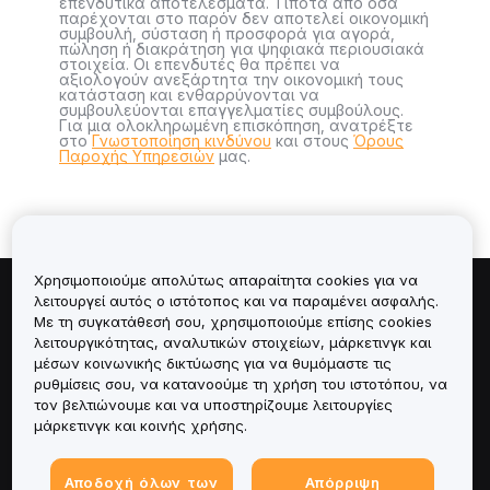
επενδυτικά αποτελέσματα. Τίποτα από όσα
παρέχονται στο παρόν δεν αποτελεί οικονομική
συμβουλή, σύσταση ή προσφορά για αγορά,
πώληση ή διακράτηση για ψηφιακά περιουσιακά
στοιχεία. Οι επενδυτές θα πρέπει να
αξιολογούν ανεξάρτητα την οικονομική τους
κατάσταση και ενθαρρύνονται να
συμβουλεύονται επαγγελματίες συμβούλους.
Για μια ολοκληρωμένη επισκόπηση, ανατρέξτε
στο
Γνωστοποίηση κινδύνου
και στους
Όρους
Παροχής Υπηρεσιών
μας.
Χρησιμοποιούμε απολύτως απαραίτητα cookies για να
λειτουργεί αυτός ο ιστότοπος και να παραμένει ασφαλής.
Πληροφορίες για
Με τη συγκατάθεσή σου, χρησιμοποιούμε επίσης cookies
λειτουργικότητας, αναλυτικών στοιχείων, μάρκετινγκ και
Υπηρεσίες
μέσων κοινωνικής δικτύωσης για να θυμόμαστε τις
ρυθμίσεις σου, να κατανοούμε τη χρήση του ιστοτόπου, να
τον βελτιώνουμε και να υποστηρίζουμε λειτουργίες
Υποστήριξη
μάρκετινγκ και κοινής χρήσης.
Προϊόντα
Αποδοχή όλων των
Απόρριψη