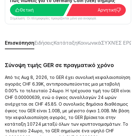
Πώς νιώθεις για το Germany Coin (GER) σήμερα;
Θετική
Αρνητική
Σημείωση: Οι πληροφορίες προορίζονται μόνο για αναφορά.
Επισκόπηση
Ειδήσεις
Κατάταξη
Κοινωνικά
ΣΥΧΝΈΣ ΕΡΩΤ
Σύνοψη τιμής GER σε πραγματικό χρόνο
Από τις Aug 8, 2026, το GER έχει συνολική κεφαλαιοποίηση
αγοράς CHF 6.39K, αντιπροσωπεύοντας μια μεταβολή
0.00% το τελευταίο 24ωρο. Η τρέχουσα τιμή του GER είναι
CHF 0.00000639, ενώ ο όγκος συναλλαγών 24 ωρών
ανέρχεται σε CHF 45.85. Ο συνολικός δημόσια διαθέσιμος
όγκος του GER είναι 1.00B, με μέγιστο όγκο 1.00B. Με βάση
την κεφαλαιοποίηση αγοράς, το GER βρίσκεται στην
κατάταξη 10724 μεταξύ όλων των κρυπτονομισμάτων. Το
τελευταίο 24ωρο, το GER σημείωσε ένα υψηλό CHF