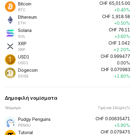
CHF
65,015.00
Bitcoin
+0.40%
BTC
CHF
1,918.58
Ethereum
+0.50%
ETH
CHF
76.11
Solana
+3.60%
SOL
CHF
1.042
XRP
+2.20%
XRP
CHF
0.999477
USD1
0.00%
USD1
CHF
0.070983
Dogecoin
+1.80%
DOGE
Δημοφιλή νομίσματα
Νόμισμα
Τιμή και 24ώρες%
CHF
0.00635471
Pudgy Penguins
+5.90%
PENGU
CHF
0.079475
Tutorial