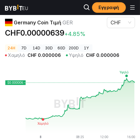
Εγγραφή
Τιμές Κρυπτονομισμάτων
Germany Coin Τιμή GER
Germany Coin Τιμή
GER
CHF
CHF0.00000639
+4.85%
24H
7D
14D
30D
60D
200D
1Y
Χαμηλό
CHF
0.000006
Υψηλό
CHF
0.000006