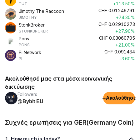
+113.50%
TUT
CHF
0.01246791
Jimothy The Raccoon
+74.30%
JIMOTHY
CHF
0.02910273
StonkBroker
+27.90%
STONKBROKER
CHF
0.03060705
Pons
+21.00%
PONS
CHF
0.091484
Pi Network
+3.60%
PI
Ακολούθησέ μας στα μέσα κοινωνικής
δικτύωσης
Followers
+
Ακολούθησε
@Bybit EU
Συχνές ερωτήσεις για GER(Germany Coin)
1. How much is today?