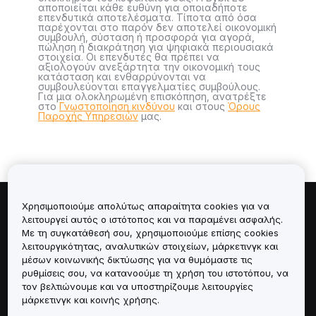
αποποιείται κάθε ευθύνη για οποιαδήποτε
επενδυτικά αποτελέσματα. Τίποτα από όσα
παρέχονται στο παρόν δεν αποτελεί οικονομική
συμβουλή, σύσταση ή προσφορά για αγορά,
πώληση ή διακράτηση για ψηφιακά περιουσιακά
στοιχεία. Οι επενδυτές θα πρέπει να
αξιολογούν ανεξάρτητα την οικονομική τους
κατάσταση και ενθαρρύνονται να
συμβουλεύονται επαγγελματίες συμβούλους.
Για μια ολοκληρωμένη επισκόπηση, ανατρέξτε
στο
Γνωστοποίηση κινδύνου
και στους
Όρους
Παροχής Υπηρεσιών
μας.
Χρησιμοποιούμε απολύτως απαραίτητα cookies για να
Πληροφορίες για
λειτουργεί αυτός ο ιστότοπος και να παραμένει ασφαλής.
Με τη συγκατάθεσή σου, χρησιμοποιούμε επίσης cookies
λειτουργικότητας, αναλυτικών στοιχείων, μάρκετινγκ και
Υπηρεσίες
μέσων κοινωνικής δικτύωσης για να θυμόμαστε τις
ρυθμίσεις σου, να κατανοούμε τη χρήση του ιστοτόπου, να
Υποστήριξη
τον βελτιώνουμε και να υποστηρίζουμε λειτουργίες
μάρκετινγκ και κοινής χρήσης.