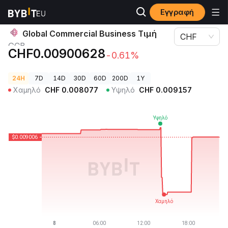
Εγγραφή
Τιμές Κρυπτονομισμάτων
Global Commercial Business Τιμή GCB
Global Commercial Business Τιμή
CHF
GCB
CHF0.00900628
-0.61%
24H
7D
14D
30D
60D
200D
1Y
Χαμηλό
CHF
0.008077
Υψηλό
CHF
0.009157