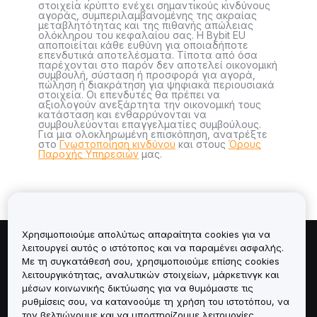
στοιχεία κρύπτο ενέχει σημαντικούς κινδύνους
αγοράς, συμπεριλαμβανομένης της ακραίας
μεταβλητότητας και της πιθανής απώλειας
ολόκληρου του κεφαλαίου σας. Η Bybit EU
αποποιείται κάθε ευθύνη για οποιαδήποτε
επενδυτικά αποτελέσματα. Τίποτα από όσα
παρέχονται στο παρόν δεν αποτελεί οικονομική
συμβουλή, σύσταση ή προσφορά για αγορά,
πώληση ή διακράτηση για ψηφιακά περιουσιακά
στοιχεία. Οι επενδυτές θα πρέπει να
αξιολογούν ανεξάρτητα την οικονομική τους
κατάσταση και ενθαρρύνονται να
συμβουλεύονται επαγγελματίες συμβούλους.
Για μια ολοκληρωμένη επισκόπηση, ανατρέξτε
στο
Γνωστοποίηση κινδύνου
και στους
Όρους
Παροχής Υπηρεσιών
μας.
Χρησιμοποιούμε απολύτως απαραίτητα cookies για να
λειτουργεί αυτός ο ιστότοπος και να παραμένει ασφαλής.
Πληροφορίες για
Με τη συγκατάθεσή σου, χρησιμοποιούμε επίσης cookies
λειτουργικότητας, αναλυτικών στοιχείων, μάρκετινγκ και
Υπηρεσίες
μέσων κοινωνικής δικτύωσης για να θυμόμαστε τις
ρυθμίσεις σου, να κατανοούμε τη χρήση του ιστοτόπου, να
τον βελτιώνουμε και να υποστηρίζουμε λειτουργίες