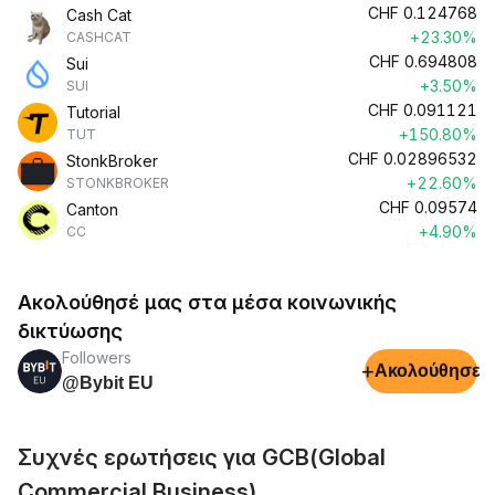
CHF
0.124768
Cash Cat
+23.30%
CASHCAT
CHF
0.694808
Sui
+3.50%
SUI
CHF
0.091121
Tutorial
+150.80%
TUT
CHF
0.02896532
StonkBroker
+22.60%
STONKBROKER
CHF
0.09574
Canton
+4.90%
CC
Ακολούθησέ μας στα μέσα κοινωνικής
δικτύωσης
Followers
+
Ακολούθησε
@Bybit EU
Συχνές ερωτήσεις για GCB(Global
Commercial Business)