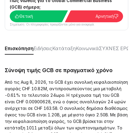
Πώς νιώθεις για το Global Commercial Business
(GCB) σήμερα;
Θετική
Αρνητική
Σημείωση: Οι πληροφορίες προορίζονται μόνο για αναφορά.
Επισκόπηση
Ειδήσεις
Κατάταξη
Κοινωνικά
ΣΥΧΝΈΣ ΕΡΩΤ
Σύνοψη τιμής GCB σε πραγματικό χρόνο
Από τις Aug 8, 2026, το GCB έχει συνολική κεφαλαιοποίηση
αγοράς CHF 10.82M, αντιπροσωπεύοντας μια μεταβολή
-0.61% το τελευταίο 24ωρο. Η τρέχουσα τιμή του GCB
είναι CHF 0.00900628, ενώ ο όγκος συναλλαγών 24 ωρών
ανέρχεται σε CHF 163.58. Ο συνολικός δημόσια διαθέσιμος
όγκος του GCB είναι 1.20B, με μέγιστο όγκο 2.50B. Με βάση
την κεφαλαιοποίηση αγοράς, το GCB βρίσκεται στην
κατάταξη 1011 μεταξύ όλων των κρυπτονομισμάτων. Το