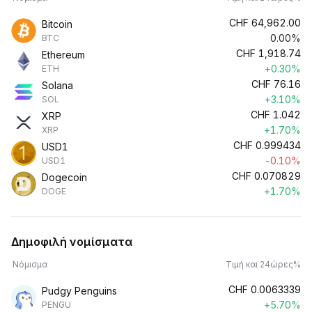
CHF
64,962.00
Bitcoin
0.00%
BTC
CHF
1,918.74
Ethereum
+0.30%
ETH
CHF
76.16
Solana
+3.10%
SOL
CHF
1.042
XRP
+1.70%
XRP
CHF
0.999434
USD1
-0.10%
USD1
CHF
0.070829
Dogecoin
+1.70%
DOGE
Δημοφιλή νομίσματα
Νόμισμα
Τιμή και 24ώρες%
CHF
0.0063339
Pudgy Penguins
+5.70%
PENGU