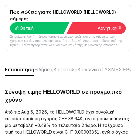
Πώς νιώθεις για το HELLOWORLD (HELLOWORLD)
σήμερα;
Θετική
Αρνητική
Σημείωση: Αυτή η δημοσκόπηση αντικατοπτρίζει μόνο τις απόψεις των
χρηστών και δεν αποτελεί οικονομική συμβουλή. Δεν υποστηρίζεται από την
Bybit EU ούτε προορίζεται να είναι ενδεικτική της μελλοντικής απόδοσης.
Επισκόπηση
Ειδήσεις
Κατάταξη
Κοινωνικά
ΣΥΧΝΈΣ ΕΡΩΤ
Σύνοψη τιμής HELLOWORLD σε πραγματικό
χρόνο
Από τις Aug 6, 2026, το HELLOWORLD έχει συνολική
κεφαλαιοποίηση αγοράς CHF 38.64K, αντιπροσωπεύοντας
μια μεταβολή +0.48% το τελευταίο 24ωρο. Η τρέχουσα
τιμή του HELLOWORLD είναι CHF 0.00003851, ενώ ο όγκος