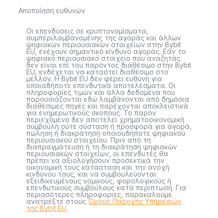
Αποποίηση ευθυνών
Οι επενδύσεις σε κρυπτονομίσματα,
συμπεριλαμβανομένης της αγοράς και άλλων
ψηφιακών περιουσιακών στοιχείων στην Bybit
EU, ενέχουν σημαντικό κίνδυνο αγοράς. Εάν το
ψηφιακό περιουσιακό στοιχείο που αναζητάς
δεν είναι επί του παρόντος διαθέσιμο στην Bybit
EU, ενδέχεται να καταστεί διαθέσιμο στο
μέλλον. Η Bybit EU δεν φέρει ευθύνη για
οποιαδήποτε επενδυτικά αποτελέσματα. Οι
πληροφορίες τιμών και άλλα δεδομένα που
παρουσιάζονται εδώ λαμβάνονται από δημόσια
διαθέσιμες πηγές και παρέχονται αποκλειστικά
για ενημερωτικούς σκοπούς. Το παρόν
περιεχόμενο δεν αποτελεί χρηματοοικονομική
συμβουλή ούτε σύσταση ή προσφορά για αγορά,
πώληση ή διακράτηση οποιουδήποτε ψηφιακού
περιουσιακού στοιχείου. Πριν από τη
διαπραγμάτευση ή τη διακράτηση ψηφιακών
περιουσιακών στοιχείων, οι επενδυτές θα
πρέπει να αξιολογήσουν προσεκτικά την
οικονομική τους κατάσταση και την ανοχή
κινδύνου τους, και να συμβουλεύονται
εξειδικευμένους νομικούς, φορολογικούς ή
επενδυτικούς συμβούλους κατά περίπτωση. Για
περισσότερες πληροφορίες, παρακαλούμε
ανατρέξτε στους
Όρους Παροχής Υπηρεσιών
της Bybit EU
.