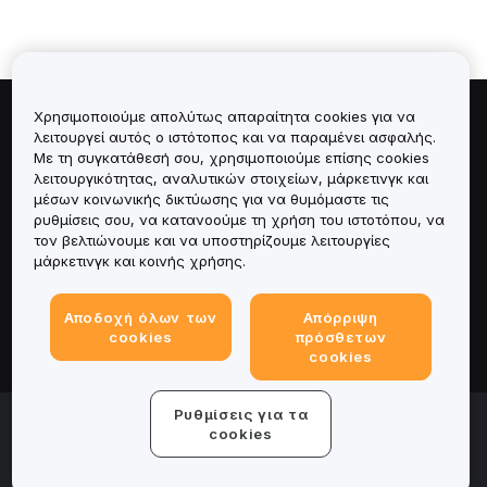
Χρησιμοποιούμε απολύτως απαραίτητα cookies για να
Πληροφορίες για
λειτουργεί αυτός ο ιστότοπος και να παραμένει ασφαλής.
Με τη συγκατάθεσή σου, χρησιμοποιούμε επίσης cookies
λειτουργικότητας, αναλυτικών στοιχείων, μάρκετινγκ και
Υπηρεσίες
μέσων κοινωνικής δικτύωσης για να θυμόμαστε τις
ρυθμίσεις σου, να κατανοούμε τη χρήση του ιστοτόπου, να
Υποστήριξη
τον βελτιώνουμε και να υποστηρίζουμε λειτουργίες
μάρκετινγκ και κοινής χρήσης.
Προϊόντα
Αποδοχή όλων των
Απόρριψη
Νομικά
cookies
πρόσθετων
cookies
Ρυθμίσεις για τα
© 2025-2026 Bybit.eu. Με την επιφύλαξη παντός
νομίμου δικαιώματος.
cookies
Όροι παροχής υπηρεσιών
|
Όροι απορρήτου
|
Νομική
σημείωση
|
Κέντρο προτιμήσεων για cookies