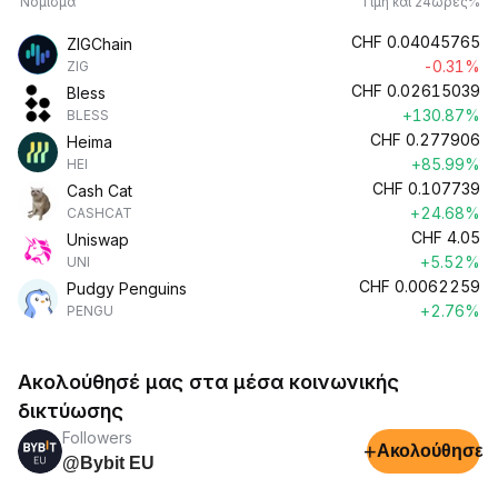
Νόμισμα
Τιμή και 24ώρες%
CHF
0.04045765
ZIGChain
-0.31%
ZIG
CHF
0.02615039
Bless
+130.87%
BLESS
CHF
0.277906
Heima
+85.99%
HEI
CHF
0.107739
Cash Cat
+24.68%
CASHCAT
CHF
4.05
Uniswap
+5.52%
UNI
CHF
0.0062259
Pudgy Penguins
+2.76%
PENGU
Ακολούθησέ μας στα μέσα κοινωνικής
δικτύωσης
Followers
+
Ακολούθησε
@Bybit EU