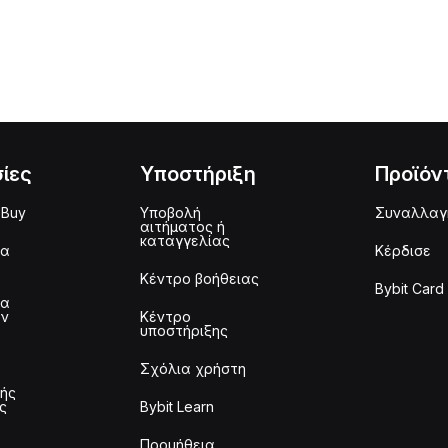
ίες
Υποστήριξη
Προϊόν
 Buy
Υποβολή
Συναλλαγ
αιτήματος ή
καταγγελίας
μα
Κέρδισε
Κέντρο βοήθειας
Bybit Card
μα
ων
Κέντρο
υποστήριξης
Σχόλια χρήστη
τής
ς
Bybit Learn
Προμήθεια