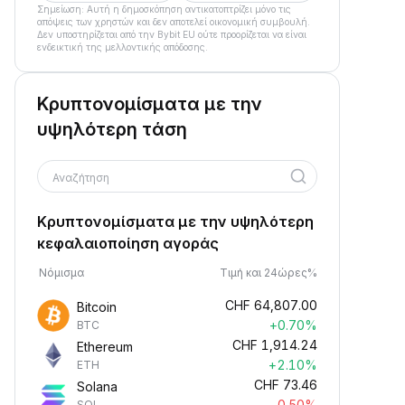
Σημείωση: Αυτή η δημοσκόπηση αντικατοπτρίζει μόνο τις
απόψεις των χρηστών και δεν αποτελεί οικονομική συμβουλή.
Δεν υποστηρίζεται από την Bybit EU ούτε προορίζεται να είναι
ενδεικτική της μελλοντικής απόδοσης.
Κρυπτονομίσματα με την
υψηλότερη τάση
Αναζήτηση
Κρυπτονομίσματα με την υψηλότερη
κεφαλαιοποίηση αγοράς
Νόμισμα
Τιμή και 24ώρες%
CHF
64,807.00
Bitcoin
+0.70%
BTC
CHF
1,914.24
Ethereum
+2.10%
ETH
CHF
73.46
Solana
-0.50%
SOL