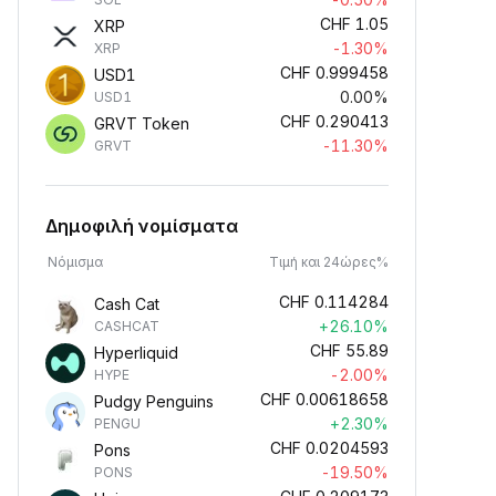
CHF
1.05
XRP
-1.30%
XRP
CHF
0.999458
USD1
0.00%
USD1
CHF
0.290413
GRVT Token
-11.30%
GRVT
Δημοφιλή νομίσματα
Νόμισμα
Τιμή και 24ώρες%
CHF
0.114284
Cash Cat
+26.10%
CASHCAT
CHF
55.89
Hyperliquid
-2.00%
HYPE
CHF
0.00618658
Pudgy Penguins
+2.30%
PENGU
CHF
0.0204593
Pons
-19.50%
PONS