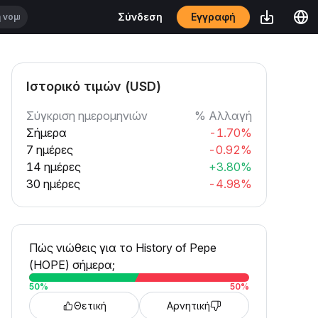
Εγγραφή
Σύνδεση
Ιστορικό τιμών (USD)
Σύγκριση ημερομηνιών
% Αλλαγή
Σήμερα
-1.70%
7 ημέρες
-0.92%
14 ημέρες
+3.80%
30 ημέρες
-4.98%
Πώς νιώθεις για το History of Pepe
(HOPE) σήμερα;
50
%
50
%
Θετική
Αρνητική