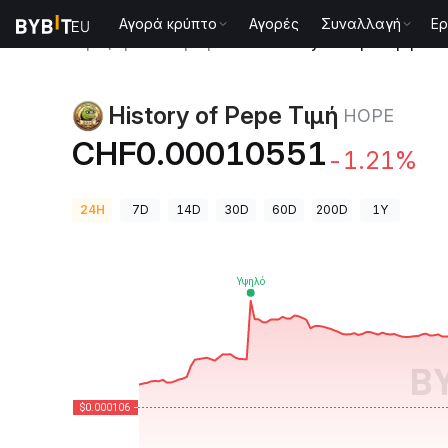
Αγορά κρύπτο
Αγορές
Συναλλαγή
Ερ
Τιμές Κρυπτονομισμάτων
History of Pepe Τιμή HO
History of Pepe Τιμή
HOPE
CHF0.00010551
-1.21%
24H
7D
14D
30D
60D
200D
1Y