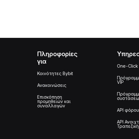
Πληροφορίες
Υπηρεσ
για
One-Click
Κοινότητες Bybit
Πρόγραμ
VIP
Ανακοινώσεις
Πρόγραμ
Επισκόπηση
συστάσε
προμηθειών και
συναλλαγών
API φόρου
API Ανοιχ
Τραπεζική