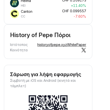
CHF
0.209173
Heima
+11.40%
HEI
CHF
0.099557
Canton
-7.60%
CC
History of Pepe Πόροι
Ιστότοπος
historyofpepe.xyz
WhitePaper
Κοινότητα
Σάρωση για λήψη εφαρμογής
Συμβατή με iOS και Android (κινητά και
τάμπλετ)