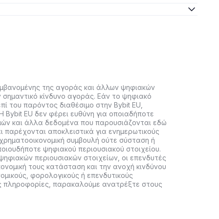
αμβανομένης της αγοράς και άλλων ψηφιακών
ν σημαντικό κίνδυνο αγοράς. Εάν το ψηφιακό
πί του παρόντος διαθέσιμο στην Bybit EU,
Η Bybit EU δεν φέρει ευθύνη για οποιαδήποτε
μών και άλλα δεδομένα που παρουσιάζονται εδώ
ι παρέχονται αποκλειστικά για ενημερωτικούς
 χρηματοοικονομική συμβουλή ούτε σύσταση ή
οιουδήποτε ψηφιακού περιουσιακού στοιχείου.
ψηφιακών περιουσιακών στοιχείων, οι επενδυτές
κονομική τους κατάσταση και την ανοχή κινδύνου
νομικούς, φορολογικούς ή επενδυτικούς
ες πληροφορίες, παρακαλούμε ανατρέξτε στους