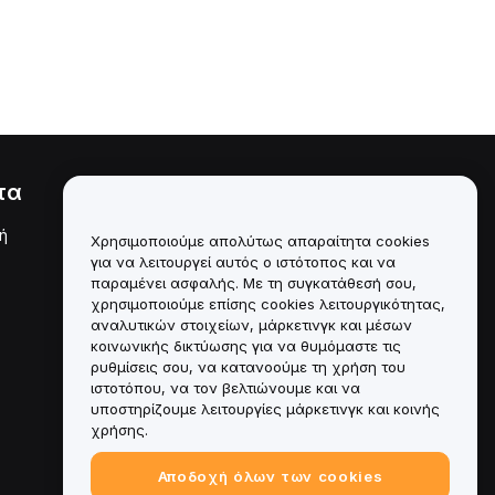
τα
Νομικά
ή
Πολιτική σύγκρουσης
Χρησιμοποιούμε απολύτως απαραίτητα cookies
συμφερόντων
για να λειτουργεί αυτός ο ιστότοπος και να
παραμένει ασφαλής. Με τη συγκατάθεσή σου,
Σύνοψη της Πολιτικής
χρησιμοποιούμε επίσης cookies λειτουργικότητας,
Θεματοφυλακής και
Διαχείρισης
αναλυτικών στοιχείων, μάρκετινγκ και μέσων
κοινωνικής δικτύωσης για να θυμόμαστε τις
Πληροφορίες ESG
ρυθμίσεις σου, να κατανοούμε τη χρήση του
ιστοτόπου, να τον βελτιώνουμε και να
Crypto-Asset White Papers
υποστηρίζουμε λειτουργίες μάρκετινγκ και κοινής
χρήσης.
Αποδοχή όλων των cookies