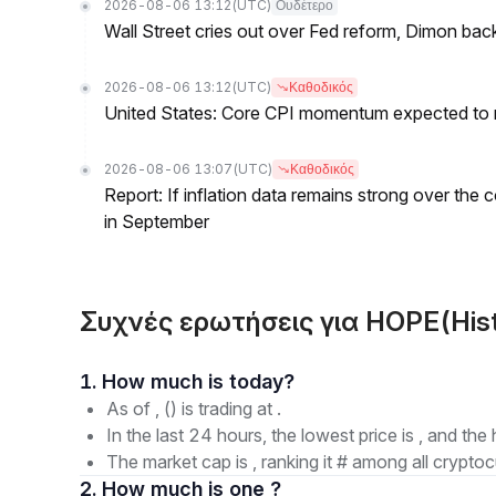
2026-08-06 13:12
(UTC)
Ουδέτερο
Wall Street cries out over Fed reform, Dimon back
2026-08-06 13:12
(UTC)
Καθοδικός
United States: Core CPI momentum expected to re
2026-08-06 13:07
(UTC)
Καθοδικός
Report: If inflation data remains strong over the 
in September
Συχνές ερωτήσεις για HOPE(Hist
1. How much is today?
As of , () is trading at .
In the last 24 hours, the lowest price is , and the 
The market cap is , ranking it # among all cryptoc
2. How much is one ?