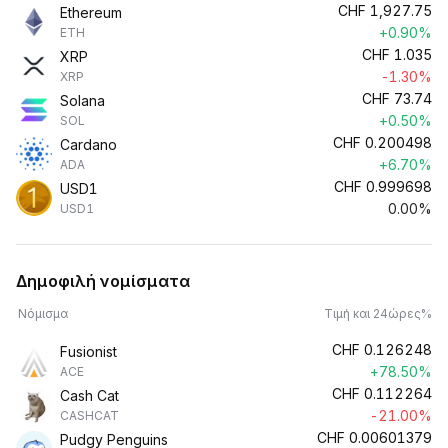
CHF
1,927.75
Ethereum
+0.90%
ETH
CHF
1.035
XRP
-1.30%
XRP
CHF
73.74
Solana
+0.50%
SOL
CHF
0.200498
Cardano
+6.70%
ADA
CHF
0.999698
USD1
0.00%
USD1
Δημοφιλή νομίσματα
Νόμισμα
Τιμή και 24ώρες%
CHF
0.126248
Fusionist
+78.50%
ACE
CHF
0.112264
Cash Cat
-21.00%
CASHCAT
CHF
0.00601379
Pudgy Penguins