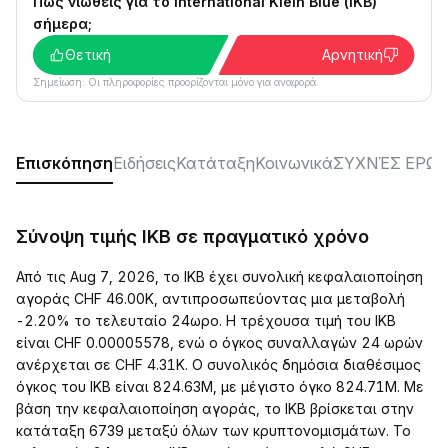
Πώς νιώθεις για το International Klein Blue (IKB)
σήμερα;
Θετική
Αρνητική
Σημείωση: Οι πληροφορίες προορίζονται μόνο για αναφορά.
Επισκόπηση
Ειδήσεις
Κατάταξη
Κοινωνικά
ΣΥΧΝΈΣ ΕΡΩΤ
Σύνοψη τιμής IKB σε πραγματικό χρόνο
Από τις Aug 7, 2026, το IKB έχει συνολική κεφαλαιοποίηση
αγοράς CHF 46.00K, αντιπροσωπεύοντας μια μεταβολή
-2.20% το τελευταίο 24ωρο. Η τρέχουσα τιμή του IKB
είναι CHF 0.00005578, ενώ ο όγκος συναλλαγών 24 ωρών
ανέρχεται σε CHF 4.31K. Ο συνολικός δημόσια διαθέσιμος
όγκος του IKB είναι 824.63M, με μέγιστο όγκο 824.71M. Με
βάση την κεφαλαιοποίηση αγοράς, το IKB βρίσκεται στην
κατάταξη 6739 μεταξύ όλων των κρυπτονομισμάτων. Το