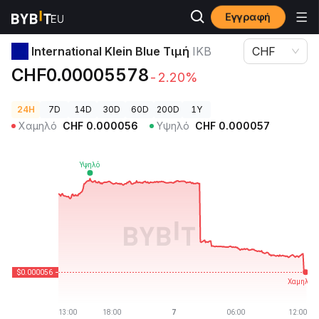
Εγγραφή
Τιμές Κρυπτονομισμάτων
International Klein Blue Τιμή IKB
International Klein Blue Τιμή
IKB
CHF
CHF0.00005578
-2.20%
24H
7D
14D
30D
60D
200D
1Y
Χαμηλό
CHF
0.000056
Υψηλό
CHF
0.000057