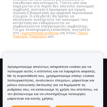
επενδυτικά αποτελέσματα. Τίποτα από όσα
παρέχονται στο παρόν δεν αποτελεί οικονομική
συμβουλή, σύσταση ή προσφορά για αγορά,
πώληση ή διακράτηση για ψηφιακά περιουσιακά
στοιχεία. Οι επενδυτές θα πρέπει να
αξιολογούν ανεξάρτητα την οικονομική τους
κατάσταση και ενθαρρύνονται να
συμβουλεύονται επαγγελματίες συμβούλους.
Για μια ολοκληρωμένη επισκόπηση, ανατρέξτε
στο
Γνωστοποίηση κινδύνου
και στους
Όρους
Παροχής Υπηρεσιών
μας.
Χρησιμοποιούμε απολύτως απαραίτητα cookies για να
Πληροφορίες για
λειτουργεί αυτός ο ιστότοπος και να παραμένει ασφαλής.
Με τη συγκατάθεσή σου, χρησιμοποιούμε επίσης cookies
λειτουργικότητας, αναλυτικών στοιχείων, μάρκετινγκ και
Υπηρεσίες
μέσων κοινωνικής δικτύωσης για να θυμόμαστε τις
ρυθμίσεις σου, να κατανοούμε τη χρήση του ιστοτόπου, να
Υποστήριξη
τον βελτιώνουμε και να υποστηρίζουμε λειτουργίες
μάρκετινγκ και κοινής χρήσης.
Προϊόντα