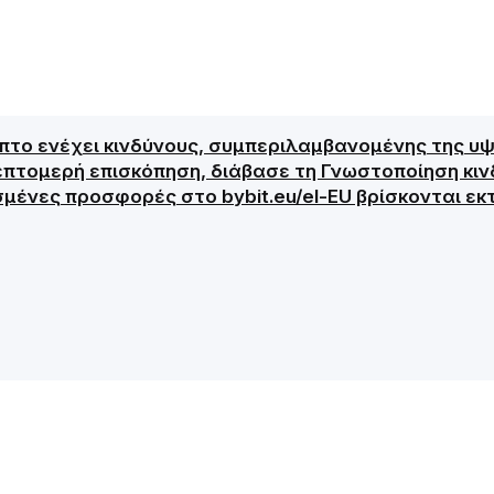
ύπτο ενέχει κινδύνους, συμπεριλαμβανομένης της υ
επτομερή επισκόπηση, διάβασε τη Γνωστοποίηση κινδ
σμένες προσφορές στο bybit.eu/el-EU βρίσκονται εκ