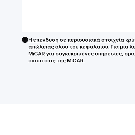
Η επένδυση σε περιουσιακά στοιχεία κρ
απώλειας όλου του κεφαλαίου. Για μια λ
MiCAR για συγκεκριμένες υπηρεσίες, ορι
εποπτείας της MiCAR.