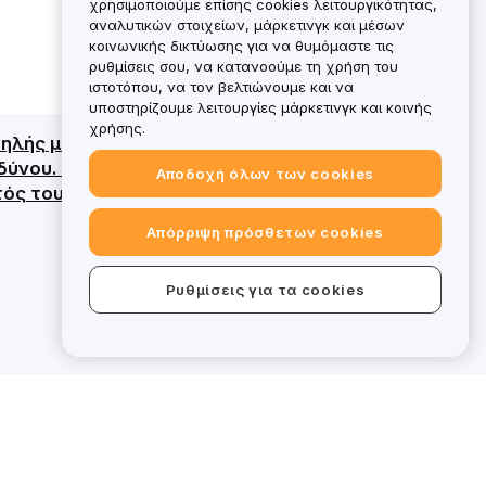
χρησιμοποιούμε επίσης cookies λειτουργικότητας,
αναλυτικών στοιχείων, μάρκετινγκ και μέσων
κοινωνικής δικτύωσης για να θυμόμαστε τις
ρυθμίσεις σου, να κατανοούμε τη χρήση του
ιστοτόπου, να τον βελτιώνουμε και να
υποστηρίζουμε λειτουργίες μάρκετινγκ και κοινής
χρήσης.
ψηλής μεταβλητότητας και της πιθανής
ύνου. Παρόλο που η Bybit EU κατέχει άδεια
Αποδοχή όλων των cookies
τός του πεδίου εφαρμογής της ρυθμιστικής
Απόρριψη πρόσθετων cookies
Ρυθμίσεις για τα cookies