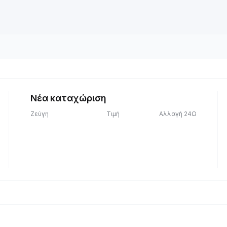
Νέα καταχώριση
Ζεύγη
Τιμή
Αλλαγή 24Ω