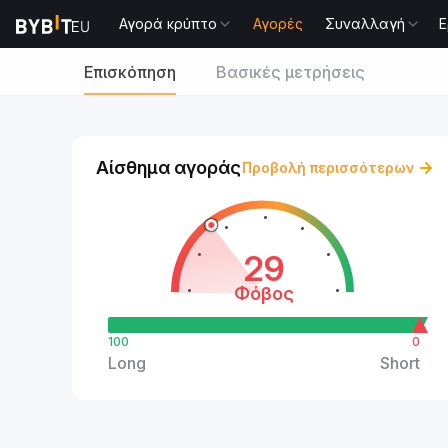
Αγορά κρύπτο
Αγορές
Συναλλαγή
Ε
Επισκόπηση
Βασικές μετρήσεις
Αίσθημα αγοράς
Προβολή περισσότερων
29
Φόβος
100
0
Long
Short