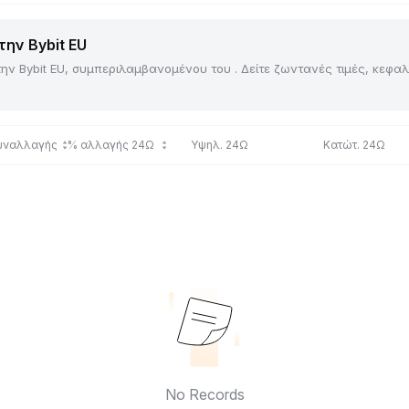
την Bybit EU
την Bybit EU, συμπεριλαμβανομένου του . Δείτε ζωντανές τιμές, κεφ
συναλλαγής
% αλλαγής 24Ω
Υψηλ. 24Ω
Κατώτ. 24Ω
No Records