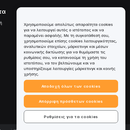
τα
Νομικά
ή
Πολιτική σύγκρουσης
Χρησιμοποιούμε απολύτως απαραίτητα cookies
συμφερόντων
για να λειτουργεί αυτός ο ιστότοπος και να
παραμένει ασφαλής. Με τη συγκατάθεσή σου,
Σύνοψη της Πολιτικής
χρησιμοποιούμε επίσης cookies λειτουργικότητας,
Θεματοφυλακής και
Διαχείρισης
αναλυτικών στοιχείων, μάρκετινγκ και μέσων
κοινωνικής δικτύωσης για να θυμόμαστε τις
Πληροφορίες ESG
ρυθμίσεις σου, να κατανοούμε τη χρήση του
ιστοτόπου, να τον βελτιώνουμε και να
Crypto-Asset White Papers
υποστηρίζουμε λειτουργίες μάρκετινγκ και κοινής
χρήσης.
Αποδοχή όλων των cookies
Απόρριψη πρόσθετων cookies
Ρυθμίσεις για τα cookies