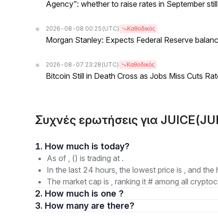
Agency”: whether to raise rates in September still
2026-08-08 00:25
(UTC)
Καθοδικός
Morgan Stanley: Expects Federal Reserve balance 
2026-08-07 23:28
(UTC)
Καθοδικός
Bitcoin Still in Death Cross as Jobs Miss Cuts R
Συχνές ερωτήσεις για JUICE(JU
1. How much is today?
As of , () is trading at .
In the last 24 hours, the lowest price is , and the 
The market cap is , ranking it # among all cryptoc
2. How much is one ?
3. How many are there?