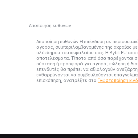
Αποποίηση ευθυνών
Αποποίηση ευθυνών Η επένδυση σε περιουσιακά
αγοράς, συμπεριλαμβανομένης της ακραίας με
ολόκληρου του κεφαλαίου σας. Η Bybit EU απο
αποτελέσματα. Τίποτα από όσα παρέχονται στ
σύσταση ή προσφορά για αγορά, πώληση ή διακ
επενδυτές θα πρέπει να αξιολογούν ανεξάρτητ
ενθαρρύνονται να συμβουλεύονται επαγγελματ
επισκόπηση, ανατρέξτε στο
Γνωστοποίηση κιν