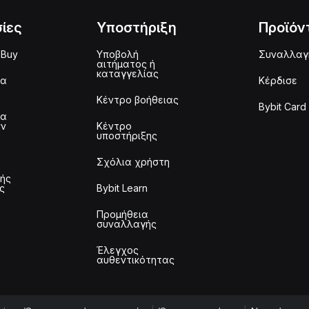
ίες
Υποστήριξη
Προϊόν
 Buy
Υποβολή
Συναλλαγ
αιτήματος ή
καταγγελίας
μα
Κέρδισε
Κέντρο βοήθειας
Bybit Card
μα
ων
Κέντρο
υποστήριξης
Σχόλια χρήστη
τής
ς
Bybit Learn
Προμήθεια
συναλλαγής
Έλεγχος
αυθεντικότητας