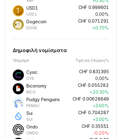
+0.50%
XRP
CHF
0.999601
USD1
0.00%
USD1
CHF
0.071291
Dogecoin
+0.70%
DOGE
Δημοφιλή νομίσματα
Νόμισμα
Τιμή και 24ώρες%
CHF
0.831395
Cysic
0.00%
CYS
CHF
0.055282
Biconomy
+20.30%
BICO
CHF
0.00628649
Pudgy Penguins
+3.60%
PENGU
CHF
0.704287
Sui
+3.00%
SUI
CHF
0.35551
Ondo
-0.20%
ONDO