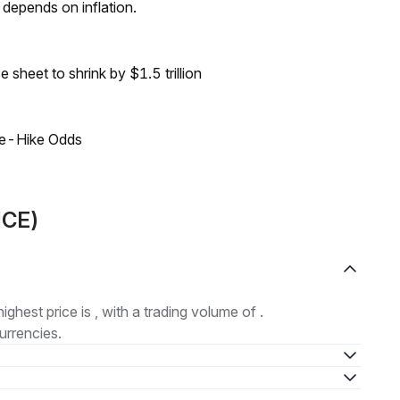
 depends on inflation.
sheet to shrink by $1.5 trillion
ate-Hike Odds
ICE)
highest price is , with a trading volume of .
urrencies.