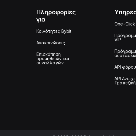
Πληροφορίες
Υπηρεσ
για
One-Click
Κοινότητες Bybit
Πρόγραμ
VIP
Ανακοινώσεις
Πρόγραμ
Επισκόπηση
συστάσε
προμηθειών και
συναλλαγών
API φόρου
API Ανοιχ
Τραπεζική