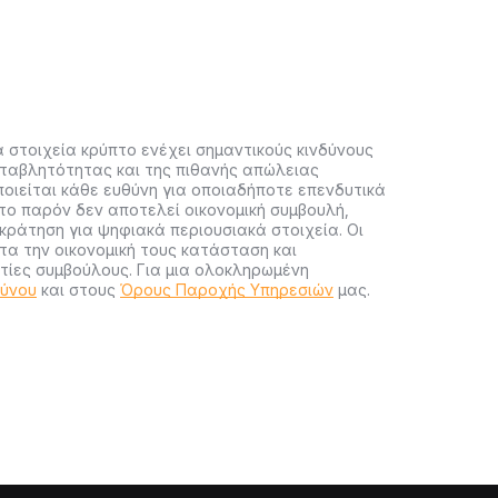
 στοιχεία κρύπτο ενέχει σημαντικούς κινδύνους
ταβλητότητας και της πιθανής απώλειας
ποιείται κάθε ευθύνη για οποιαδήποτε επενδυτικά
ο παρόν δεν αποτελεί οικονομική συμβουλή,
ράτηση για ψηφιακά περιουσιακά στοιχεία. Οι
α την οικονομική τους κατάσταση και
ίες συμβούλους. Για μια ολοκληρωμένη
δύνου
και στους
Όρους Παροχής Υπηρεσιών
μας.