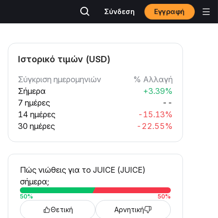
Εγγραφή
Σύνδεση
Ιστορικό τιμών (USD)
Σύγκριση ημερομηνιών
% Αλλαγή
Σήμερα
+3.39%
7 ημέρες
--
14 ημέρες
-15.13%
30 ημέρες
-22.55%
Πώς νιώθεις για το JUICE (JUICE)
σήμερα;
50
%
50
%
Θετική
Αρνητική