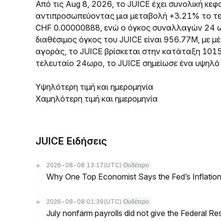
Από τις Aug 8, 2026, το JUICE έχει συνολική κ
αντιπροσωπεύοντας μια μεταβολή +3.21% το τελ
CHF 0.00000888, ενώ ο όγκος συναλλαγών 24 ω
διαθέσιμος όγκος του JUICE είναι 956.77M, με μ
αγοράς, το JUICE βρίσκεται στην κατάταξη 101
τελευταίο 24ωρο, το JUICE σημείωσε ένα υψηλό
Υψηλότερη τιμή και ημερομηνία
Χαμηλότερη τιμή και ημερομηνία
JUICE Ειδήσεις
2026-08-08 13:17
(UTC)
Ουδέτερο
Why One Top Economist Says the Fed’s Inflation
2026-08-08 01:39
(UTC)
Ουδέτερο
July nonfarm payrolls did not give the Federal 