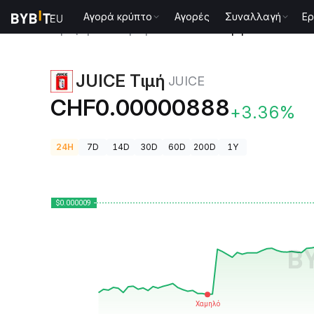
Αγορά κρύπτο
Αγορές
Συναλλαγή
Ερ
Τιμές Κρυπτονομισμάτων
JUICE Τιμή JUICE
JUICE Τιμή
JUICE
CHF0.00000888
+3.36%
24H
7D
14D
30D
60D
200D
1Y