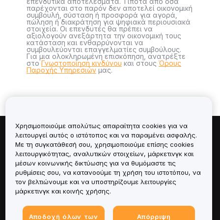
επενδυτικά αποτελέσματα. Τίποτα από όσα
παρέχονται στο παρόν δεν αποτελεί οικονομική
συμβουλή, σύσταση ή προσφορά για αγορά,
πώληση ή διακράτηση για ψηφιακά περιουσιακά
στοιχεία. Οι επενδυτές θα πρέπει να
αξιολογούν ανεξάρτητα την οικονομική τους
κατάσταση και ενθαρρύνονται να
συμβουλεύονται επαγγελματίες συμβούλους.
Για μια ολοκληρωμένη επισκόπηση, ανατρέξτε
στο
Γνωστοποίηση κινδύνου
και στους
Όρους
Παροχής Υπηρεσιών
μας.
Χρησιμοποιούμε απολύτως απαραίτητα cookies για να
λειτουργεί αυτός ο ιστότοπος και να παραμένει ασφαλής.
Πληροφορίες για
Με τη συγκατάθεσή σου, χρησιμοποιούμε επίσης cookies
λειτουργικότητας, αναλυτικών στοιχείων, μάρκετινγκ και
Υπηρεσίες
μέσων κοινωνικής δικτύωσης για να θυμόμαστε τις
ρυθμίσεις σου, να κατανοούμε τη χρήση του ιστοτόπου, να
τον βελτιώνουμε και να υποστηρίζουμε λειτουργίες
Υποστήριξη
μάρκετινγκ και κοινής χρήσης.
Προϊόντα
Αποδοχή όλων των
Απόρριψη