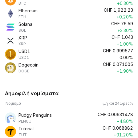
+0.30%
BTC
CHF
1,922.23
Ethereum
+0.20%
ETH
CHF
76.59
Solana
+3.30%
SOL
CHF
1.043
XRP
+1.00%
XRP
CHF
0.999577
USD1
0.00%
USD1
CHF
0.071005
Dogecoin
+1.90%
DOGE
Δημοφιλή νομίσματα
Νόμισμα
Τιμή και 24ώρες%
CHF
0.00631478
Pudgy Penguins
+4.80%
PENGU
CHF
0.068882
Tutorial
+91.20%
TUT