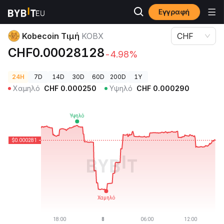
Εγγραφή
Τιμές Κρυπτονομισμάτων
Kobecoin Τιμή KOBX
Kobecoin Τιμή
KOBX
CHF
CHF0.00028128
-4.98%
24H
7D
14D
30D
60D
200D
1Y
Χαμηλό
CHF
0.000250
Υψηλό
CHF
0.000290