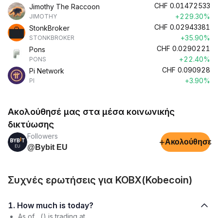
CHF
0.01472533
Jimothy The Raccoon
+229.30%
JIMOTHY
CHF
0.02943381
StonkBroker
+35.90%
STONKBROKER
CHF
0.0290221
Pons
+22.40%
PONS
CHF
0.090928
Pi Network
+3.90%
PI
Ακολούθησέ μας στα μέσα κοινωνικής
δικτύωσης
Followers
+
Ακολούθησε
@Bybit EU
Συχνές ερωτήσεις για KOBX(Kobecoin)
1. How much is today?
As of , () is trading at .