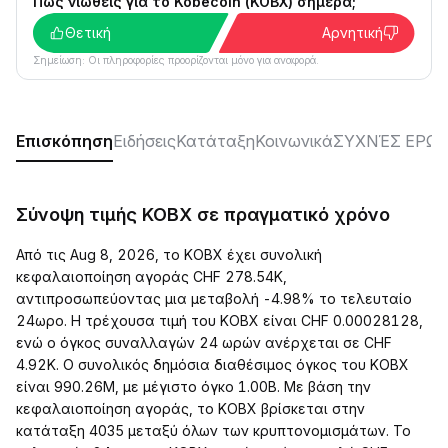
Πώς νιώθεις για το Kobecoin (KOBX) σήμερα;
Θετική
Αρνητική
Σημείωση: Οι πληροφορίες προορίζονται μόνο για αναφορά.
Επισκόπηση
Ειδήσεις
Κατάταξη
Κοινωνικά
ΣΥΧΝΈΣ ΕΡΩΤ
Σύνοψη τιμής KOBX σε πραγματικό χρόνο
Από τις Aug 8, 2026, το KOBX έχει συνολική
κεφαλαιοποίηση αγοράς CHF 278.54K,
αντιπροσωπεύοντας μια μεταβολή -4.98% το τελευταίο
24ωρο. Η τρέχουσα τιμή του KOBX είναι CHF 0.00028128,
ενώ ο όγκος συναλλαγών 24 ωρών ανέρχεται σε CHF
4.92K. Ο συνολικός δημόσια διαθέσιμος όγκος του KOBX
είναι 990.26M, με μέγιστο όγκο 1.00B. Με βάση την
κεφαλαιοποίηση αγοράς, το KOBX βρίσκεται στην
κατάταξη 4035 μεταξύ όλων των κρυπτονομισμάτων. Το