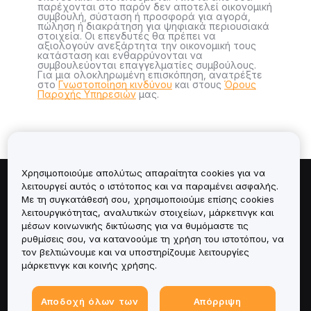
παρέχονται στο παρόν δεν αποτελεί οικονομική
συμβουλή, σύσταση ή προσφορά για αγορά,
πώληση ή διακράτηση για ψηφιακά περιουσιακά
στοιχεία. Οι επενδυτές θα πρέπει να
αξιολογούν ανεξάρτητα την οικονομική τους
κατάσταση και ενθαρρύνονται να
συμβουλεύονται επαγγελματίες συμβούλους.
Για μια ολοκληρωμένη επισκόπηση, ανατρέξτε
στο
Γνωστοποίηση κινδύνου
και στους
Όρους
Παροχής Υπηρεσιών
μας.
Χρησιμοποιούμε απολύτως απαραίτητα cookies για να
λειτουργεί αυτός ο ιστότοπος και να παραμένει ασφαλής.
Πληροφορίες για
Με τη συγκατάθεσή σου, χρησιμοποιούμε επίσης cookies
λειτουργικότητας, αναλυτικών στοιχείων, μάρκετινγκ και
Υπηρεσίες
μέσων κοινωνικής δικτύωσης για να θυμόμαστε τις
ρυθμίσεις σου, να κατανοούμε τη χρήση του ιστοτόπου, να
τον βελτιώνουμε και να υποστηρίζουμε λειτουργίες
Υποστήριξη
μάρκετινγκ και κοινής χρήσης.
Προϊόντα
Αποδοχή όλων των
Απόρριψη