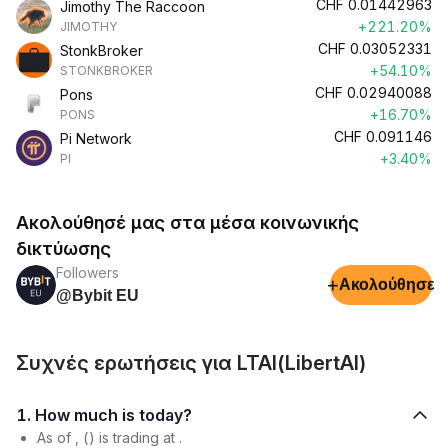
CHF
0.01442963
Jimothy The Raccoon
+221.20%
JIMOTHY
CHF
0.03052331
StonkBroker
+54.10%
STONKBROKER
CHF
0.02940088
Pons
+16.70%
PONS
CHF
0.091146
Pi Network
+3.40%
PI
Ακολούθησέ μας στα μέσα κοινωνικής
δικτύωσης
Followers
+
Ακολούθησε
@Bybit EU
Συχνές ερωτήσεις για LTAI(LibertAI)
1. How much is today?
As of , () is trading at .