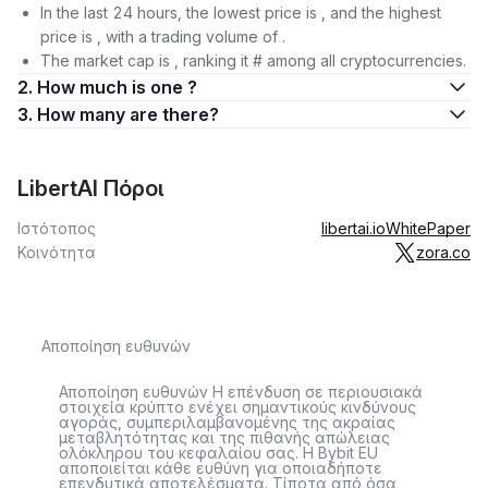
In the last 24 hours, the lowest price is , and the highest
price is , with a trading volume of .
The market cap is , ranking it # among all cryptocurrencies.
2. How much is one ?
3. How many are there?
LibertAI Πόροι
Ιστότοπος
libertai.io
WhitePaper
Κοινότητα
zora.co
Αποποίηση ευθυνών
Αποποίηση ευθυνών Η επένδυση σε περιουσιακά
στοιχεία κρύπτο ενέχει σημαντικούς κινδύνους
αγοράς, συμπεριλαμβανομένης της ακραίας
μεταβλητότητας και της πιθανής απώλειας
ολόκληρου του κεφαλαίου σας. Η Bybit EU
αποποιείται κάθε ευθύνη για οποιαδήποτε
επενδυτικά αποτελέσματα. Τίποτα από όσα