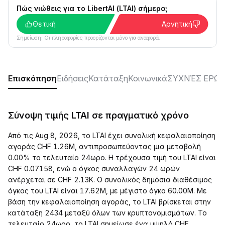
Πώς νιώθεις για το LibertAI (LTAI) σήμερα;
Θετική
Αρνητική
Σημείωση: Οι πληροφορίες προορίζονται μόνο για αναφορά.
Επισκόπηση
Ειδήσεις
Κατάταξη
Κοινωνικά
ΣΥΧΝΈΣ ΕΡΩΤ
Σύνοψη τιμής LTAI σε πραγματικό χρόνο
Από τις Aug 8, 2026, το LTAI έχει συνολική κεφαλαιοποίηση
αγοράς CHF 1.26M, αντιπροσωπεύοντας μια μεταβολή
0.00% το τελευταίο 24ωρο. Η τρέχουσα τιμή του LTAI είναι
CHF 0.07158, ενώ ο όγκος συναλλαγών 24 ωρών
ανέρχεται σε CHF 2.13K. Ο συνολικός δημόσια διαθέσιμος
όγκος του LTAI είναι 17.62M, με μέγιστο όγκο 60.00M. Με
βάση την κεφαλαιοποίηση αγοράς, το LTAI βρίσκεται στην
κατάταξη 2434 μεταξύ όλων των κρυπτονομισμάτων. Το
τελευταίο 24ωρο, το LTAI σημείωσε ένα υψηλό CHF