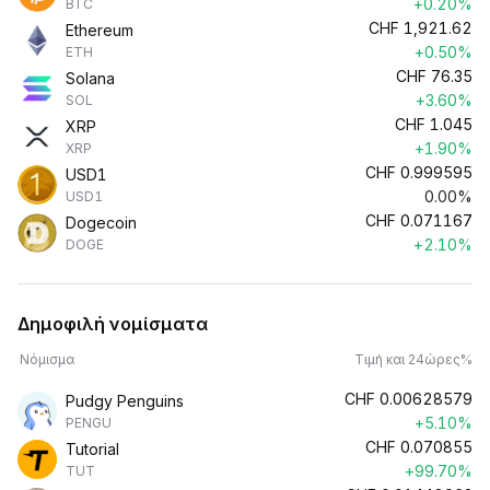
+0.20%
BTC
CHF
1,921.62
Ethereum
+0.50%
ETH
CHF
76.35
Solana
+3.60%
SOL
CHF
1.045
XRP
+1.90%
XRP
CHF
0.999595
USD1
0.00%
USD1
CHF
0.071167
Dogecoin
+2.10%
DOGE
Δημοφιλή νομίσματα
Νόμισμα
Τιμή και 24ώρες%
CHF
0.00628579
Pudgy Penguins
+5.10%
PENGU
CHF
0.070855
Tutorial
+99.70%
TUT