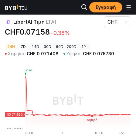
Εγγραφή
Τιμές Κρυπτονομισμάτων
LibertAI Τιμή LTAI
LibertAI Τιμή
LTAI
CHF
CHF0.07158
-0.38%
24H
7D
14D
30D
60D
200D
1Y
Χαμηλό
CHF
0.071408
Υψηλό
CHF
0.075730