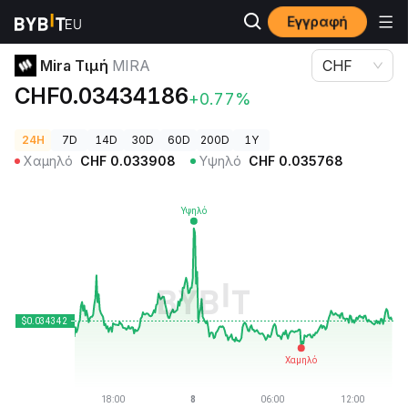
Εγγραφή
Τιμές Κρυπτονομισμάτων
Mira Τιμή MIRA
Mira Τιμή
MIRA
CHF
CHF0.03434186
+0.77%
24H
7D
14D
30D
60D
200D
1Y
Χαμηλό
CHF
0.033908
Υψηλό
CHF
0.035768