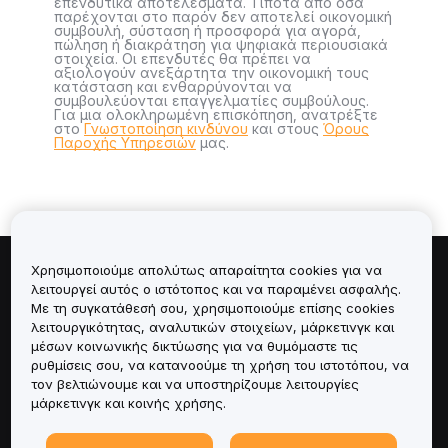
επενδυτικά αποτελέσματα. Τίποτα από όσα
παρέχονται στο παρόν δεν αποτελεί οικονομική
συμβουλή, σύσταση ή προσφορά για αγορά,
πώληση ή διακράτηση για ψηφιακά περιουσιακά
στοιχεία. Οι επενδυτές θα πρέπει να
αξιολογούν ανεξάρτητα την οικονομική τους
κατάσταση και ενθαρρύνονται να
συμβουλεύονται επαγγελματίες συμβούλους.
Για μια ολοκληρωμένη επισκόπηση, ανατρέξτε
στο
Γνωστοποίηση κινδύνου
και στους
Όρους
Παροχής Υπηρεσιών
μας.
Χρησιμοποιούμε απολύτως απαραίτητα cookies για να
Πληροφορίες για
λειτουργεί αυτός ο ιστότοπος και να παραμένει ασφαλής.
Με τη συγκατάθεσή σου, χρησιμοποιούμε επίσης cookies
λειτουργικότητας, αναλυτικών στοιχείων, μάρκετινγκ και
Υπηρεσίες
μέσων κοινωνικής δικτύωσης για να θυμόμαστε τις
ρυθμίσεις σου, να κατανοούμε τη χρήση του ιστοτόπου, να
Υποστήριξη
τον βελτιώνουμε και να υποστηρίζουμε λειτουργίες
μάρκετινγκ και κοινής χρήσης.
Προϊόντα