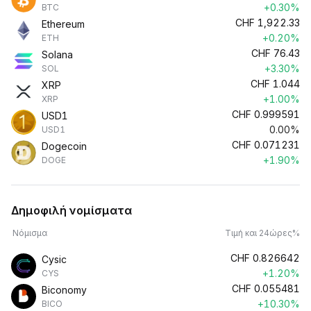
+0.30%
BTC
CHF
1,922.33
Ethereum
+0.20%
ETH
CHF
76.43
Solana
+3.30%
SOL
CHF
1.044
XRP
+1.00%
XRP
CHF
0.999591
USD1
0.00%
USD1
CHF
0.071231
Dogecoin
+1.90%
DOGE
Δημοφιλή νομίσματα
Νόμισμα
Τιμή και 24ώρες%
CHF
0.826642
Cysic
+1.20%
CYS
CHF
0.055481
Biconomy
+10.30%
BICO