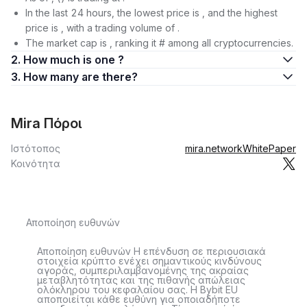
In the last 24 hours, the lowest price is , and the highest
price is , with a trading volume of .
The market cap is , ranking it # among all cryptocurrencies.
2. How much is one ?
3. How many are there?
Mira Πόροι
Ιστότοπος
mira.network
WhitePaper
Κοινότητα
Αποποίηση ευθυνών
Αποποίηση ευθυνών Η επένδυση σε περιουσιακά
στοιχεία κρύπτο ενέχει σημαντικούς κινδύνους
αγοράς, συμπεριλαμβανομένης της ακραίας
μεταβλητότητας και της πιθανής απώλειας
ολόκληρου του κεφαλαίου σας. Η Bybit EU
αποποιείται κάθε ευθύνη για οποιαδήποτε