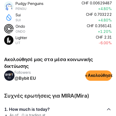
CHF
0.00629487
Pudgy Penguins
+4.80%
PENGU
CHF
0.703222
Sui
+4.80%
SUI
CHF
0.356141
Ondo
+1.20%
ONDO
CHF
2.31
Lighter
-6.00%
LIT
Ακολούθησέ μας στα μέσα κοινωνικής
δικτύωσης
Followers
+
Ακολούθησε
@Bybit EU
Συχνές ερωτήσεις για MIRA(Mira)
1. How much is today?
As of , () is trading at .