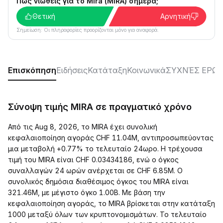
Πώς νιώθεις για το Mira (MIRA) σήμερα;
Θετική
Αρνητική
Σημείωση: Οι πληροφορίες προορίζονται μόνο για αναφορά.
Επισκόπηση
Ειδήσεις
Κατάταξη
Κοινωνικά
ΣΥΧΝΈΣ ΕΡΩΤ
Σύνοψη τιμής MIRA σε πραγματικό χρόνο
Από τις Aug 8, 2026, το MIRA έχει συνολική
κεφαλαιοποίηση αγοράς CHF 11.04M, αντιπροσωπεύοντας
μια μεταβολή +0.77% το τελευταίο 24ωρο. Η τρέχουσα
τιμή του MIRA είναι CHF 0.03434186, ενώ ο όγκος
συναλλαγών 24 ωρών ανέρχεται σε CHF 6.85M. Ο
συνολικός δημόσια διαθέσιμος όγκος του MIRA είναι
321.46M, με μέγιστο όγκο 1.00B. Με βάση την
κεφαλαιοποίηση αγοράς, το MIRA βρίσκεται στην κατάταξη
1000 μεταξύ όλων των κρυπτονομισμάτων. Το τελευταίο