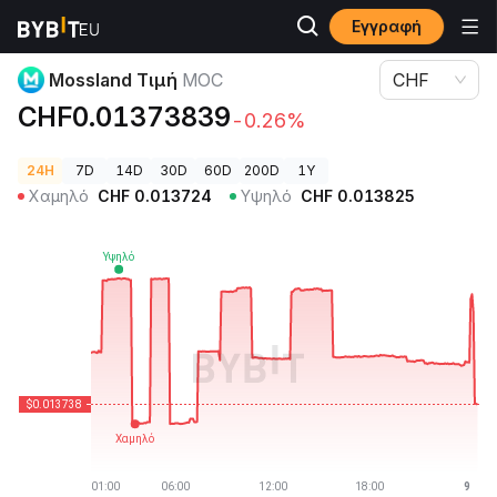
Εγγραφή
Τιμές Κρυπτονομισμάτων
Mossland Τιμή MOC
Mossland Τιμή
MOC
CHF
CHF0.01373839
-0.26%
24H
7D
14D
30D
60D
200D
1Y
Χαμηλό
CHF
0.013724
Υψηλό
CHF
0.013825