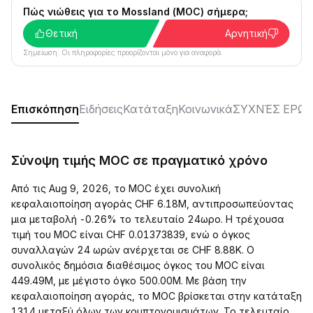
Πώς νιώθεις για το Mossland (MOC) σήμερα;
Θετική
Αρνητική
Σημείωση: Οι πληροφορίες προορίζονται μόνο για αναφορά.
Επισκόπηση
Ειδήσεις
Κατάταξη
Κοινωνικά
ΣΥΧΝΈΣ ΕΡΩΤ
Σύνοψη τιμής MOC σε πραγματικό χρόνο
Από τις Aug 9, 2026, το MOC έχει συνολική
κεφαλαιοποίηση αγοράς CHF 6.18M, αντιπροσωπεύοντας
μια μεταβολή -0.26% το τελευταίο 24ωρο. Η τρέχουσα
τιμή του MOC είναι CHF 0.01373839, ενώ ο όγκος
συναλλαγών 24 ωρών ανέρχεται σε CHF 8.88K. Ο
συνολικός δημόσια διαθέσιμος όγκος του MOC είναι
449.49M, με μέγιστο όγκο 500.00M. Με βάση την
κεφαλαιοποίηση αγοράς, το MOC βρίσκεται στην κατάταξη
1314 μεταξύ όλων των κρυπτονομισμάτων. Το τελευταίο