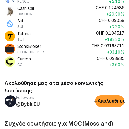
+5.10%
PENGU
CHF
0.124585
Cash Cat
+29.50%
CASHCAT
CHF
0.69059
Sui
+3.20%
SUI
CHF
0.104517
Tutorial
+183.30%
TUT
CHF
0.03193711
StonkBroker
+33.10%
STONKBROKER
CHF
0.093935
Canton
+3.60%
CC
Ακολούθησέ μας στα μέσα κοινωνικής
δικτύωσης
Followers
+
Ακολούθησε
@Bybit EU
Συχνές ερωτήσεις για MOC(Mossland)