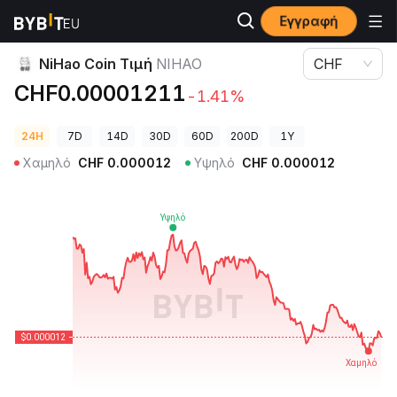
Εγγραφή
Τιμές Κρυπτονομισμάτων
NiHao Coin Τιμή NIHAO
NiHao Coin Τιμή
NIHAO
CHF
CHF0.00001211
-1.41%
24H
7D
14D
30D
60D
200D
1Y
Χαμηλό
CHF
0.000012
Υψηλό
CHF
0.000012