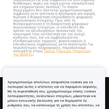
διαθέσιμες πηγές και παρέχονται αποκλειστικά
για ενημερωτικούς σκοπούς. Το παρόν
περιεχόμενο δεν αποτελεί χρηματοοικονομική
συμβουλή ούτε σύσταση ή προσφορά για αγορά,
πώληση ή διακράτηση οποιουδήποτε ψηφιακού
περιουσιακού στοιχείου. Πριν από τη
διαπραγμάτευση ή τη διακράτηση ψηφιακών
περιουσιακών στοιχείων, οι επενδυτές θα
πρέπει να αξιολογήσουν προσεκτικά την
οικονομική τους κατάσταση και την ανοχή
κινδύνου τους, και να συμβουλεύονται
εξειδικευμένους νομικούς, φορολογικούς ή
επενδυτικούς συμβούλους κατά περίπτωση. Για
περισσότερες πληροφορίες, παρακαλούμε
ανατρέξτε στους
Όρους Παροχής Υπηρεσιών
της Bybit EU
.
Χρησιμοποιούμε απολύτως απαραίτητα cookies για να
λειτουργεί αυτός ο ιστότοπος και να παραμένει ασφαλής.
Πληροφορίες για
Με τη συγκατάθεσή σου, χρησιμοποιούμε επίσης cookies
λειτουργικότητας, αναλυτικών στοιχείων, μάρκετινγκ και
Υπηρεσίες
μέσων κοινωνικής δικτύωσης για να θυμόμαστε τις
ρυθμίσεις σου, να κατανοούμε τη χρήση του ιστοτόπου, να