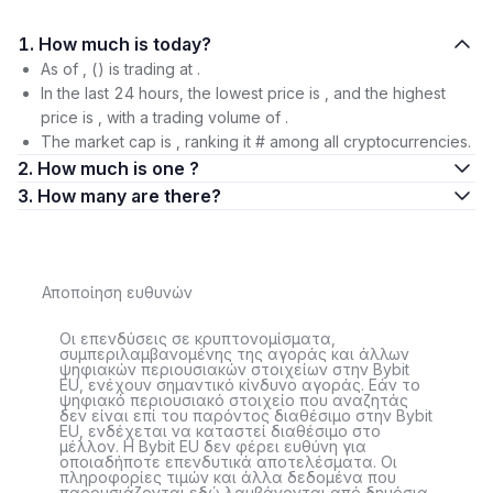
1. How much is today?
As of , () is trading at .
In the last 24 hours, the lowest price is , and the highest
price is , with a trading volume of .
The market cap is , ranking it # among all cryptocurrencies.
2. How much is one ?
3. How many are there?
Αποποίηση ευθυνών
Οι επενδύσεις σε κρυπτονομίσματα,
συμπεριλαμβανομένης της αγοράς και άλλων
ψηφιακών περιουσιακών στοιχείων στην Bybit
EU, ενέχουν σημαντικό κίνδυνο αγοράς. Εάν το
ψηφιακό περιουσιακό στοιχείο που αναζητάς
δεν είναι επί του παρόντος διαθέσιμο στην Bybit
EU, ενδέχεται να καταστεί διαθέσιμο στο
μέλλον. Η Bybit EU δεν φέρει ευθύνη για
οποιαδήποτε επενδυτικά αποτελέσματα. Οι
πληροφορίες τιμών και άλλα δεδομένα που
παρουσιάζονται εδώ λαμβάνονται από δημόσια