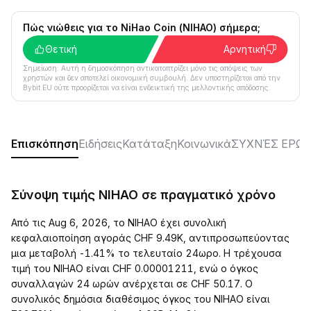
Πώς νιώθεις για το NiHao Coin (NIHAO) σήμερα;
Θετική
Αρνητική
Σημείωση: Αυτή η δημοσκόπηση αντικατοπτρίζει μόνο τις απόψεις των
χρηστών και δεν αποτελεί οικονομική συμβουλή. Δεν υποστηρίζεται από την
Bybit EU ούτε προορίζεται να είναι ενδεικτική της μελλοντικής απόδοσης.
Επισκόπηση
Ειδήσεις
Κατάταξη
Κοινωνικά
ΣΥΧΝΈΣ ΕΡΩΤ
Σύνοψη τιμής NIHAO σε πραγματικό χρόνο
Από τις Aug 6, 2026, το NIHAO έχει συνολική
κεφαλαιοποίηση αγοράς CHF 9.49K, αντιπροσωπεύοντας
μια μεταβολή -1.41% το τελευταίο 24ωρο. Η τρέχουσα
τιμή του NIHAO είναι CHF 0.00001211, ενώ ο όγκος
συναλλαγών 24 ωρών ανέρχεται σε CHF 50.17. Ο
συνολικός δημόσια διαθέσιμος όγκος του NIHAO είναι