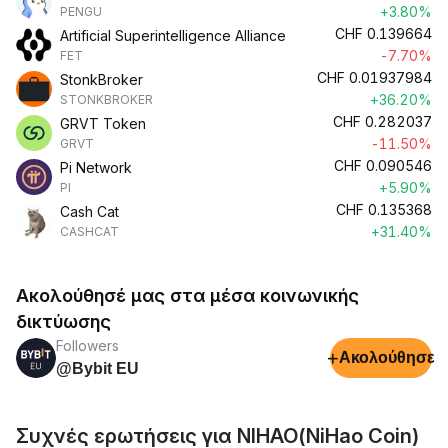
+3.80%
PENGU
CHF
0.139664
Artificial Superintelligence Alliance
-7.70%
FET
CHF
0.01937984
StonkBroker
+36.20%
STONKBROKER
CHF
0.282037
GRVT Token
-11.50%
GRVT
CHF
0.090546
Pi Network
+5.90%
PI
CHF
0.135368
Cash Cat
+31.40%
CASHCAT
Ακολούθησέ μας στα μέσα κοινωνικής
δικτύωσης
Followers
+
Ακολούθησε
@Bybit EU
Συχνές ερωτήσεις για NIHAO(NiHao Coin)