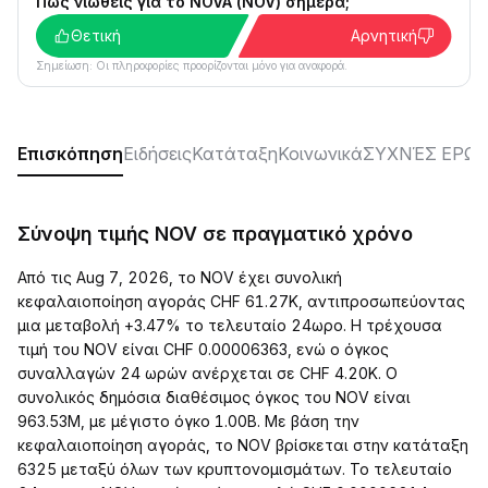
Πώς νιώθεις για το NOVA (NOV) σήμερα;
Θετική
Αρνητική
Σημείωση: Οι πληροφορίες προορίζονται μόνο για αναφορά.
Επισκόπηση
Ειδήσεις
Κατάταξη
Κοινωνικά
ΣΥΧΝΈΣ ΕΡΩΤ
Σύνοψη τιμής NOV σε πραγματικό χρόνο
Από τις Aug 7, 2026, το NOV έχει συνολική
κεφαλαιοποίηση αγοράς CHF 61.27K, αντιπροσωπεύοντας
μια μεταβολή +3.47% το τελευταίο 24ωρο. Η τρέχουσα
τιμή του NOV είναι CHF 0.00006363, ενώ ο όγκος
συναλλαγών 24 ωρών ανέρχεται σε CHF 4.20K. Ο
συνολικός δημόσια διαθέσιμος όγκος του NOV είναι
963.53M, με μέγιστο όγκο 1.00B. Με βάση την
κεφαλαιοποίηση αγοράς, το NOV βρίσκεται στην κατάταξη
6325 μεταξύ όλων των κρυπτονομισμάτων. Το τελευταίο