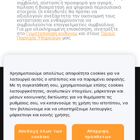
συμβουλή, σύσταση ή προσφορά για αγορά,
πώληση ή διακράτηση για ψηφιακά περιουσιακά
στοιχεία. Οι επενδυτές θα πρέπει να
αξιολογούν ανεξάρτητα την οικονομική τους
κατάσταση και ενθαρρύνονται να
συμβουλεύονται επαγγελματίες συμβούλους.
Για μια ολοκληρωμένη επισκόπηση, ανατρέξτε
στο
Γνωστοποίηση κινδύνου
και στους
Όρους
Παροχής Υπηρεσιών
μας.
Χρησιμοποιούμε απολύτως απαραίτητα cookies για να
λειτουργεί αυτός ο ιστότοπος και να παραμένει ασφαλής.
Πληροφορίες για
Με τη συγκατάθεσή σου, χρησιμοποιούμε επίσης cookies
λειτουργικότητας, αναλυτικών στοιχείων, μάρκετινγκ και
Υπηρεσίες
μέσων κοινωνικής δικτύωσης για να θυμόμαστε τις
ρυθμίσεις σου, να κατανοούμε τη χρήση του ιστοτόπου, να
τον βελτιώνουμε και να υποστηρίζουμε λειτουργίες
Υποστήριξη
μάρκετινγκ και κοινής χρήσης.
Προϊόντα
Αποδοχή όλων των
Απόρριψη
cookies
πρόσθετων