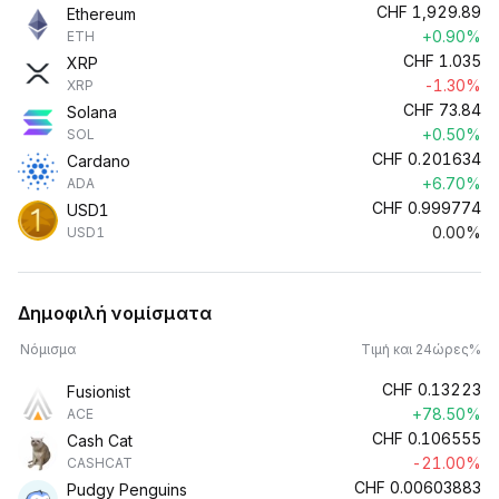
CHF
1,929.89
Ethereum
+0.90%
ETH
CHF
1.035
XRP
-1.30%
XRP
CHF
73.84
Solana
+0.50%
SOL
CHF
0.201634
Cardano
+6.70%
ADA
CHF
0.999774
USD1
0.00%
USD1
Δημοφιλή νομίσματα
Νόμισμα
Τιμή και 24ώρες%
CHF
0.13223
Fusionist
+78.50%
ACE
CHF
0.106555
Cash Cat
-21.00%
CASHCAT
CHF
0.00603883
Pudgy Penguins