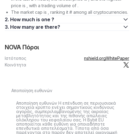
price is , with a trading volume of .
The market cap is , ranking it # among all cryptocurrencies.
2. How much is one ?
3. How many are there?
NOVA Πόροι
Ιστότοπος
nshield.org
WhitePaper
Κοινότητα
Αποποίηση ευθυνών
Αποποίηση ευθυνών Η επένδυση σε περιουσιακά
στοιχεία κρύπτο ενέχει σημαντικούς κινδύνους
αγοράς, συμπεριλαμβανομένης της ακραίας
μεταβλητότητας και της πιθανής απώλειας
ολόκληρου του κεφαλαίου σας. Η Bybit EU
αποποιείται κάθε ευθύνη για οποιαδήποτε
επενδυτικά αποτελέσματα. Τίποτα από όσα
παρέχονται στο παρόν δεν αποτελεί οικονομική