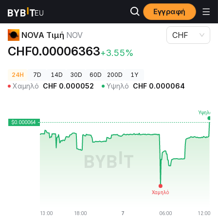
Εγγραφή
Τιμές Κρυπτονομισμάτων
NOVA Τιμή NOV
NOVA Τιμή
NOV
CHF
CHF0.00006363
+3.55%
24H
7D
14D
30D
60D
200D
1Y
Χαμηλό
CHF
0.000052
Υψηλό
CHF
0.000064