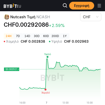
Εγγραφή
Τιμές Κρυπτονομισμάτων
Nutcash Τιμή NCASH
Nutcash Τιμή
NCASH
CHF
CHF0.00292086
+2.59%
24H
7D
14D
30D
60D
200D
1Y
Χαμηλό
CHF
0.002838
Υψηλό
CHF
0.002963