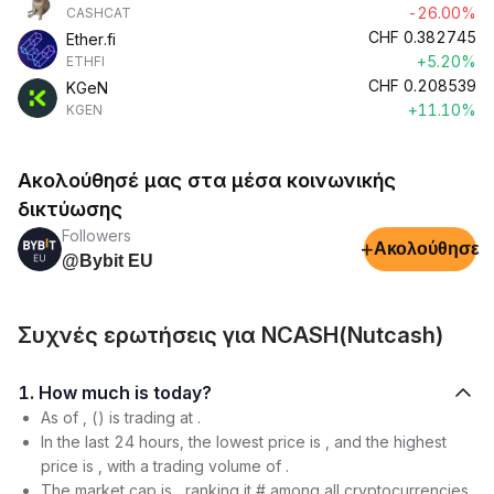
-26.00%
CASHCAT
CHF
0.382745
Ether.fi
+5.20%
ETHFI
CHF
0.208539
KGeN
+11.10%
KGEN
Ακολούθησέ μας στα μέσα κοινωνικής
δικτύωσης
Followers
+
Ακολούθησε
@Bybit EU
Συχνές ερωτήσεις για NCASH(Nutcash)
1. How much is today?
As of , () is trading at .
In the last 24 hours, the lowest price is , and the highest
price is , with a trading volume of .
The market cap is , ranking it # among all cryptocurrencies.