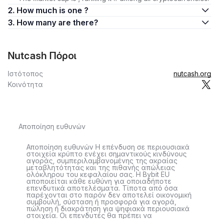
2. How much is one ?
3. How many are there?
Nutcash Πόροι
Ιστότοπος
nutcash.org
Κοινότητα
Αποποίηση ευθυνών
Αποποίηση ευθυνών Η επένδυση σε περιουσιακά
στοιχεία κρύπτο ενέχει σημαντικούς κινδύνους
αγοράς, συμπεριλαμβανομένης της ακραίας
μεταβλητότητας και της πιθανής απώλειας
ολόκληρου του κεφαλαίου σας. Η Bybit EU
αποποιείται κάθε ευθύνη για οποιαδήποτε
επενδυτικά αποτελέσματα. Τίποτα από όσα
παρέχονται στο παρόν δεν αποτελεί οικονομική
συμβουλή, σύσταση ή προσφορά για αγορά,
πώληση ή διακράτηση για ψηφιακά περιουσιακά
στοιχεία. Οι επενδυτές θα πρέπει να