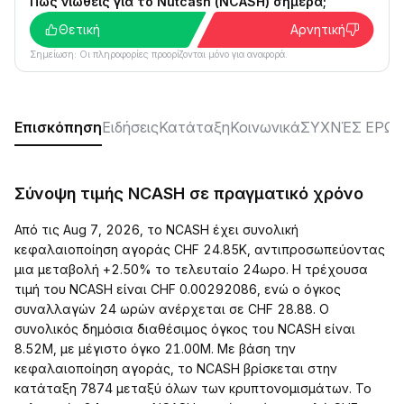
Πώς νιώθεις για το Nutcash (NCASH) σήμερα;
Θετική
Αρνητική
Σημείωση: Οι πληροφορίες προορίζονται μόνο για αναφορά.
Επισκόπηση
Ειδήσεις
Κατάταξη
Κοινωνικά
ΣΥΧΝΈΣ ΕΡΩΤ
Σύνοψη τιμής NCASH σε πραγματικό χρόνο
Από τις Aug 7, 2026, το NCASH έχει συνολική
κεφαλαιοποίηση αγοράς CHF 24.85K, αντιπροσωπεύοντας
μια μεταβολή +2.50% το τελευταίο 24ωρο. Η τρέχουσα
τιμή του NCASH είναι CHF 0.00292086, ενώ ο όγκος
συναλλαγών 24 ωρών ανέρχεται σε CHF 28.88. Ο
συνολικός δημόσια διαθέσιμος όγκος του NCASH είναι
8.52M, με μέγιστο όγκο 21.00M. Με βάση την
κεφαλαιοποίηση αγοράς, το NCASH βρίσκεται στην
κατάταξη 7874 μεταξύ όλων των κρυπτονομισμάτων. Το