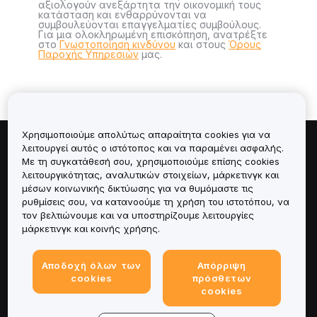
αξιολογούν ανεξάρτητα την οικονομική τους
κατάσταση και ενθαρρύνονται να
συμβουλεύονται επαγγελματίες συμβούλους.
Για μια ολοκληρωμένη επισκόπηση, ανατρέξτε
στο
Γνωστοποίηση κινδύνου
και στους
Όρους
Παροχής Υπηρεσιών
μας.
Χρησιμοποιούμε απολύτως απαραίτητα cookies για να
λειτουργεί αυτός ο ιστότοπος και να παραμένει ασφαλής.
Πληροφορίες για
Με τη συγκατάθεσή σου, χρησιμοποιούμε επίσης cookies
λειτουργικότητας, αναλυτικών στοιχείων, μάρκετινγκ και
Υπηρεσίες
μέσων κοινωνικής δικτύωσης για να θυμόμαστε τις
ρυθμίσεις σου, να κατανοούμε τη χρήση του ιστοτόπου, να
τον βελτιώνουμε και να υποστηρίζουμε λειτουργίες
Υποστήριξη
μάρκετινγκ και κοινής χρήσης.
Προϊόντα
Αποδοχή όλων των
Απόρριψη
cookies
πρόσθετων
Νομικά
cookies