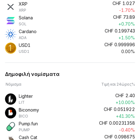
CHF
1.027
XRP
-1.70%
XRP
CHF
73.89
Solana
+0.70%
SOL
CHF
0.199743
Cardano
+1.50%
ADA
CHF
0.999996
USD1
0.00%
USD1
Δημοφιλή νομίσματα
Νόμισμα
Τιμή και 24ώρες%
CHF
2.40
Lighter
+10.00%
LIT
CHF
0.051922
Biconomy
+41.30%
BICO
CHF
0.00231358
Pump.fun
-0.40%
PUMP
CHF
0.098675
Cash Cat