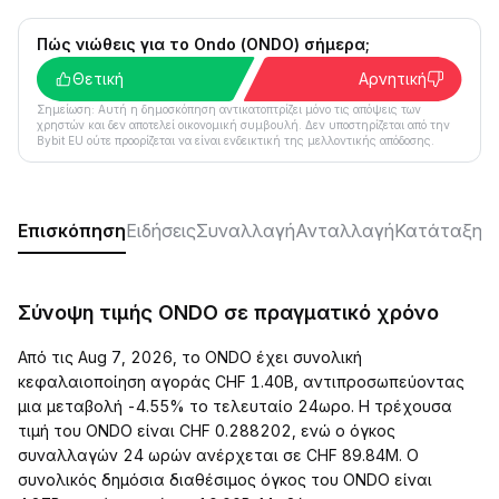
Πώς νιώθεις για το Ondo (ONDO) σήμερα;
Θετική
Αρνητική
Σημείωση: Αυτή η δημοσκόπηση αντικατοπτρίζει μόνο τις απόψεις των
χρηστών και δεν αποτελεί οικονομική συμβουλή. Δεν υποστηρίζεται από την
Bybit EU ούτε προορίζεται να είναι ενδεικτική της μελλοντικής απόδοσης.
Επισκόπηση
Ειδήσεις
Συναλλαγή
Ανταλλαγή
Κατάταξη
Κ
Σύνοψη τιμής ONDO σε πραγματικό χρόνο
Από τις Aug 7, 2026, το ONDO έχει συνολική
κεφαλαιοποίηση αγοράς CHF 1.40B, αντιπροσωπεύοντας
μια μεταβολή -4.55% το τελευταίο 24ωρο. Η τρέχουσα
τιμή του ONDO είναι CHF 0.288202, ενώ ο όγκος
συναλλαγών 24 ωρών ανέρχεται σε CHF 89.84M. Ο
συνολικός δημόσια διαθέσιμος όγκος του ONDO είναι