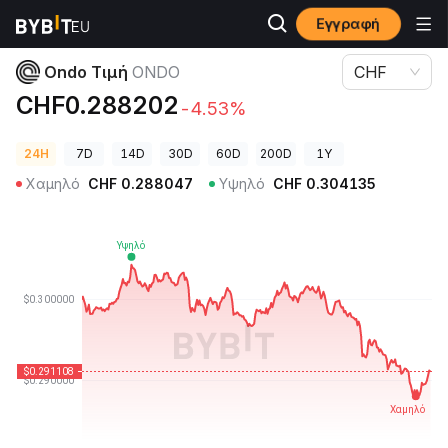
Εγγραφή
Τιμές Κρυπτονομισμάτων
Ondo Τιμή ONDO
Ondo Τιμή
ONDO
CHF
CHF0.288202
-4.53%
24H
7D
14D
30D
60D
200D
1Y
Χαμηλό
CHF
0.288047
Υψηλό
CHF
0.304135