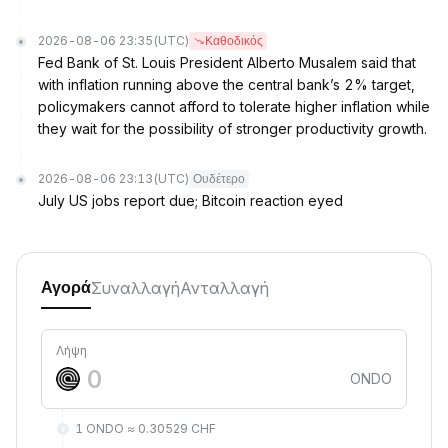
2026-08-06 23:35
(UTC)
Καθοδικός
Fed Bank of St. Louis President Alberto Musalem said that
with inflation running above the central bank’s 2% target,
policymakers cannot afford to tolerate higher inflation while
they wait for the possibility of stronger productivity growth.
2026-08-06 23:13
(UTC)
Ουδέτερο
July US jobs report due; Bitcoin reaction eyed
Συναλλαγή
Ανταλλαγή
Αγορά
Λήψη
ONDO
1 ONDO ≈ 0.30529 CHF