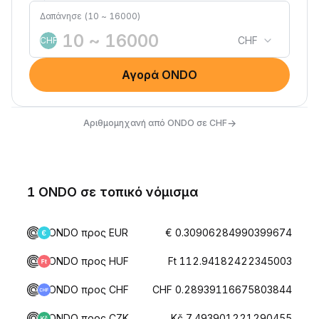
Δαπάνησε (10 ~ 16000)
CHF
CHF
Αγορά ONDO
→
Αριθμομηχανή από ONDO σε CHF
1 ONDO σε τοπικό νόμισμα
ONDO προς EUR
€ 0.30906284990399674
ONDO προς HUF
Ft 112.94182422345003
ONDO προς CHF
CHF 0.28939116675803844
ONDO προς CZK
Kč 7.493901221290455