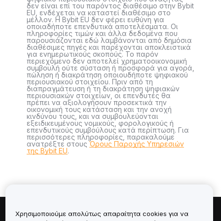
δεν είναι επί του παρόντος διαθέσιμο στην Bybit
EU, ενδέχεται να καταστεί διαθέσιμο στο
μέλλον. Η Bybit EU δεν φέρει ευθύνη για
οποιαδήποτε επενδυτικά αποτελέσματα. Οι
πληροφορίες τιμών και άλλα δεδομένα που
παρουσιάζονται εδώ λαμβάνονται από δημόσια
διαθέσιμες πηγές και παρέχονται αποκλειστικά
για ενημερωτικούς σκοπούς. Το παρόν
περιεχόμενο δεν αποτελεί χρηματοοικονομική
συμβουλή ούτε σύσταση ή προσφορά για αγορά,
πώληση ή διακράτηση οποιουδήποτε ψηφιακού
περιουσιακού στοιχείου. Πριν από τη
διαπραγμάτευση ή τη διακράτηση ψηφιακών
περιουσιακών στοιχείων, οι επενδυτές θα
πρέπει να αξιολογήσουν προσεκτικά την
οικονομική τους κατάσταση και την ανοχή
κινδύνου τους, και να συμβουλεύονται
εξειδικευμένους νομικούς, φορολογικούς ή
επενδυτικούς συμβούλους κατά περίπτωση. Για
περισσότερες πληροφορίες, παρακαλούμε
ανατρέξτε στους
Όρους Παροχής Υπηρεσιών
της Bybit EU
.
Χρησιμοποιούμε απολύτως απαραίτητα cookies για να
Πληροφορίες για