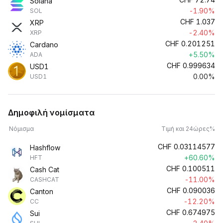
Solana
-1.90%
SOL
CHF
1.037
XRP
-2.40%
XRP
CHF
0.201251
Cardano
+5.50%
ADA
CHF
0.999634
USD1
0.00%
USD1
Δημοφιλή νομίσματα
Νόμισμα
Τιμή και 24ώρες%
CHF
0.03114577
Hashflow
+60.60%
HFT
CHF
0.100511
Cash Cat
-11.00%
CASHCAT
CHF
0.090036
Canton
-12.20%
CC
CHF
0.674975
Sui