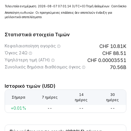
Τελευταία ενημέρωση: 2026-08-07 07:01:14
(UTC+0)
Πηγή δεδομένων: CoinGecko
Αποποίηση ευθυνών: Οι προηγούμενες επιδόσεις δεν αποτελούν ένδειξη για
μελλοντικά αποτελέσματα.
Στατιστικά στοιχεία Τιμών
Κεφαλαιοποίηση αγοράς
10.81K
Όγκος 24Ω
88.51
Υψηλότερη τιμή (ATH)
0.00003551
Συνολικός δημόσια διαθέσιμος όγκος
70.56B
Ιστορικό τιμών (USD)
14
30
Σήμερα
7 ημέρες
ημέρες
ημέρες
+0.01%
--
--
--