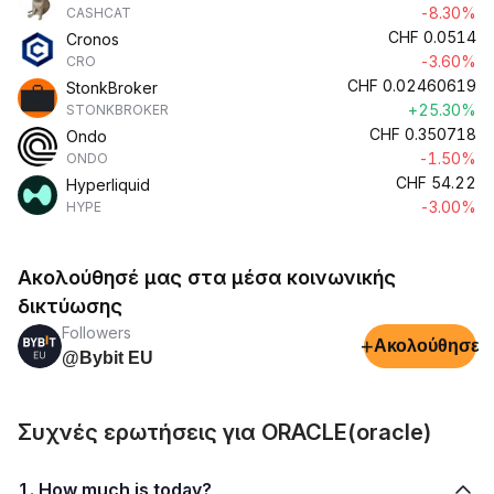
-8.30%
CASHCAT
CHF
0.0514
Cronos
-3.60%
CRO
CHF
0.02460619
StonkBroker
+25.30%
STONKBROKER
CHF
0.350718
Ondo
-1.50%
ONDO
CHF
54.22
Hyperliquid
-3.00%
HYPE
Ακολούθησέ μας στα μέσα κοινωνικής
δικτύωσης
Followers
+
Ακολούθησε
@Bybit EU
Συχνές ερωτήσεις για ORACLE(oracle)
1. How much is today?