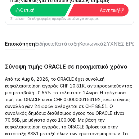
Πώς νιώθεις για το oracle (ORACLE) σήμερα;
Θετική
Αρνητική
Σημείωση: Οι πληροφορίες προορίζονται μόνο για αναφορά.
Επισκόπηση
Ειδήσεις
Κατάταξη
Κοινωνικά
ΣΥΧΝΈΣ ΕΡΩΤ
Σύνοψη τιμής ORACLE σε πραγματικό χρόνο
Από τις Aug 8, 2026, το ORACLE έχει συνολική
κεφαλαιοποίηση αγοράς CHF 10.81K, αντιπροσωπεύοντας
μια μεταβολή -0.55% το τελευταίο 24ωρο. Η τρέχουσα
τιμή του ORACLE είναι CHF 0.000000153192, ενώ ο όγκος
συναλλαγών 24 ωρών ανέρχεται σε CHF 88.51. Ο
συνολικός δημόσια διαθέσιμος όγκος του ORACLE είναι
70.56B, με μέγιστο όγκο 100.00B. Με βάση την
κεφαλαιοποίηση αγοράς, το ORACLE βρίσκεται στην
κατάταξη 8881 μεταξύ όλων των κρυπτονομισμάτων. Το