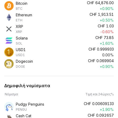
CHF
64,876.00
Bitcoin
+0.90%
BTC
CHF
1,913.51
Ethereum
+0.50%
ETH
CHF
1.03
XRP
-0.60%
XRP
CHF
73.85
Solana
+1.60%
SOL
CHF
0.999933
USD1
0.00%
USD1
CHF
0.069904
Dogecoin
+0.90%
DOGE
Δημοφιλή νομίσματα
Νόμισμα
Τιμή και 24ώρες%
CHF
0.00609133
Pudgy Penguins
+1.90%
PENGU
CHF
0.092657
Cash Cat