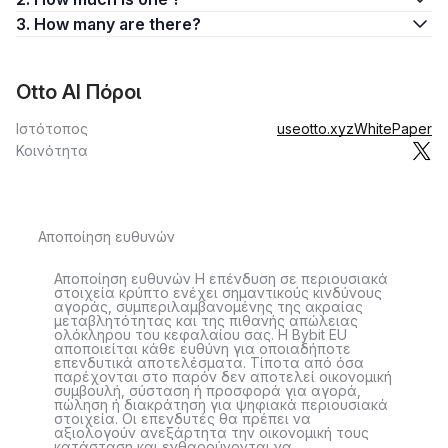
3. How many are there?
Otto AI Πόροι
Ιστότοπος
useotto.xyz
WhitePaper
Κοινότητα
Αποποίηση ευθυνών
Αποποίηση ευθυνών Η επένδυση σε περιουσιακά
στοιχεία κρύπτο ενέχει σημαντικούς κινδύνους
αγοράς, συμπεριλαμβανομένης της ακραίας
μεταβλητότητας και της πιθανής απώλειας
ολόκληρου του κεφαλαίου σας. Η Bybit EU
αποποιείται κάθε ευθύνη για οποιαδήποτε
επενδυτικά αποτελέσματα. Τίποτα από όσα
παρέχονται στο παρόν δεν αποτελεί οικονομική
συμβουλή, σύσταση ή προσφορά για αγορά,
πώληση ή διακράτηση για ψηφιακά περιουσιακά
στοιχεία. Οι επενδυτές θα πρέπει να
αξιολογούν ανεξάρτητα την οικονομική τους
κατάσταση και ενθαρρύνονται να