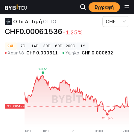
Εγγραφή
Τιμές Κρυπτονομισμάτων
Otto AI Τιμή OTTO
Otto AI Τιμή
OTTO
CHF
CHF0.00061536
-1.25%
24H
7D
14D
30D
60D
200D
1Y
Χαμηλό
CHF
0.000611
Υψηλό
CHF
0.000632