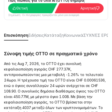
Πώς νιώθεις για το Otto AI (OTTO) σήμερα;
Θετική
Αρνητική
Σημείωση: Οι πληροφορίες προορίζονται μόνο για αναφορά.
Επισκόπηση
Ειδήσεις
Κατάταξη
Κοινωνικά
ΣΥΧΝΈΣ ΕΡΩΤ
Σύνοψη τιμής OTTO σε πραγματικό χρόνο
Από τις Aug 7, 2026, το OTTO έχει συνολική
κεφαλαιοποίηση αγοράς CHF 277.37K,
αντιπροσωπεύοντας μια μεταβολή -1.26% το τελευταίο
24ωρο. Η τρέχουσα τιμή του OTTO είναι CHF 0.00061536,
ενώ ο όγκος συναλλαγών 24 ωρών ανέρχεται σε CHF
108.90. Ο συνολικός δημόσια διαθέσιμος όγκος του OTTO
είναι 450.77M, με μέγιστο όγκο 1.00B. Με βάση την
κεφαλαιοποίηση αγοράς, το OTTO βρίσκεται στην
κατάταξη 4037 μεταξύ όλων των κρυπτονομισμάτων. Το