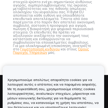
στοιχεία κρύπτο ενέχει σημαντικούς κινδύνους
αγοράς, συμπεριλαμβανομένης της ακραίας
μεταβλητότητας και της πιθανής απώλειας
ολόκληρου του κεφαλαίου σας. Η Bybit EU
αποποιείται κάθε ευθύνη για οποιαδήποτε
επενδυτικά αποτελέσματα. Τίποτα από όσα
παρέχονται στο παρόν δεν αποτελεί οικονομική
συμβουλή, σύσταση ή προσφορά για αγορά,
πώληση ή διακράτηση για ψηφιακά περιουσιακά
στοιχεία. Οι επενδυτές θα πρέπει να
αξιολογούν ανεξάρτητα την οικονομική τους
κατάσταση και ενθαρρύνονται να
συμβουλεύονται επαγγελματίες συμβούλους.
Για μια ολοκληρωμένη επισκόπηση, ανατρέξτε
στο
Γνωστοποίηση κινδύνου
και στους
Όρους
Παροχής Υπηρεσιών
μας.
Χρησιμοποιούμε απολύτως απαραίτητα cookies για να
λειτουργεί αυτός ο ιστότοπος και να παραμένει ασφαλής.
Πληροφορίες για
Με τη συγκατάθεσή σου, χρησιμοποιούμε επίσης cookies
λειτουργικότητας, αναλυτικών στοιχείων, μάρκετινγκ και
Υπηρεσίες
μέσων κοινωνικής δικτύωσης για να θυμόμαστε τις
ρυθμίσεις σου, να κατανοούμε τη χρήση του ιστοτόπου, να
τον βελτιώνουμε και να υποστηρίζουμε λειτουργίες