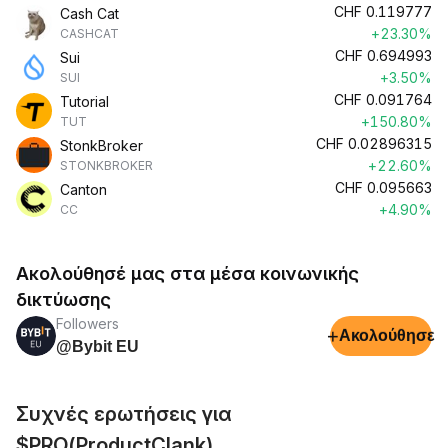
CHF
0.119777
Cash Cat
+23.30%
CASHCAT
CHF
0.694993
Sui
+3.50%
SUI
CHF
0.091764
Tutorial
+150.80%
TUT
CHF
0.02896315
StonkBroker
+22.60%
STONKBROKER
CHF
0.095663
Canton
+4.90%
CC
Ακολούθησέ μας στα μέσα κοινωνικής
δικτύωσης
Followers
+
Ακολούθησε
@Bybit EU
Συχνές ερωτήσεις για
$PRO(ProductClank)