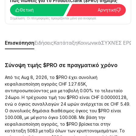
Πώς νιώθεις για το ProductClank ($PRO) σήμερα;
Θετική
Αρνητική
Σημείωση: Οι πληροφορίες προορίζονται μόνο για αναφορά.
Επισκόπηση
Ειδήσεις
Κατάταξη
Κοινωνικά
ΣΥΧΝΈΣ ΕΡΩΤ
Σύνοψη τιμής $PRO σε πραγματικό χρόνο
Από τις Aug 8, 2026, το $PRO έχει συνολική
κεφαλαιοποίηση αγοράς CHF 127.65K,
αντιπροσωπεύοντας μια μεταβολή 0.00% το τελευταίο
24ωρο. Η τρέχουσα τιμή του $PRO είναι CHF 0.00000128,
ενώ ο όγκος συναλλαγών 24 ωρών ανέρχεται σε CHF 5.49.
Ο συνολικός δημόσια διαθέσιμος όγκος του $PRO είναι
100.00B, με μέγιστο όγκο 100.00B. Με βάση την
κεφαλαιοποίηση αγοράς, το $PRO βρίσκεται στην
κατάταξη 5083 μεταξύ όλων των κρυπτονομισμάτων. Το