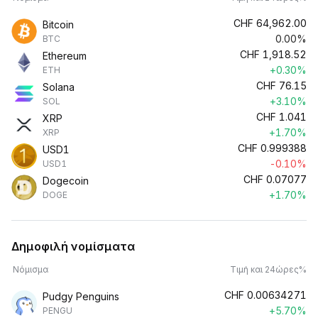
CHF
64,962.00
Bitcoin
0.00%
BTC
CHF
1,918.52
Ethereum
+0.30%
ETH
CHF
76.15
Solana
+3.10%
SOL
CHF
1.041
XRP
+1.70%
XRP
CHF
0.999388
USD1
-0.10%
USD1
CHF
0.07077
Dogecoin
+1.70%
DOGE
Δημοφιλή νομίσματα
Νόμισμα
Τιμή και 24ώρες%
CHF
0.00634271
Pudgy Penguins
+5.70%
PENGU