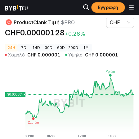
Εγγραφή
Τιμές Κρυπτονομισμάτων
ProductClank Τιμή $PRO
ProductClank Τιμή
$PRO
CHF
CHF0.00000128
+0.28%
24H
7D
14D
30D
60D
200D
1Y
Χαμηλό
CHF
0.000001
Υψηλό
CHF
0.000001