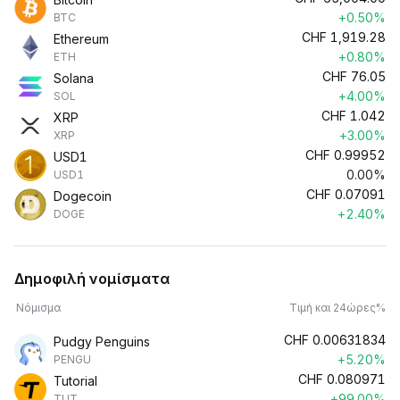
+0.50%
BTC
CHF
1,919.28
Ethereum
+0.80%
ETH
CHF
76.05
Solana
+4.00%
SOL
CHF
1.042
XRP
+3.00%
XRP
CHF
0.99952
USD1
0.00%
USD1
CHF
0.07091
Dogecoin
+2.40%
DOGE
Δημοφιλή νομίσματα
Νόμισμα
Τιμή και 24ώρες%
CHF
0.00631834
Pudgy Penguins
+5.20%
PENGU
CHF
0.080971
Tutorial
+99.00%
TUT