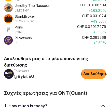
CHF
0.0108404
Jimothy The Raccoon
+163.20%
JIMOTHY
CHF
0.031024
StonkBroker
+49.50%
STONKBROKER
CHF
0.02917279
Pons
+3.50%
PONS
CHF
0.091566
Pi Network
+3.50%
PI
Ακολούθησέ μας στα μέσα κοινωνικής
δικτύωσης
Followers
+
Ακολούθησε
@Bybit EU
Συχνές ερωτήσεις για QNT(Quant)
1. How much is today?