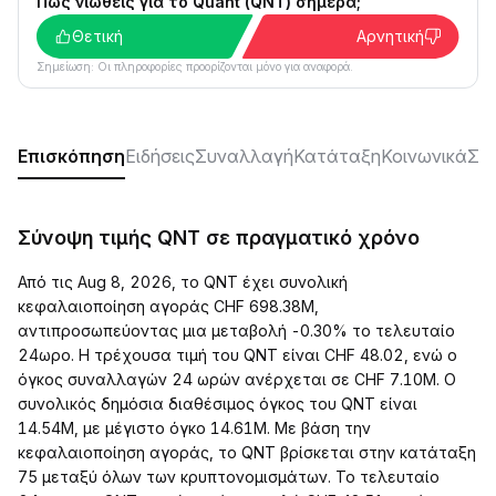
Πώς νιώθεις για το Quant (QNT) σήμερα;
Θετική
Αρνητική
Σημείωση: Οι πληροφορίες προορίζονται μόνο για αναφορά.
Επισκόπηση
Ειδήσεις
Συναλλαγή
Κατάταξη
Κοινωνικά
ΣΥ
Σύνοψη τιμής QNT σε πραγματικό χρόνο
Από τις Aug 8, 2026, το QNT έχει συνολική
κεφαλαιοποίηση αγοράς CHF 698.38M,
αντιπροσωπεύοντας μια μεταβολή -0.30% το τελευταίο
24ωρο. Η τρέχουσα τιμή του QNT είναι CHF 48.02, ενώ ο
όγκος συναλλαγών 24 ωρών ανέρχεται σε CHF 7.10M. Ο
συνολικός δημόσια διαθέσιμος όγκος του QNT είναι
14.54M, με μέγιστο όγκο 14.61M. Με βάση την
κεφαλαιοποίηση αγοράς, το QNT βρίσκεται στην κατάταξη
75 μεταξύ όλων των κρυπτονομισμάτων. Το τελευταίο