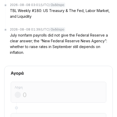
2026-08-08 03:01
(UTC)
Ουδέτερο
TBL Weekly #180: US Treasury & The Fed, Labor Market,
and Liquidity
2026-08-08 01:39
(UTC)
Ουδέτερο
July nonfarm payrolls did not give the Federal Reserve a
clear answer; the “New Federal Reserve News Agency”:
whether to raise rates in September still depends on
inflation.
Αγορά
Λήψη