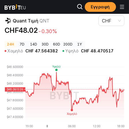
Εγγραφή
Τιμές Κρυπτονομισμάτων
Quant Τιμή QNT
Quant Τιμή
QNT
CHF
CHF48.02
-0.30%
24H
7D
14D
30D
60D
200D
1Y
Χαμηλό
CHF
47.564382
Υψηλό
CHF
48.470517