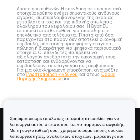
Αποποίηση ευθυνών Η επένδυση σε περιουσιακά
στοιχεία κρύπτο ενέχει σημαντικούς κινδύνους
αγοράς, συμπεριλαμβανομένης της ακραίας
μεταβλητότητας και της πιθανής απώλειας
ολόκληρου του κεφαλαίου σας. Η Bybit EU
αποποιείται κάθε ευθύνη για οποιαδήποτε
επενδυτικά αποτελέσματα. Τίποτα από όσα
παρέχονται στο παρόν δεν αποτελεί οικονομική
συμβουλή, σύσταση ή προσφορά για αγορά,
πώληση ή διακράτηση για ψηφιακά περιουσιακά
στοιχεία. Οι επενδυτές θα πρέπει να
αξιολογούν ανεξάρτητα την οικονομική τους
κατάσταση και ενθαρρύνονται να
συμβουλεύονται επαγγελματίες συμβούλους.
Για μια ολοκληρωμένη επισκόπηση, ανατρέξτε
στο
Γνωστοποίηση κινδύνου
και στους
Όρους
Παροχής Υπηρεσιών
μας.
Χρησιμοποιούμε απολύτως απαραίτητα cookies για να
Πληροφορίες για
λειτουργεί αυτός ο ιστότοπος και να παραμένει ασφαλής.
Με τη συγκατάθεσή σου, χρησιμοποιούμε επίσης cookies
λειτουργικότητας, αναλυτικών στοιχείων, μάρκετινγκ και
Υπηρεσίες