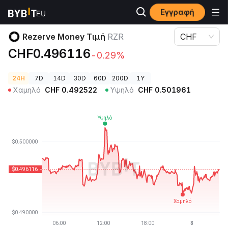
Εγγραφή
Τιμές Κρυπτονομισμάτων
Rezerve Money Τιμή RZR
Rezerve Money Τιμή
RZR
CHF
CHF0.496116
-0.29%
24H
7D
14D
30D
60D
200D
1Y
Χαμηλό
CHF
0.492522
Υψηλό
CHF
0.501961