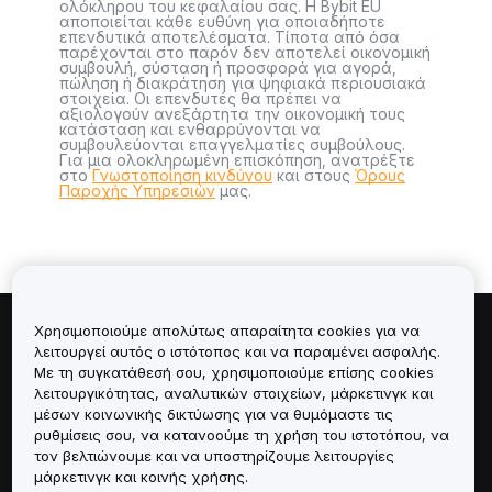
ολόκληρου του κεφαλαίου σας. Η Bybit EU
αποποιείται κάθε ευθύνη για οποιαδήποτε
επενδυτικά αποτελέσματα. Τίποτα από όσα
παρέχονται στο παρόν δεν αποτελεί οικονομική
συμβουλή, σύσταση ή προσφορά για αγορά,
πώληση ή διακράτηση για ψηφιακά περιουσιακά
στοιχεία. Οι επενδυτές θα πρέπει να
αξιολογούν ανεξάρτητα την οικονομική τους
κατάσταση και ενθαρρύνονται να
συμβουλεύονται επαγγελματίες συμβούλους.
Για μια ολοκληρωμένη επισκόπηση, ανατρέξτε
στο
Γνωστοποίηση κινδύνου
και στους
Όρους
Παροχής Υπηρεσιών
μας.
Χρησιμοποιούμε απολύτως απαραίτητα cookies για να
Πληροφορίες για
λειτουργεί αυτός ο ιστότοπος και να παραμένει ασφαλής.
Με τη συγκατάθεσή σου, χρησιμοποιούμε επίσης cookies
λειτουργικότητας, αναλυτικών στοιχείων, μάρκετινγκ και
Υπηρεσίες
μέσων κοινωνικής δικτύωσης για να θυμόμαστε τις
ρυθμίσεις σου, να κατανοούμε τη χρήση του ιστοτόπου, να
Υποστήριξη
τον βελτιώνουμε και να υποστηρίζουμε λειτουργίες
μάρκετινγκ και κοινής χρήσης.