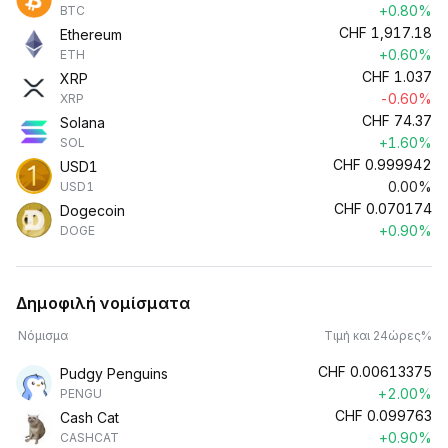
+0.80%
BTC
CHF
1,917.18
Ethereum
+0.60%
ETH
CHF
1.037
XRP
-0.60%
XRP
CHF
74.37
Solana
+1.60%
SOL
CHF
0.999942
USD1
0.00%
USD1
CHF
0.070174
Dogecoin
+0.90%
DOGE
Δημοφιλή νομίσματα
Νόμισμα
Τιμή και 24ώρες%
CHF
0.00613375
Pudgy Penguins
+2.00%
PENGU
CHF
0.099763
Cash Cat
+0.90%
CASHCAT