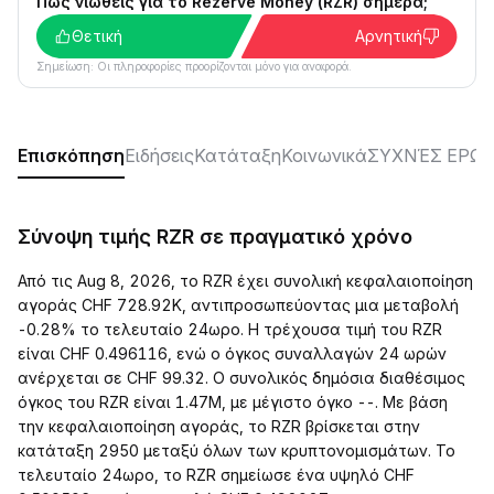
Πώς νιώθεις για το Rezerve Money (RZR) σήμερα;
Θετική
Αρνητική
Σημείωση: Οι πληροφορίες προορίζονται μόνο για αναφορά.
Επισκόπηση
Ειδήσεις
Κατάταξη
Κοινωνικά
ΣΥΧΝΈΣ ΕΡΩΤ
Σύνοψη τιμής RZR σε πραγματικό χρόνο
Από τις Aug 8, 2026, το RZR έχει συνολική κεφαλαιοποίηση
αγοράς CHF 728.92K, αντιπροσωπεύοντας μια μεταβολή
-0.28% το τελευταίο 24ωρο. Η τρέχουσα τιμή του RZR
είναι CHF 0.496116, ενώ ο όγκος συναλλαγών 24 ωρών
ανέρχεται σε CHF 99.32. Ο συνολικός δημόσια διαθέσιμος
όγκος του RZR είναι 1.47M, με μέγιστο όγκο --. Με βάση
την κεφαλαιοποίηση αγοράς, το RZR βρίσκεται στην
κατάταξη 2950 μεταξύ όλων των κρυπτονομισμάτων. Το
τελευταίο 24ωρο, το RZR σημείωσε ένα υψηλό CHF