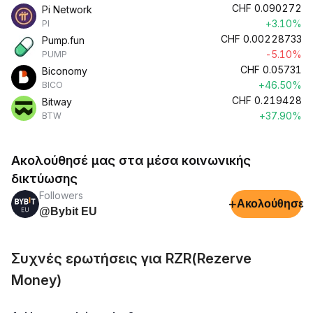
CHF
0.090272
Pi Network
+3.10%
PI
CHF
0.00228733
Pump.fun
-5.10%
PUMP
CHF
0.05731
Biconomy
+46.50%
BICO
CHF
0.219428
Bitway
+37.90%
BTW
Ακολούθησέ μας στα μέσα κοινωνικής
δικτύωσης
Followers
+
Ακολούθησε
@Bybit EU
Συχνές ερωτήσεις για RZR(Rezerve
Money)