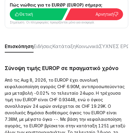
Πώς νιώθεις για το EURØP (EUROP) σήμερα;
Θετική
Αρνητική
Σημείωση: Οι πληροφορίες προορίζονται μόνο για αναφορά.
Επισκόπηση
Ειδήσεις
Κατάταξη
Κοινωνικά
ΣΥΧΝΈΣ ΕΡΩΤ
Σύνοψη τιμής EUROP σε πραγματικό χρόνο
Από τις Aug 8, 2026, το EUROP έχει συνολική
κεφαλαιοποίηση αγοράς CHF 6.90M, αντιπροσωπεύοντας
μια μεταβολή -0.02% το τελευταίο 24ωρο. Η τρέχουσα
τιμή του EUROP είναι CHF 0.93448, ενώ ο όγκος
συναλλαγών 24 ωρών ανέρχεται σε CHF 19.29K. Ο
συνολικός δημόσια διαθέσιμος όγκος του EUROP είναι
7.38M, με μέγιστο όγκο --. Με βάση την κεφαλαιοποίηση
αγοράς, το EUROP βρίσκεται στην κατάταξη 1251 μεταξύ
όλων των κρυπτονομισμάτων. Το τελευταίο 24ωρο, το