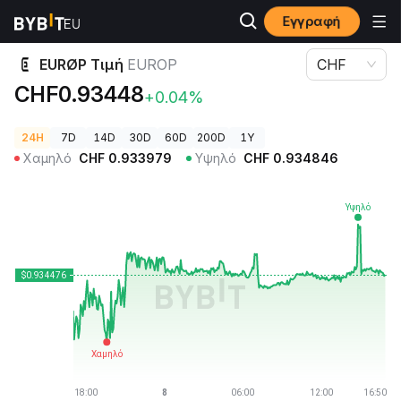
Εγγραφή
Τιμές Κρυπτονομισμάτων
EURØP Τιμή EUROP
EURØP Τιμή
EUROP
CHF
CHF0.93448
+0.04%
24H
7D
14D
30D
60D
200D
1Y
Χαμηλό
CHF
0.933979
Υψηλό
CHF
0.934846