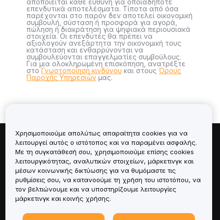
αποποιείται κάθε ευθύνη για οποιαδήποτε
επενδυτικά αποτελέσματα. Τίποτα από όσα
παρέχονται στο παρόν δεν αποτελεί οικονομική
συμβουλή, σύσταση ή προσφορά για αγορά,
πώληση ή διακράτηση για ψηφιακά περιουσιακά
στοιχεία. Οι επενδυτές θα πρέπει να
αξιολογούν ανεξάρτητα την οικονομική τους
κατάσταση και ενθαρρύνονται να
συμβουλεύονται επαγγελματίες συμβούλους.
Για μια ολοκληρωμένη επισκόπηση, ανατρέξτε
στο
Γνωστοποίηση κινδύνου
και στους
Όρους
Παροχής Υπηρεσιών
μας.
Χρησιμοποιούμε απολύτως απαραίτητα cookies για να
λειτουργεί αυτός ο ιστότοπος και να παραμένει ασφαλής.
Πληροφορίες για
Με τη συγκατάθεσή σου, χρησιμοποιούμε επίσης cookies
λειτουργικότητας, αναλυτικών στοιχείων, μάρκετινγκ και
Υπηρεσίες
μέσων κοινωνικής δικτύωσης για να θυμόμαστε τις
ρυθμίσεις σου, να κατανοούμε τη χρήση του ιστοτόπου, να
τον βελτιώνουμε και να υποστηρίζουμε λειτουργίες
Υποστήριξη
μάρκετινγκ και κοινής χρήσης.
Προϊόντα