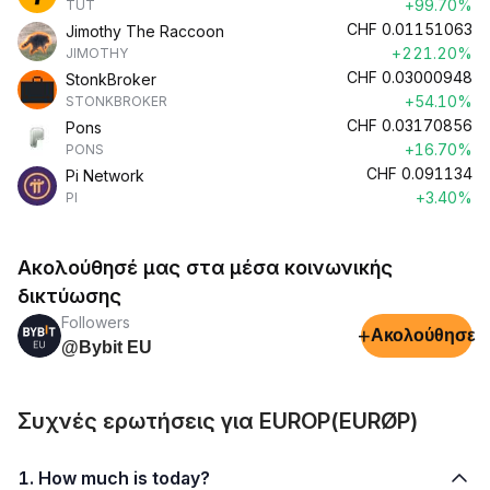
+99.70%
TUT
CHF
0.01151063
Jimothy The Raccoon
+221.20%
JIMOTHY
CHF
0.03000948
StonkBroker
+54.10%
STONKBROKER
CHF
0.03170856
Pons
+16.70%
PONS
CHF
0.091134
Pi Network
+3.40%
PI
Ακολούθησέ μας στα μέσα κοινωνικής
δικτύωσης
Followers
+
Ακολούθησε
@Bybit EU
Συχνές ερωτήσεις για EUROP(EURØP)
1. How much is today?