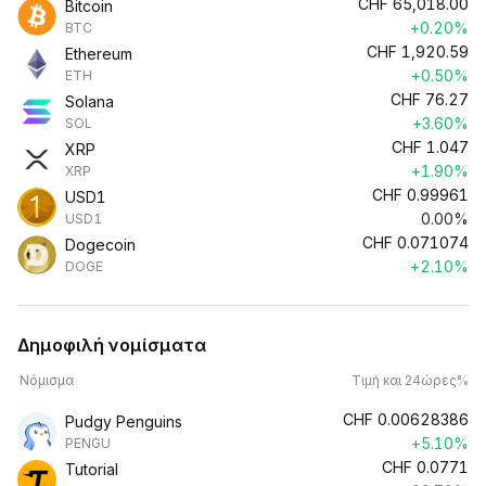
CHF
65,018.00
Bitcoin
+0.20%
BTC
CHF
1,920.59
Ethereum
+0.50%
ETH
CHF
76.27
Solana
+3.60%
SOL
CHF
1.047
XRP
+1.90%
XRP
CHF
0.99961
USD1
0.00%
USD1
CHF
0.071074
Dogecoin
+2.10%
DOGE
Δημοφιλή νομίσματα
Νόμισμα
Τιμή και 24ώρες%
CHF
0.00628386
Pudgy Penguins
+5.10%
PENGU
CHF
0.0771
Tutorial