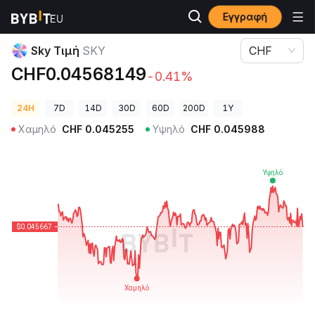
Εγγραφή
Τιμές Κρυπτονομισμάτων
Sky Τιμή SKY
Sky Τιμή
SKY
CHF
CHF0.04568149
-0.41%
24H
7D
14D
30D
60D
200D
1Y
Χαμηλό
CHF
0.045255
Υψηλό
CHF
0.045988