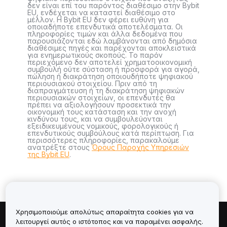
δεν είναι επί του παρόντος διαθέσιμο στην Bybit
EU, ενδέχεται να καταστεί διαθέσιμο στο
μέλλον. Η Bybit EU δεν φέρει ευθύνη για
οποιαδήποτε επενδυτικά αποτελέσματα. Οι
πληροφορίες τιμών και άλλα δεδομένα που
παρουσιάζονται εδώ λαμβάνονται από δημόσια
διαθέσιμες πηγές και παρέχονται αποκλειστικά
για ενημερωτικούς σκοπούς. Το παρόν
περιεχόμενο δεν αποτελεί χρηματοοικονομική
συμβουλή ούτε σύσταση ή προσφορά για αγορά,
πώληση ή διακράτηση οποιουδήποτε ψηφιακού
περιουσιακού στοιχείου. Πριν από τη
διαπραγμάτευση ή τη διακράτηση ψηφιακών
περιουσιακών στοιχείων, οι επενδυτές θα
πρέπει να αξιολογήσουν προσεκτικά την
οικονομική τους κατάσταση και την ανοχή
κινδύνου τους, και να συμβουλεύονται
εξειδικευμένους νομικούς, φορολογικούς ή
επενδυτικούς συμβούλους κατά περίπτωση. Για
περισσότερες πληροφορίες, παρακαλούμε
ανατρέξτε στους
Όρους Παροχής Υπηρεσιών
της Bybit EU
.
Χρησιμοποιούμε απολύτως απαραίτητα cookies για να
λειτουργεί αυτός ο ιστότοπος και να παραμένει ασφαλής.
Πληροφορίες για