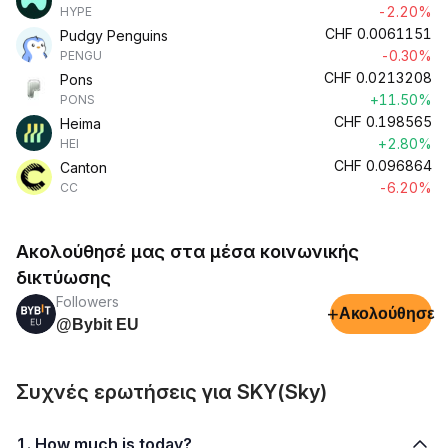
-2.20%
HYPE
CHF
0.0061151
Pudgy Penguins
-0.30%
PENGU
CHF
0.0213208
Pons
+11.50%
PONS
CHF
0.198565
Heima
+2.80%
HEI
CHF
0.096864
Canton
-6.20%
CC
Ακολούθησέ μας στα μέσα κοινωνικής
δικτύωσης
Followers
+
Ακολούθησε
@Bybit EU
Συχνές ερωτήσεις για SKY(Sky)
1. How much is today?