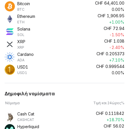
CHF
64,401.00
Bitcoin
0.00%
BTC
CHF
1,906.95
Ethereum
+1.00%
ETH
CHF
72.94
Solana
-1.50%
SOL
CHF
1.038
XRP
-2.40%
XRP
CHF
0.205373
Cardano
+7.10%
ADA
CHF
0.999544
USD1
0.00%
USD1
Δημοφιλή νομίσματα
Νόμισμα
Τιμή και 24ώρες%
CHF
0.111842
Cash Cat
+18.70%
CASHCAT
CHF
56.02
Hyperliquid