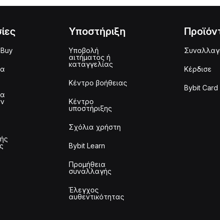
ίες
Υποστήριξη
Προϊόν
 Buy
Υποβολή
Συναλλαγ
αιτήματος ή
καταγγελίας
μα
Κέρδισε
Κέντρο βοήθειας
Bybit Card
μα
ων
Κέντρο
υποστήριξης
Σχόλια χρήστη
τής
ς
Bybit Learn
Προμήθεια
συναλλαγής
Έλεγχος
αυθεντικότητας