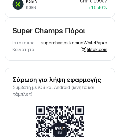
CHF
0.19907
KGeN
+10.40%
KGEN
Super Champs Πόροι
Ιστότοπος
superchamps.komi.io
WhitePaper
Κοινότητα
tiktok.com
Σάρωση για λήψη εφαρμογής
Συμβατή με iOS και Android (κινητά και
τάμπλετ)