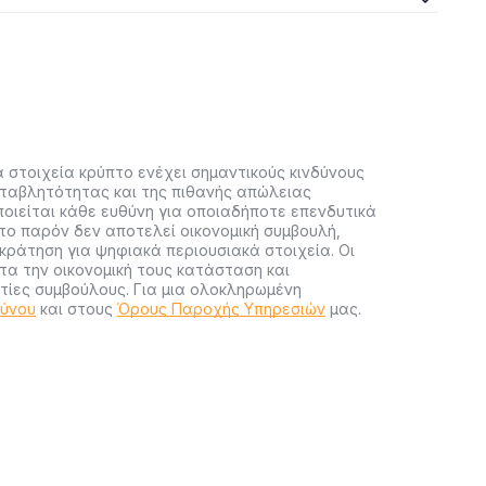
 στοιχεία κρύπτο ενέχει σημαντικούς κινδύνους
ταβλητότητας και της πιθανής απώλειας
ποιείται κάθε ευθύνη για οποιαδήποτε επενδυτικά
ο παρόν δεν αποτελεί οικονομική συμβουλή,
ράτηση για ψηφιακά περιουσιακά στοιχεία. Οι
α την οικονομική τους κατάσταση και
ίες συμβούλους. Για μια ολοκληρωμένη
δύνου
και στους
Όρους Παροχής Υπηρεσιών
μας.