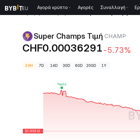
Αγορά κρύπτο
Αγορές
Συναλλαγή
Ερ
Τιμές Κρυπτονομισμάτων
Super Champs Τιμή CH
Super Champs Τιμή
CHAMP
CHF0.00036291
-5.73%
24H
7D
14D
30D
60D
200D
1Y