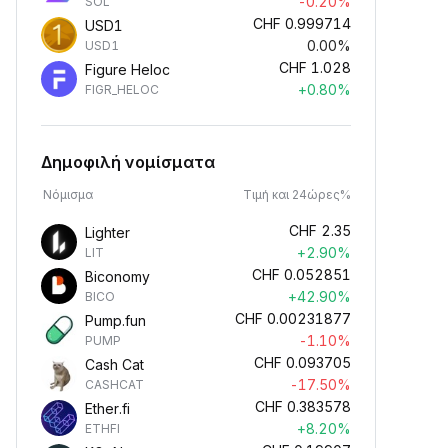
-0.20%
SOL
CHF
0.999714
USD1
0.00%
USD1
CHF
1.028
Figure Heloc
+0.80%
FIGR_HELOC
Δημοφιλή νομίσματα
Νόμισμα
Τιμή και 24ώρες%
CHF
2.35
Lighter
+2.90%
LIT
CHF
0.052851
Biconomy
+42.90%
BICO
CHF
0.00231877
Pump.fun
-1.10%
PUMP
CHF
0.093705
Cash Cat
-17.50%
CASHCAT
CHF
0.383578
Ether.fi
+8.20%
ETHFI