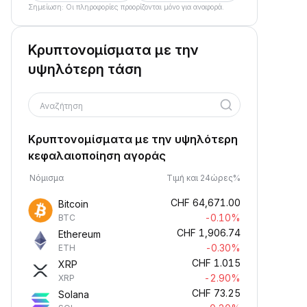
Σημείωση: Οι πληροφορίες προορίζονται μόνο για αναφορά.
Κρυπτονομίσματα με την
υψηλότερη τάση
Αναζήτηση
Κρυπτονομίσματα με την υψηλότερη
κεφαλαιοποίηση αγοράς
Νόμισμα
Τιμή και 24ώρες%
CHF
64,671.00
Bitcoin
-0.10%
BTC
CHF
1,906.74
Ethereum
-0.30%
ETH
CHF
1.015
XRP
-2.90%
XRP
CHF
73.25
Solana