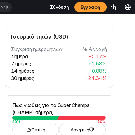
Εγγραφή
Σύνδεση
Ιστορικό τιμών (USD)
Σύγκριση ημερομηνιών
% Αλλαγή
Σήμερα
-5.17%
7 ημέρες
+1.58%
14 ημέρες
+0.88%
30 ημέρες
-24.34%
Πώς νιώθεις για το Super Champs
(CHAMP) σήμερα;
50
%
50
%
Θετική
Αρνητική