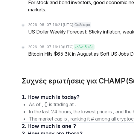
For stock and bond investors, good economic new
markets.
2026-08-07 16:21
(UTC)
Ουδέτερο
US Dollar Weekly Forecast: Sticky inflation, wea
2026-08-07 16:13
(UTC)
Ανοδικός
Bitcoin Hits $65.3K in August as Soft US Jobs D
Συχνές ερωτήσεις για CHAMP(S
1. How much is today?
As of , () is trading at .
In the last 24 hours, the lowest price is , and the 
The market cap is , ranking it # among all cryptoc
2. How much is one ?
3. How many are there?