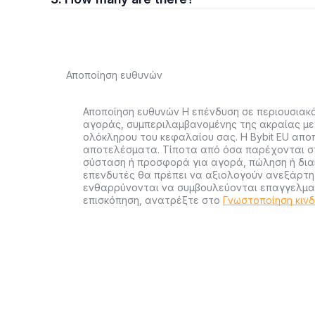
Αποποίηση ευθυνών
Αποποίηση ευθυνών Η επένδυση σε περιουσιακά
αγοράς, συμπεριλαμβανομένης της ακραίας με
ολόκληρου του κεφαλαίου σας. Η Bybit EU απο
αποτελέσματα. Τίποτα από όσα παρέχονται στ
σύσταση ή προσφορά για αγορά, πώληση ή διακ
επενδυτές θα πρέπει να αξιολογούν ανεξάρτητ
ενθαρρύνονται να συμβουλεύονται επαγγελματ
επισκόπηση, ανατρέξτε στο
Γνωστοποίηση κιν