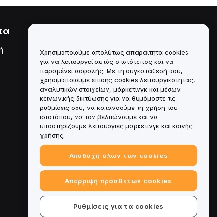
τα
Νομικά
ή
Πολιτική σύγκρουσης
Χρησιμοποιούμε απολύτως απαραίτητα cookies
συμφερόντων
για να λειτουργεί αυτός ο ιστότοπος και να
παραμένει ασφαλής. Με τη συγκατάθεσή σου,
Σύνοψη της Πολιτικής
χρησιμοποιούμε επίσης cookies λειτουργικότητας,
Θεματοφυλακής και
Διαχείρισης
αναλυτικών στοιχείων, μάρκετινγκ και μέσων
κοινωνικής δικτύωσης για να θυμόμαστε τις
Πληροφορίες ESG
ρυθμίσεις σου, να κατανοούμε τη χρήση του
ιστοτόπου, να τον βελτιώνουμε και να
Crypto-Asset White Papers
υποστηρίζουμε λειτουργίες μάρκετινγκ και κοινής
χρήσης.
Αποδοχή όλων των cookies
Απόρριψη πρόσθετων cookies
Ρυθμίσεις για τα cookies