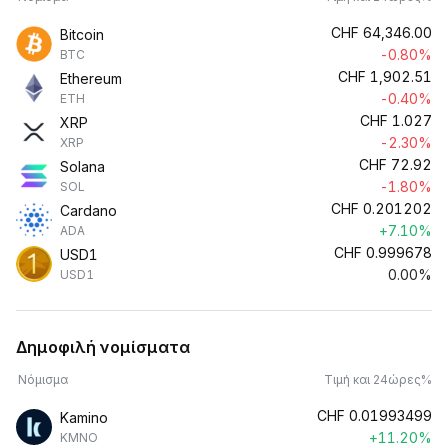
CHF
64,346.00
Bitcoin
-0.80%
BTC
CHF
1,902.51
Ethereum
-0.40%
ETH
CHF
1.027
XRP
-2.30%
XRP
CHF
72.92
Solana
-1.80%
SOL
CHF
0.201202
Cardano
+7.10%
ADA
CHF
0.999678
USD1
0.00%
USD1
Δημοφιλή νομίσματα
Νόμισμα
Τιμή και 24ώρες%
CHF
0.01993499
Kamino
+11.20%
KMNO