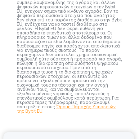
συμπεριλαμβανομένης της αγοράς και άλλων
ψηφιακών περιουσιακών στοιχείων στην Bybit
EU, ενέχουν σημαντικό κίνδυνο αγοράς. Εάν το
ψηφιακό περιουσιακό στοιχείο που αναζητάς
δεν είναι επί του παρόντος διαθέσιμο στην Bybit
EU, ενδέχεται να καταστεί διαθέσιμο στο
μέλλον. Η Bybit EU δεν φέρει ευθύνη για
οποιαδήποτε επενδυτικά αποτελέσματα. Οι
πληροφορίες τιμών και άλλα δεδομένα που
παρουσιάζονται εδώ λαμβάνονται από δημόσια
διαθέσιμες πηγές και παρέχονται αποκλειστικά
για ενημερωτικούς σκοπούς. Το παρόν
περιεχόμενο δεν αποτελεί χρηματοοικονομική
συμβουλή ούτε σύσταση ή προσφορά για αγορά,
πώληση ή διακράτηση οποιουδήποτε ψηφιακού
περιουσιακού στοιχείου. Πριν από τη
διαπραγμάτευση ή τη διακράτηση ψηφιακών
περιουσιακών στοιχείων, οι επενδυτές θα
πρέπει να αξιολογήσουν προσεκτικά την
οικονομική τους κατάσταση και την ανοχή
κινδύνου τους, και να συμβουλεύονται
εξειδικευμένους νομικούς, φορολογικούς ή
επενδυτικούς συμβούλους κατά περίπτωση. Για
περισσότερες πληροφορίες, παρακαλούμε
ανατρέξτε στους
Όρους Παροχής Υπηρεσιών
της Bybit EU
.