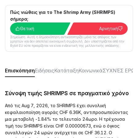
Πώς νιώθεις για το The Shrimp Army (SHRIMPS)
σήμερα;
Θετική
Αρνητική
Σημείωση: Αυτή η δημοσκόπηση αντικατοπτρίζει μόνο τις απόψεις των
χρηστών και δεν αποτελεί οικονομική συμβουλή. Δεν υποστηρίζεται από την
Bybit EU ούτε προορίζεται να είναι ενδεικτική της μελλοντικής απόδοσης.
Επισκόπηση
Ειδήσεις
Κατάταξη
Κοινωνικά
ΣΥΧΝΈΣ ΕΡΩΤ
Σύνοψη τιμής SHRIMPS σε πραγματικό χρόνο
Από τις Aug 7, 2026, το SHRIMPS έχει συνολική
κεφαλαιοποίηση αγοράς CHF 6.36K, αντιπροσωπεύοντας
μια μεταβολή -1.84% το τελευταίο 24ωρο. Η τρέχουσα
τιμή του SHRIMPS είναι CHF 0.00000673, ενώ ο όγκος
συναλλαγών 24 ωρών ανέρχεται σε CHF 36.12. Ο