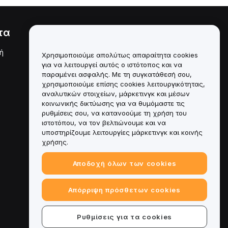
τα
Νομικά
ή
Πολιτική σύγκρουσης
Χρησιμοποιούμε απολύτως απαραίτητα cookies
συμφερόντων
για να λειτουργεί αυτός ο ιστότοπος και να
παραμένει ασφαλής. Με τη συγκατάθεσή σου,
Σύνοψη της Πολιτικής
χρησιμοποιούμε επίσης cookies λειτουργικότητας,
Θεματοφυλακής και
Διαχείρισης
αναλυτικών στοιχείων, μάρκετινγκ και μέσων
κοινωνικής δικτύωσης για να θυμόμαστε τις
Πληροφορίες ESG
ρυθμίσεις σου, να κατανοούμε τη χρήση του
ιστοτόπου, να τον βελτιώνουμε και να
Crypto-Asset White Papers
υποστηρίζουμε λειτουργίες μάρκετινγκ και κοινής
χρήσης.
Αποδοχή όλων των cookies
Απόρριψη πρόσθετων cookies
Ρυθμίσεις για τα cookies