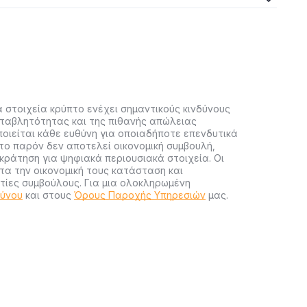
 στοιχεία κρύπτο ενέχει σημαντικούς κινδύνους
ταβλητότητας και της πιθανής απώλειας
ποιείται κάθε ευθύνη για οποιαδήποτε επενδυτικά
ο παρόν δεν αποτελεί οικονομική συμβουλή,
ράτηση για ψηφιακά περιουσιακά στοιχεία. Οι
α την οικονομική τους κατάσταση και
ίες συμβούλους. Για μια ολοκληρωμένη
δύνου
και στους
Όρους Παροχής Υπηρεσιών
μας.