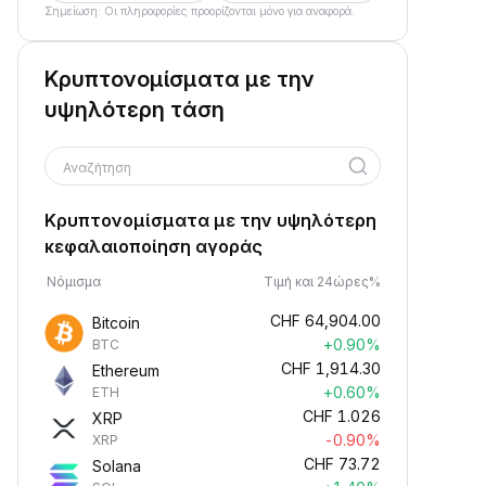
Σημείωση: Οι πληροφορίες προορίζονται μόνο για αναφορά.
Κρυπτονομίσματα με την
υψηλότερη τάση
Αναζήτηση
Κρυπτονομίσματα με την υψηλότερη
κεφαλαιοποίηση αγοράς
Νόμισμα
Τιμή και 24ώρες%
CHF
64,904.00
Bitcoin
+0.90%
BTC
CHF
1,914.30
Ethereum
+0.60%
ETH
CHF
1.026
XRP
-0.90%
XRP
CHF
73.72
Solana