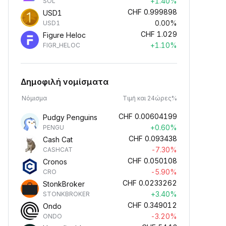
+1.40%
SOL
CHF
0.999898
USD1
0.00%
USD1
CHF
1.029
Figure Heloc
+1.10%
FIGR_HELOC
Δημοφιλή νομίσματα
Νόμισμα
Τιμή και 24ώρες%
CHF
0.00604199
Pudgy Penguins
+0.60%
PENGU
CHF
0.093438
Cash Cat
-7.30%
CASHCAT
CHF
0.050108
Cronos
-5.90%
CRO
CHF
0.0233262
StonkBroker
+3.40%
STONKBROKER
CHF
0.349012
Ondo
-3.20%
ONDO