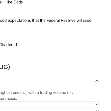
ate-Hike Odds
duced expectations that the Federal Reserve will raise
 Chartered
HUG)
highest price is , with a trading volume of .
urrencies.