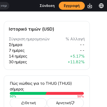
Εγγραφή
Σύνδεση
Ιστορικό τιμών (USD)
Σύγκριση ημερομηνιών
% Αλλαγή
Σήμερα
--
7 ημέρες
--
14 ημέρες
+5.17%
30 ημέρες
+11.82%
Πώς νιώθεις για το THUG (THUG)
σήμερα;
50
%
50
%
Θετική
Αρνητική