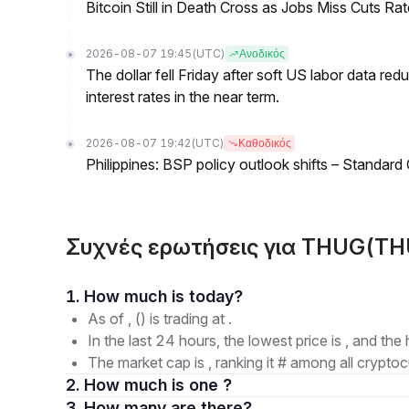
Bitcoin Still in Death Cross as Jobs Miss Cuts R
2026-08-07 19:45
(UTC)
Ανοδικός
The dollar fell Friday after soft US labor data re
interest rates in the near term.
2026-08-07 19:42
(UTC)
Καθοδικός
Philippines: BSP policy outlook shifts – Standard
Συχνές ερωτήσεις για THUG(T
1. How much is today?
As of , () is trading at .
In the last 24 hours, the lowest price is , and the 
The market cap is , ranking it # among all cryptoc
2. How much is one ?
3. How many are there?