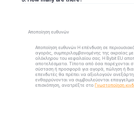
Αποποίηση ευθυνών
Αποποίηση ευθυνών Η επένδυση σε περιουσιακά
αγοράς, συμπεριλαμβανομένης της ακραίας με
ολόκληρου του κεφαλαίου σας. Η Bybit EU απο
αποτελέσματα. Τίποτα από όσα παρέχονται στ
σύσταση ή προσφορά για αγορά, πώληση ή διακ
επενδυτές θα πρέπει να αξιολογούν ανεξάρτητ
ενθαρρύνονται να συμβουλεύονται επαγγελματ
επισκόπηση, ανατρέξτε στο
Γνωστοποίηση κιν