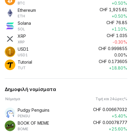
+0.50%
BTC
CHF
1,925.61
Ethereum
+0.50%
ETH
CHF
76.85
Solana
+1.10%
SOL
CHF
1.035
XRP
-0.30%
XRP
CHF
0.999855
USD1
0.00%
USD1
CHF
0.173605
Tutorial
+18.80%
TUT
Δημοφιλή νομίσματα
Νόμισμα
Τιμή και 24ώρες%
CHF
0.00667032
Pudgy Penguins
+5.40%
PENGU
CHF
0.00078777
BOOK OF MEME
+25.60%
BOME