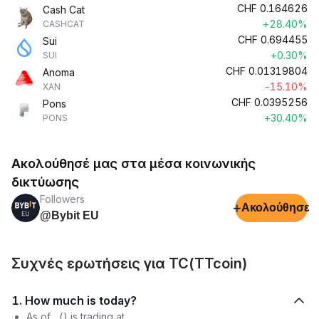
CHF
0.164626
Cash Cat
+28.40%
CASHCAT
CHF
0.694455
Sui
+0.30%
SUI
CHF
0.01319804
Anoma
-15.10%
XAN
CHF
0.0395256
Pons
+30.40%
PONS
Ακολούθησέ μας στα μέσα κοινωνικής
δικτύωσης
Followers
+
Ακολούθησε
@Bybit EU
Συχνές ερωτήσεις για TC(TTcoin)
1. How much is today?
As of , () is trading at .