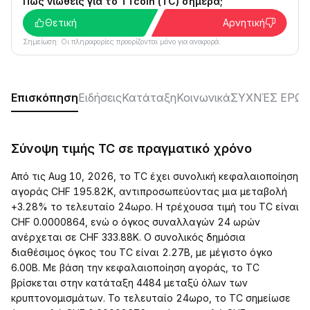
Πώς νιώθεις για το TTcoin (TC) σήμερα;
Θετική
Αρνητική
Σημείωση: Οι πληροφορίες προορίζονται μόνο για αναφορά.
Επισκόπηση
Ειδήσεις
Κατάταξη
Κοινωνικά
ΣΥΧΝΈΣ ΕΡΩΤ
Σύνοψη τιμής TC σε πραγματικό χρόνο
Από τις Aug 10, 2026, το TC έχει συνολική κεφαλαιοποίηση
αγοράς CHF 195.82K, αντιπροσωπεύοντας μια μεταβολή
+3.28% το τελευταίο 24ωρο. Η τρέχουσα τιμή του TC είναι
CHF 0.0000864, ενώ ο όγκος συναλλαγών 24 ωρών
ανέρχεται σε CHF 333.88K. Ο συνολικός δημόσια
διαθέσιμος όγκος του TC είναι 2.27B, με μέγιστο όγκο
6.00B. Με βάση την κεφαλαιοποίηση αγοράς, το TC
βρίσκεται στην κατάταξη 4484 μεταξύ όλων των
κρυπτονομισμάτων. Το τελευταίο 24ωρο, το TC σημείωσε