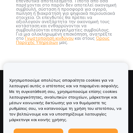
επενδυτικά αποτελέσματα. Τίποτα από όσα
παρέχονται στο παρόν δεν αποτελεί οικονομική
συμβουλή, σύσταση ή προσφορά για αγορά,
πώληση ή διακράτηση για ψηφιακά περιουσιακά
στοιχεία. Οι επενδυτές θα πρέπει να
αξιολογούν ανεξάρτητα την οικονομική τους
κατάσταση και ενθαρρύνονται να
συμβουλεύονται επαγγελματίες συμβούλους.
Για μια ολοκληρωμένη επισκόπηση, ανατρέξτε
στο
Γνωστοποίηση κινδύνου
και στους
Όρους
Παροχής Υπηρεσιών
μας.
Χρησιμοποιούμε απολύτως απαραίτητα cookies για να
Πληροφορίες για
λειτουργεί αυτός ο ιστότοπος και να παραμένει ασφαλής.
Με τη συγκατάθεσή σου, χρησιμοποιούμε επίσης cookies
λειτουργικότητας, αναλυτικών στοιχείων, μάρκετινγκ και
Υπηρεσίες
μέσων κοινωνικής δικτύωσης για να θυμόμαστε τις
ρυθμίσεις σου, να κατανοούμε τη χρήση του ιστοτόπου, να
Υποστήριξη
τον βελτιώνουμε και να υποστηρίζουμε λειτουργίες
μάρκετινγκ και κοινής χρήσης.
Προϊόντα