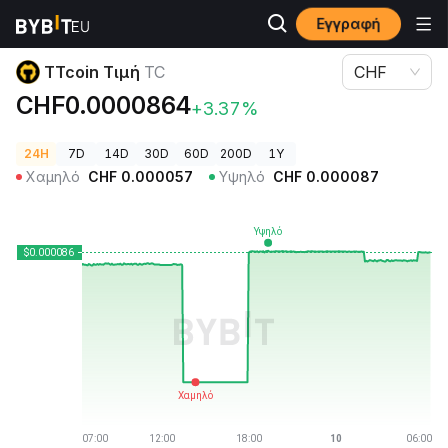
Εγγραφή
Τιμές Κρυπτονομισμάτων
TTcoin Τιμή TC
TTcoin Τιμή
TC
CHF
CHF0.0000864
+3.37%
24H
7D
14D
30D
60D
200D
1Y
Χαμηλό
CHF
0.000057
Υψηλό
CHF
0.000087