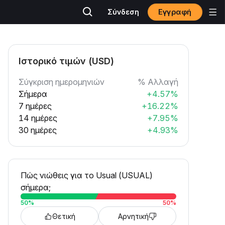
Εγγραφή
Σύνδεση
Ιστορικό τιμών (USD)
Σύγκριση ημερομηνιών
% Αλλαγή
Σήμερα
+4.57%
7 ημέρες
+16.22%
14 ημέρες
+7.95%
30 ημέρες
+4.93%
Πώς νιώθεις για το Usual (USUAL)
σήμερα;
50
%
50
%
Θετική
Αρνητική