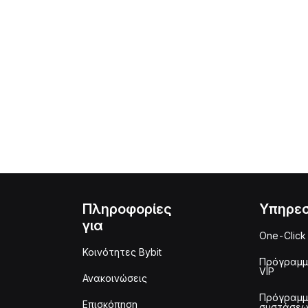
Πληροφορίες
Υπηρεσ
για
One-Click
Κοινότητες Bybit
Πρόγραμ
VIP
Ανακοινώσεις
Πρόγραμ
Επισκόπηση
συστάσε