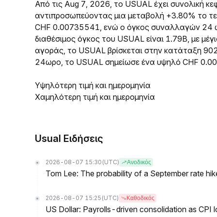
Από τις Aug 7, 2026, το USUAL έχει συνολική 
αντιπροσωπεύοντας μια μεταβολή +3.80% το τε
CHF 0.00735541, ενώ ο όγκος συναλλαγών 24 ω
διαθέσιμος όγκος του USUAL είναι 1.79B, με μέγ
αγοράς, το USUAL βρίσκεται στην κατάταξη 90
24ωρο, το USUAL σημείωσε ένα υψηλό CHF 0.0
Υψηλότερη τιμή και ημερομηνία
Χαμηλότερη τιμή και ημερομηνία
Usual Ειδήσεις
2026-08-07 15:30
(UTC)
Ανοδικός
Tom Lee: The probability of a September rate hi
2026-08-07 15:25
(UTC)
Καθοδικός
US Dollar: Payrolls-driven consolidation as CPI 