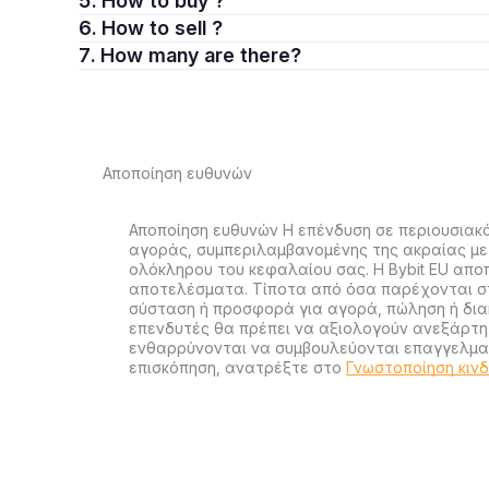
5. How to buy ?
6. How to sell ?
7. How many are there?
Αποποίηση ευθυνών
Αποποίηση ευθυνών Η επένδυση σε περιουσιακά
αγοράς, συμπεριλαμβανομένης της ακραίας με
ολόκληρου του κεφαλαίου σας. Η Bybit EU απο
αποτελέσματα. Τίποτα από όσα παρέχονται στ
σύσταση ή προσφορά για αγορά, πώληση ή διακ
επενδυτές θα πρέπει να αξιολογούν ανεξάρτητ
ενθαρρύνονται να συμβουλεύονται επαγγελματ
επισκόπηση, ανατρέξτε στο
Γνωστοποίηση κιν