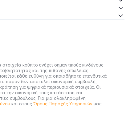
 στοιχεία κρύπτο ενέχει σημαντικούς κινδύνους
ταβλητότητας και της πιθανής απώλειας
ποιείται κάθε ευθύνη για οποιαδήποτε επενδυτικά
ο παρόν δεν αποτελεί οικονομική συμβουλή,
ράτηση για ψηφιακά περιουσιακά στοιχεία. Οι
α την οικονομική τους κατάσταση και
ίες συμβούλους. Για μια ολοκληρωμένη
δύνου
και στους
Όρους Παροχής Υπηρεσιών
μας.