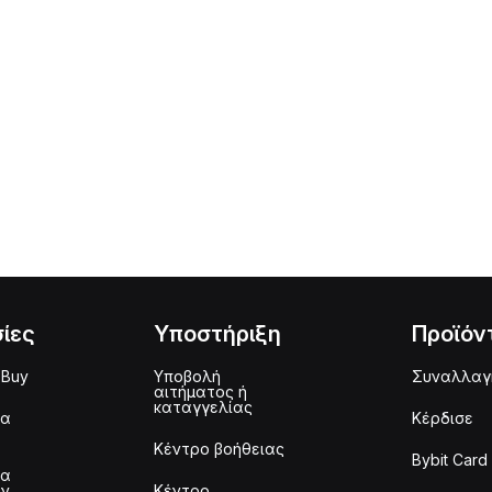
ίες
Υποστήριξη
Προϊόν
 Buy
Υποβολή
Συναλλαγ
αιτήματος ή
καταγγελίας
μα
Κέρδισε
Κέντρο βοήθειας
Bybit Card
μα
ων
Κέντρο