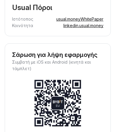
Usual Πόροι
Ιστότοπος
usual.money
WhitePaper
Κοινότητα
linkedin.usual.money
Σάρωση για λήψη εφαρμογής
Συμβατή με iOS και Android (κινητά και
τάμπλετ)