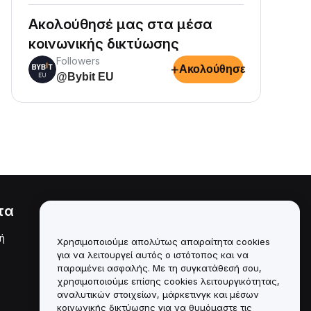
Ακολούθησέ μας στα μέσα
κοινωνικής δικτύωσης
Followers
+
Ακολούθησε
@Bybit EU
τα
Νομικά
ή
Πολιτική σύγκρουσης
Χρησιμοποιούμε απολύτως απαραίτητα cookies
συμφερόντων
για να λειτουργεί αυτός ο ιστότοπος και να
παραμένει ασφαλής. Με τη συγκατάθεσή σου,
Σύνοψη της Πολιτικής
χρησιμοποιούμε επίσης cookies λειτουργικότητας,
Θεματοφυλακής και
Διαχείρισης
αναλυτικών στοιχείων, μάρκετινγκ και μέσων
κοινωνικής δικτύωσης για να θυμόμαστε τις