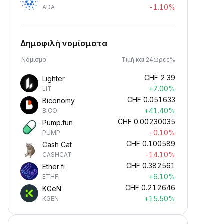
-1.10%
ADA
Δημοφιλή νομίσματα
Νόμισμα
Τιμή και 24ώρες%
CHF
2.39
Lighter
+7.00%
LIT
CHF
0.051633
Biconomy
+41.40%
BICO
CHF
0.00230035
Pump.fun
-0.10%
PUMP
CHF
0.100589
Cash Cat
-14.10%
CASHCAT
CHF
0.382561
Ether.fi
+6.10%
ETHFI
CHF
0.212646
KGeN
+15.50%
KGEN