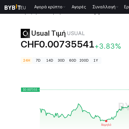
Αγορά κρύπτο
Αγορές
Συναλλαγή
Ερ
Τιμές Κρυπτονομισμάτων
Usual Τιμή USUAL
Usual Τιμή
USUAL
CHF0.00735541
+3.83%
24H
7D
14D
30D
60D
200D
1Y