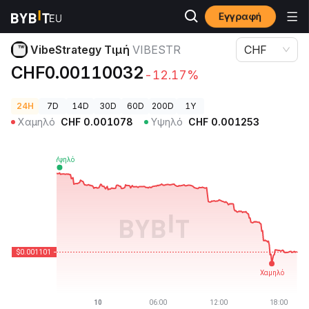
Εγγραφή
Τιμές Κρυπτονομισμάτων
VibeStrategy Τιμή VIBESTR
VibeStrategy Τιμή
VIBESTR
CHF
CHF0.00110032
-12.17%
24H
7D
14D
30D
60D
200D
1Y
Χαμηλό
CHF
0.001078
Υψηλό
CHF
0.001253