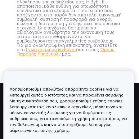
ολόκληρου του κεφαλαίου σας. Η Bybit EU
αποποιείται κάθε ευθύνη για οποιαδήποτε
επενδυτικά αποτελέσματα. Τίποτα από όσα
παρέχονται στο παρόν δεν αποτελεί οικονομική
συμβουλή, σύσταση ή προσφορά για αγορά,
πώληση ή διακράτηση για ψηφιακά περιουσιακά
στοιχεία. Οι επενδυτές θα πρέπει να
αξιολογούν ανεξάρτητα την οικονομική τους
κατάσταση και ενθαρρύνονται να
συμβουλεύονται επαγγελματίες συμβούλους.
Για μια ολοκληρωμένη επισκόπηση, ανατρέξτε
στο
Γνωστοποίηση κινδύνου
και στους
Όρους
Παροχής Υπηρεσιών
μας.
Χρησιμοποιούμε απολύτως απαραίτητα cookies για να
λειτουργεί αυτός ο ιστότοπος και να παραμένει ασφαλής.
Πληροφορίες για
Με τη συγκατάθεσή σου, χρησιμοποιούμε επίσης cookies
λειτουργικότητας, αναλυτικών στοιχείων, μάρκετινγκ και
Υπηρεσίες
μέσων κοινωνικής δικτύωσης για να θυμόμαστε τις
ρυθμίσεις σου, να κατανοούμε τη χρήση του ιστοτόπου, να
τον βελτιώνουμε και να υποστηρίζουμε λειτουργίες
Υποστήριξη
μάρκετινγκ και κοινής χρήσης.