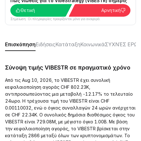
Πώς νιώθεις για το VibeStrategy (VIBESTR) σήμερα;
Θετική
Αρνητική
Σημείωση: Οι πληροφορίες προορίζονται μόνο για αναφορά.
Επισκόπηση
Ειδήσεις
Κατάταξη
Κοινωνικά
ΣΥΧΝΈΣ ΕΡΩΤ
Σύνοψη τιμής VIBESTR σε πραγματικό χρόνο
Από τις Aug 10, 2026, το VIBESTR έχει συνολική
κεφαλαιοποίηση αγοράς CHF 802.23K,
αντιπροσωπεύοντας μια μεταβολή -12.17% το τελευταίο
24ωρο. Η τρέχουσα τιμή του VIBESTR είναι CHF
0.00110032, ενώ ο όγκος συναλλαγών 24 ωρών ανέρχεται
σε CHF 22.34K. Ο συνολικός δημόσια διαθέσιμος όγκος του
VIBESTR είναι 729.08M, με μέγιστο όγκο 1.00B. Με βάση
την κεφαλαιοποίηση αγοράς, το VIBESTR βρίσκεται στην
κατάταξη 2866 μεταξύ όλων των κρυπτονομισμάτων. Το