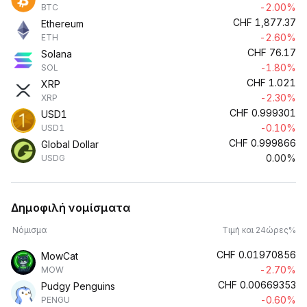
-2.00%
BTC
CHF
1,877.37
Ethereum
-2.60%
ETH
CHF
76.17
Solana
-1.80%
SOL
CHF
1.021
XRP
-2.30%
XRP
CHF
0.999301
USD1
-0.10%
USD1
CHF
0.999866
Global Dollar
0.00%
USDG
Δημοφιλή νομίσματα
Νόμισμα
Τιμή και 24ώρες%
CHF
0.01970856
MowCat
-2.70%
MOW
CHF
0.00669353
Pudgy Penguins
-0.60%
PENGU