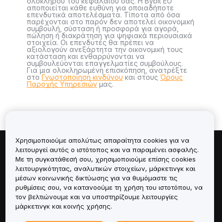
ολόκληρου του κεφαλαίου σας. Η Bybit EU
αποποιείται κάθε ευθύνη για οποιαδήποτε
επενδυτικά αποτελέσματα. Τίποτα από όσα
παρέχονται στο παρόν δεν αποτελεί οικονομική
συμβουλή, σύσταση ή προσφορά για αγορά,
πώληση ή διακράτηση για ψηφιακά περιουσιακά
στοιχεία. Οι επενδυτές θα πρέπει να
αξιολογούν ανεξάρτητα την οικονομική τους
κατάσταση και ενθαρρύνονται να
συμβουλεύονται επαγγελματίες συμβούλους.
Για μια ολοκληρωμένη επισκόπηση, ανατρέξτε
στο
Γνωστοποίηση κινδύνου
και στους
Όρους
Παροχής Υπηρεσιών
μας.
Χρησιμοποιούμε απολύτως απαραίτητα cookies για να
λειτουργεί αυτός ο ιστότοπος και να παραμένει ασφαλής.
Πληροφορίες για
Με τη συγκατάθεσή σου, χρησιμοποιούμε επίσης cookies
λειτουργικότητας, αναλυτικών στοιχείων, μάρκετινγκ και
Υπηρεσίες
μέσων κοινωνικής δικτύωσης για να θυμόμαστε τις
ρυθμίσεις σου, να κατανοούμε τη χρήση του ιστοτόπου, να
τον βελτιώνουμε και να υποστηρίζουμε λειτουργίες
Υποστήριξη
μάρκετινγκ και κοινής χρήσης.