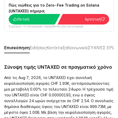
Πώς νιώθεις για το Zero-Fee Trading on Solana
(UNTAXED) σήμερα;
Θετική
Αρνητική
Σημείωση: Οι πληροφορίες προορίζονται μόνο για αναφορά.
Επισκόπηση
Ειδήσεις
Κατάταξη
Κοινωνικά
ΣΥΧΝΈΣ ΕΡΩΤ
Σύνοψη τιμής UNTAXED σε πραγματικό χρόνο
Από τις Aug 7, 2026, το UNTAXED έχει συνολική
κεφαλαιοποίηση αγοράς CHF 1.93K, αντιπροσωπεύοντας
μια μεταβολή 0.00% το τελευταίο 24ωρο. Η τρέχουσα τιμή
του UNTAXED είναι CHF 0.00000193, ενώ ο όγκος
συναλλαγών 24 ωρών ανέρχεται σε CHF 2.54. Ο συνολικός
δημόσια διαθέσιμος όγκος του UNTAXED είναι 999.73M, με
μέγιστο όγκο 1.00B. Με βάση την κεφαλαιοποίηση αγοράς,