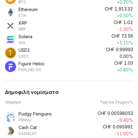
+0.70%
BTC
CHF
1,913.32
Ethereum
+0.50%
ETH
CHF
1.02
XRP
-1.00%
XRP
CHF
73.56
Solana
+1.10%
SOL
CHF
0.99993
USD1
0.00%
USD1
CHF
1.03
Figure Heloc
+0.80%
FIGR_HELOC
Δημοφιλή νομίσματα
Νόμισμα
Τιμή και 24ώρες%
CHF
0.00598053
Pudgy Penguins
-0.40%
PENGU
CHF
0.095991
Cash Cat
-11.60%
CASHCAT