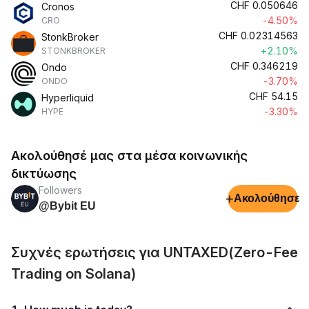
CHF
0.050646
Cronos
-4.50%
CRO
CHF
0.02314563
StonkBroker
+2.10%
STONKBROKER
CHF
0.346219
Ondo
-3.70%
ONDO
CHF
54.15
Hyperliquid
-3.30%
HYPE
Ακολούθησέ μας στα μέσα κοινωνικής
δικτύωσης
Followers
+
Ακολούθησε
@Bybit EU
Συχνές ερωτήσεις για UNTAXED(Zero-Fee
Trading on Solana)